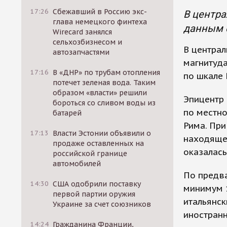
17:26
Сбежавший в Россию экс-
В центра
глава немецкого финтеха
данным с
Wirecard занялся
сельхозбизнесом и
В централ
автозапчастями
магнитуда
17:16
В «ДНР» по трубам отопления
по шкале 
потечет зеленая вода. Таким
образом «власти» решили
Эпицентр 
бороться со сливом воды из
по местно
батарей
Рима. При
17:13
Власти Эстонии объявили о
находяще
продаже оставленных на
оказалась
российской границе
автомобилей
По предва
14:30
США одобрили поставку
минимум 1
первой партии оружия
итальянск
Украине за счет союзников
иностранн
14:24
Гражданина Франции,