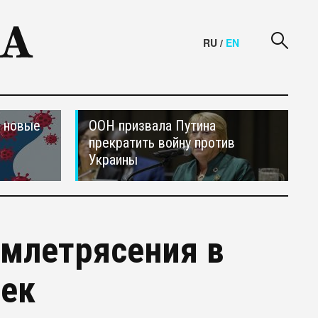
RU
/
EN
и новые
ООН призвала Путина
прекратить войну против
Украины
емлетрясения в
век