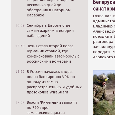
Беларуси
несколько дней до
санатор
обострения в Нагорном
Карабахе
Глава назн
администр
16:09
Сентябрь в Европе стал
Владимир С
самым жарким в истории
Александр
наблюдений
поездки в 
разговора 
12:39
Чехия стала второй после
заявил жур
Германии страной, где
передать М
конфисковали автомобиль с
Азовского 
российскими номерами
18:32
В России началась вторая
волна блокировок VPN по
одному из самых
распространенных и удобных
протоколов WireGuard
17:07
Власти Финляндии заплатят
по 750 евро
землевладельцам за