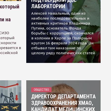
ЛАБОРАТОРИИ
 который
Алексей Навальный, один из
наиболее последовательных и
ли на
активных критиков Владимира
Путина, основатель Фонда
 СИЗО
борьбы с коррупцией, скончался
 который
в колонии в Харпе за Полярным
скорости
кругом 16 февраля 2024 года. Он
зревается в
отбывал там наказание по
оссийской
целому ряду политических статей
ОБЩЕСТВО
ДИРЕКТОР ДЕПАРТАМЕНТА
ЗДРАВООХРАНЕНИЯ ХМАО,
КАНДИДАТ МЕДИЦИНСКИХ