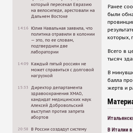
который пересекал Евразию
Ранее со
на велосипеде, арестовали на
были обн
Дальнем Востоке
провинции
14:16
Юлия Навальная заявила, что
результат
политика отравили в колонии
которых, 
— это, по ее словам,
подтвердили две
Всего в ц
лаборатории
тысяч зда
14:09
Каждый пятый россиян не
может справиться с долговой
В минувше
нагрузкой
балла про
жертв и р
15:33
Директор департамента
здравоохранения ХМАО,
кандидат медицинских наук
Матери
Алексей Добровольский
выступил против запрета
абортов
Итальянск
20:58
В России создадут систему
В Италии в