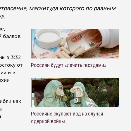
трясение, магнитуда которого по разным
а.
е,
7 баллов
к в 3:32
остоку от
Россиян будут «лечить гвоздями»
ии и в
ихии
ибли как
а
Россияне скупают йод на случай
и
ядерной войны