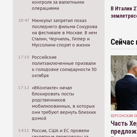
контроля за валютными
В Италии 2
операциями
землетряс
20:47
Минкульт запретил показ
последнего фильма Сокурова
на фестивале в Москве. В нем
Сталин, Черчилль, Гитлер и
Сейчас 
Муссолини спорят о жизни
17:10
Российские
политзаключенные призвали
к голодовке солидарности 30
октября
17:12
«ВКонтакте» начал
блокировать посты
родственников
мобилизованных, в которых
они требуют вернуть близких
ХЕРСОНСКАЯ О
домой
Часть Хе
предлож
14:11
Россия, США и ЕС провели
секретные переговоры за