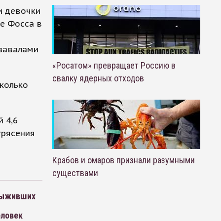
и девочки
е Фосса в
 завалами
«Росатом» превращает Россию в
свалку ядерных отходов
сколько
 4,6
трясения
Крабов и омаров признали разумными
существами
 выживших
еловек