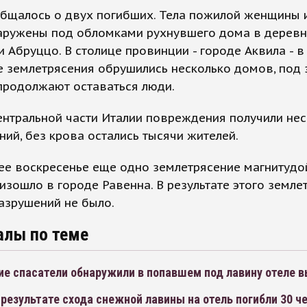
общалось о двух погибших. Тела пожилой женщины 
аружены под обломками рухнувшего дома в деревн
 Абруццо. В столице провинции - городе Аквила - в
е землетрясения обрушились несколько домов, под
продолжают оставаться люди.
ентральной части Италии повреждения получили не
ний, без крова остались тысячи жителей.
е воскресенье еще одно землетрясение магнитудой
изошло в городе Равенна. В результате этого земле
азрушений не было.
алы по теме
ие спасатели обнаружили в попавшем под лавину отеле
 результате схода снежной лавины на отель погибли 30 ч