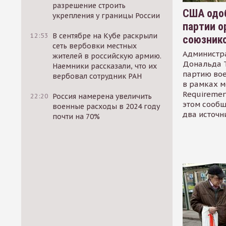
разрешение строить
США одоб
укрепления у границы России
партии о
12:53
В сентябре на Кубе раскрыли
союзник
сеть вербовки местных
Администр
жителей в российскую армию.
Дональда 
Наемники рассказали, что их
партию во
вербовал сотрудник РАН
в рамках м
Requirement
22:20
Россия намерена увеличить
этом сообщ
военные расходы в 2024 году
два источн
почти на 70%