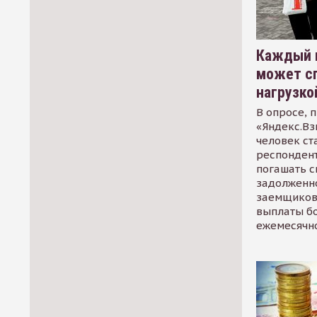
Каждый 
может сп
нагрузко
В опросе, 
«Яндекс.Вз
человек ст
респондент
погашать 
задолженно
заемщиков
выплаты б
ежемесячн