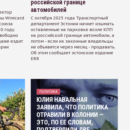
российской границе
автомобилей
ектор
ы Wirecard
С октября 2025 года Транспортный
осоюза
департамент Эстонии начнет изымать
0 году.
оставленные на парковке возле КПП
свободно
на российской границе автомобили, а
даже ездит
потом - если их законные владельцы
ории
не объявятся через месяц - продавать.
Об этом сообщает эстонское издание
ERR
ПОЛИТИКА
ЮЛИЯ НАВАЛЬНАЯ
ЗАЯВИЛА, ЧТО ПОЛИТИКА
ОТРАВИЛИ В КОЛОНИИ —
ЭТО, ПО ЕЕ СЛОВАМ,
ПОДТВЕРДИЛИ ДВЕ