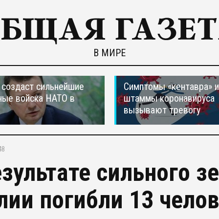
В МИРЕ
создаст сильнейшие
Симптомы «кентавра» 
ные войска НАТО в
штаммы коронавируса
вызывают тревогу
48
езультате сильного з
лии погибли 13 чело