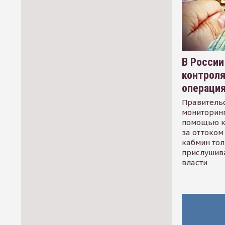
В России
контрол
операци
Правительс
мониторинг
помощью к
за оттоком 
кабмин тол
прислушив
власти