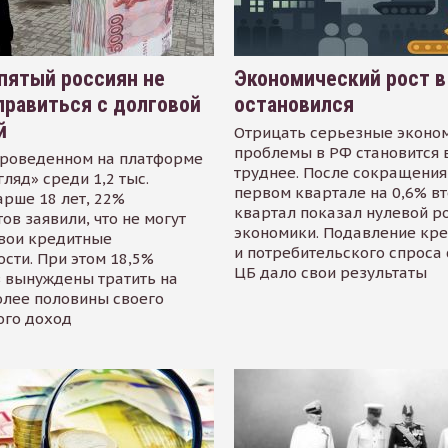
пятый россиян не
Экономический рост в
равиться с долговой
остановился
й
Отрицать серьезные эконо
проблемы в РФ становится 
проведенном на платформе
труднее. После сокращения
гляд» среди 1,2 тыс.
первом квартале на 0,6% в
арше 18 лет, 22%
квартал показал нулевой р
ов заявили, что не могут
экономики. Подавление кр
свои кредитные
и потребительского спроса
сти. При этом 18,5%
ЦБ дало свои результаты
 вынуждены тратить на
олее половины своего
ого доход