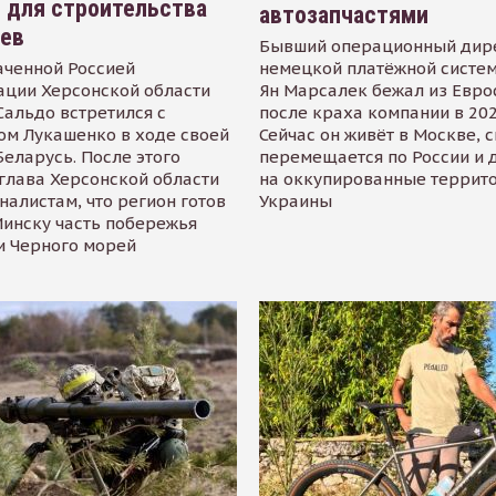
 для строительства
автозапчастями
иев
Бывший операционный дир
аченной Россией
немецкой платёжной систем
ации Херсонской области
Ян Марсалек бежал из Евр
альдо встретился с
после краха компании в 202
ом Лукашенко в ходе своей
Сейчас он живёт в Москве, 
Беларусь. После этого
перемещается по России и 
глава Херсонской области
на оккупированные террит
налистам, что регион готов
Украины
инску часть побережья
и Черного морей