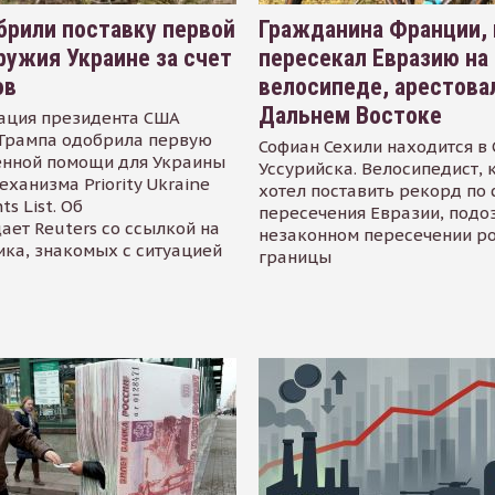
рили поставку первой
Гражданина Франции,
ружия Украине за счет
пересекал Евразию на
ов
велосипеде, арестова
Дальнем Востоке
ация президента США
Трампа одобрила первую
Софиан Сехили находится в
енной помощи для Украины
Уссурийска. Велосипедист,
еханизма Priority Ukraine
хотел поставить рекорд по 
s List. Об
пересечения Евразии, подо
ает Reuters со ссылкой на
незаконном пересечении р
ика, знакомых с ситуацией
границы