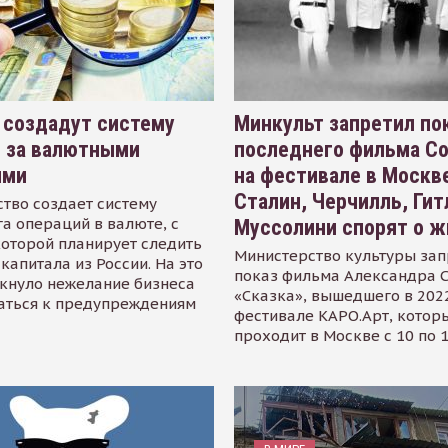
 создадут систему
Минкульт запретил по
я за валютными
последнего фильма С
ями
на фестивале в Москве
Сталин, Черчилль, Гит
тво создает систему
а операций в валюте, с
Муссолини спорят о ж
оторой планирует следить
Министерство культуры зап
капитала из России. На это
показ фильма Александра 
кнуло нежелание бизнеса
«Сказка», вышедшего в 2022
аться к предупреждениям
фестивале КАРО.Арт, котор
проходит в Москве с 10 по 