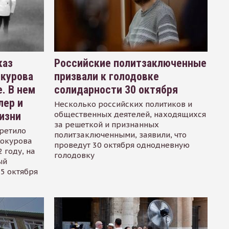
каз
Российские политзаключенные
окурова
призвали к голодовке
. В нем
солидарности 30 октября
лер и
Несколько российских политиков и
общественных деятелей, находящихся
изни
за решеткой и признанных
ретило
политзаключенными, заявили, что
Сокурова
проведут 30 октября однодневную
 году, на
голодовку
ый
15 октября