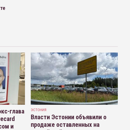
ате
кс-глава
ЭСТОНИЯ
Власти Эстонии объявили о
recard
продаже оставленных на
сом и