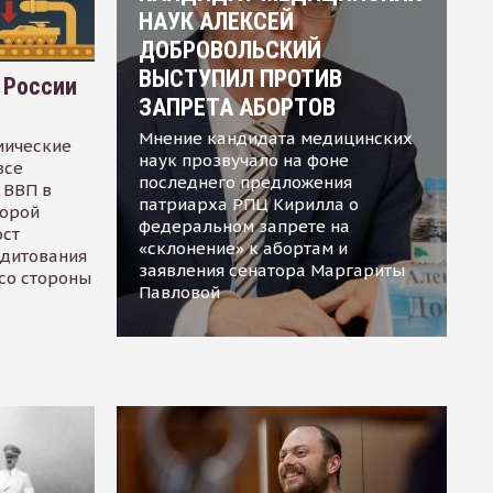
НАУК АЛЕКСЕЙ
ДОБРОВОЛЬСКИЙ
ВЫСТУПИЛ ПРОТИВ
 России
ЗАПРЕТА АБОРТОВ
Мнение кандидата медицинских
мические
наук прозвучало на фоне
все
последнего предложения
 ВВП в
патриарха РПЦ Кирилла о
торой
федеральном запрете на
ост
«склонение» к абортам и
едитования
заявления сенатора Маргариты
 со стороны
Павловой