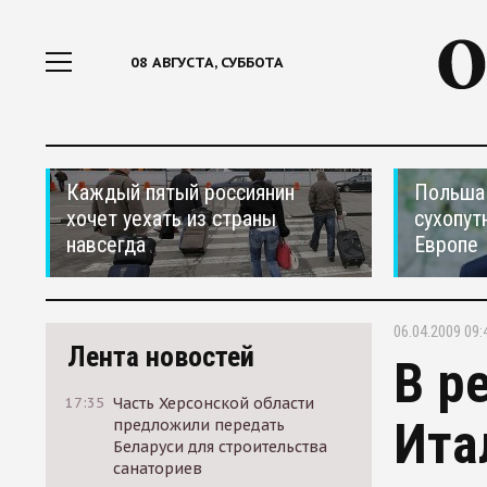
08 АВГУСТА, СУББОТА
Каждый пятый россиянин
Польша 
хочет уехать из страны
сухопут
навсегда
Европе
06.04.2009 09:
Лента новостей
В р
17:35
Часть Херсонской области
Ита
предложили передать
Беларуси для строительства
санаториев