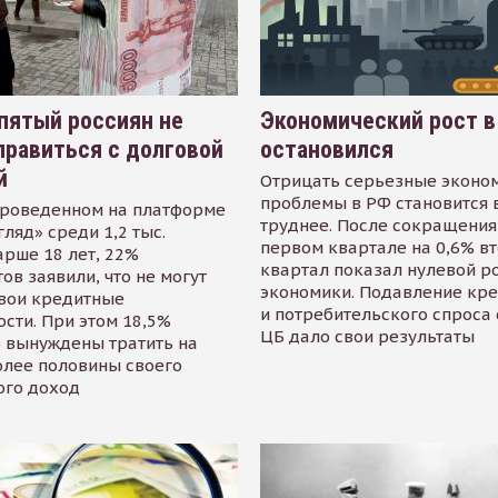
пятый россиян не
Экономический рост в
равиться с долговой
остановился
й
Отрицать серьезные эконо
проблемы в РФ становится 
проведенном на платформе
труднее. После сокращения
гляд» среди 1,2 тыс.
первом квартале на 0,6% в
арше 18 лет, 22%
квартал показал нулевой р
ов заявили, что не могут
экономики. Подавление кр
свои кредитные
и потребительского спроса
сти. При этом 18,5%
ЦБ дало свои результаты
 вынуждены тратить на
олее половины своего
ого доход