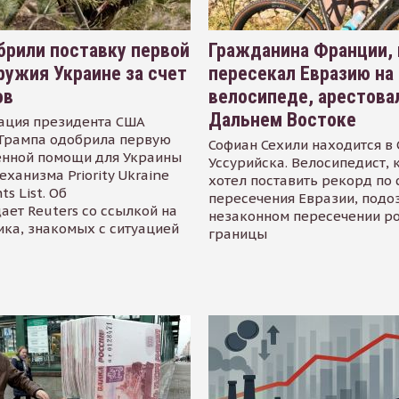
рили поставку первой
Гражданина Франции,
ружия Украине за счет
пересекал Евразию на
ов
велосипеде, арестова
Дальнем Востоке
ация президента США
Трампа одобрила первую
Софиан Сехили находится в
енной помощи для Украины
Уссурийска. Велосипедист,
еханизма Priority Ukraine
хотел поставить рекорд по 
s List. Об
пересечения Евразии, подо
ает Reuters со ссылкой на
незаконном пересечении р
ика, знакомых с ситуацией
границы