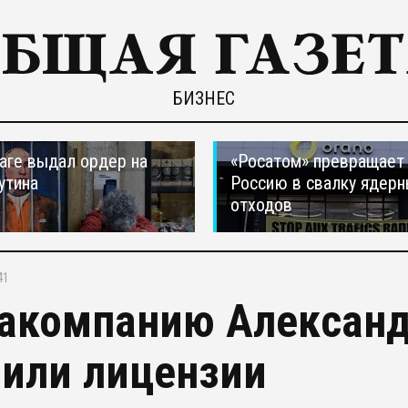
БИЗНЕС
ааге выдал ордер на
«Росатом» превращает
утина
Россию в свалку ядер
отходов
41
акомпанию Александ
или лицензии