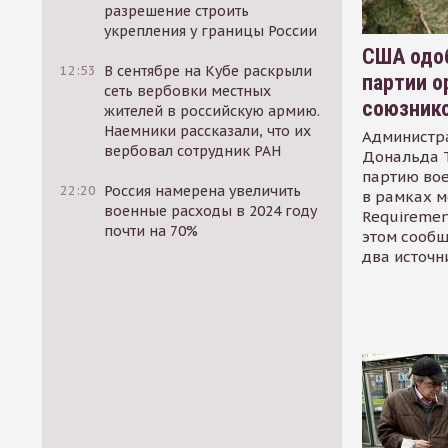
разрешение строить
укрепления у границы России
США одоб
12:53
В сентябре на Кубе раскрыли
партии о
сеть вербовки местных
союзник
жителей в российскую армию.
Наемники рассказали, что их
Администр
вербовал сотрудник РАН
Дональда 
партию во
22:20
Россия намерена увеличить
в рамках м
военные расходы в 2024 году
Requirement
почти на 70%
этом сообщ
два источн