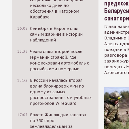
предлож
несколько дней до
Беларуси
обострения в Нагорном
Карабахе
санатор
Глава назн
16:09
Сентябрь в Европе стал
администр
самым жарким в истории
Владимир С
наблюдений
Александр
поездки в 
12:39
Чехия стала второй после
разговора 
Германии страной, где
заявил жур
конфисковали автомобиль с
передать М
российскими номерами
Азовского 
18:32
В России началась вторая
волна блокировок VPN по
одному из самых
распространенных и удобных
протоколов WireGuard
17:07
Власти Финляндии заплатят
по 750 евро
землевладельцам за