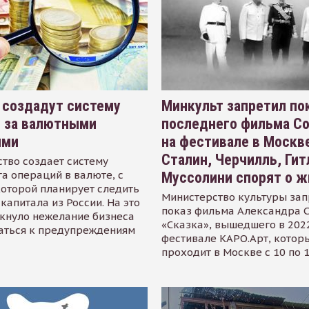
 создадут систему
Минкульт запретил по
я за валютными
последнего фильма С
ями
на фестивале в Москве
Сталин, Черчилль, Гит
тво создает систему
а операций в валюте, с
Муссолини спорят о ж
оторой планирует следить
Министерство культуры зап
капитала из России. На это
показ фильма Александра 
кнуло нежелание бизнеса
«Сказка», вышедшего в 2022
аться к предупреждениям
фестивале КАРО.Арт, котор
проходит в Москве с 10 по 