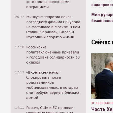
контроля за валютными
авиапроис
операциями
Междунаро
20:47
Минкульт запретил показ
безопаснос
последнего фильма Сокурова
на фестивале в Москве. В нем
Сталин, Черчилль, Гитлер и
Муссолини спорят о жизни
Сейчас 
17:10
Российские
политзаключенные призвали
к голодовке солидарности 30
октября
17:12
«ВКонтакте» начал
блокировать посты
родственников
мобилизованных, в которых
они требуют вернуть близких
домой
ХЕРСОНСКАЯ О
14:11
Россия, США и ЕС провели
Часть Хе
секретные переговоры за