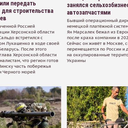
или передать
занялся сельхозбизне
 для строительства
автозапчастями
иев
Бывший операционный дир
аченной Россией
немецкой платёжной систем
ации Херсонской области
Ян Марсалек бежал из Евр
альдо встретился с
после краха компании в 202
ом Лукашенко в ходе своей
Сейчас он живёт в Москве, 
Беларусь. После этого
перемещается по России и 
глава Херсонской области
на оккупированные террит
налистам, что регион готов
Украины
инску часть побережья
и Черного морей