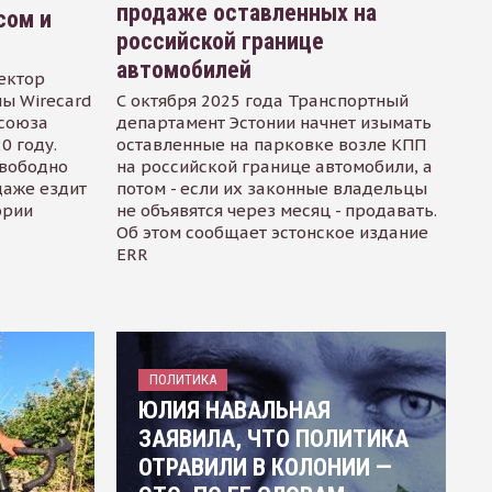
продаже оставленных на
сом и
российской границе
автомобилей
ектор
ы Wirecard
С октября 2025 года Транспортный
осоюза
департамент Эстонии начнет изымать
0 году.
оставленные на парковке возле КПП
свободно
на российской границе автомобили, а
даже ездит
потом - если их законные владельцы
ории
не объявятся через месяц - продавать.
Об этом сообщает эстонское издание
ERR
ПОЛИТИКА
ЮЛИЯ НАВАЛЬНАЯ
ЗАЯВИЛА, ЧТО ПОЛИТИКА
ОТРАВИЛИ В КОЛОНИИ —