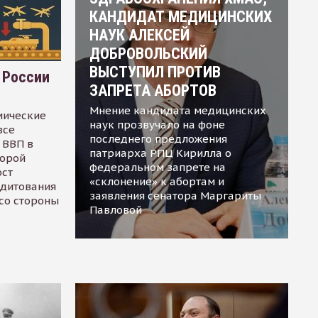
КАНДИДАТ МЕДИЦИНСКИХ
НАУК АЛЕКСЕЙ
ДОБРОВОЛЬСКИЙ
ВЫСТУПИЛ ПРОТИВ
 России
ЗАПРЕТА АБОРТОВ
Мнение кандидата медицинских
мические
наук прозвучало на фоне
все
последнего предложения
 ВВП в
патриарха РПЦ Кирилла о
торой
федеральном запрете на
ост
«склонение» к абортам и
едитования
заявления сенатора Маргариты
 со стороны
Павловой