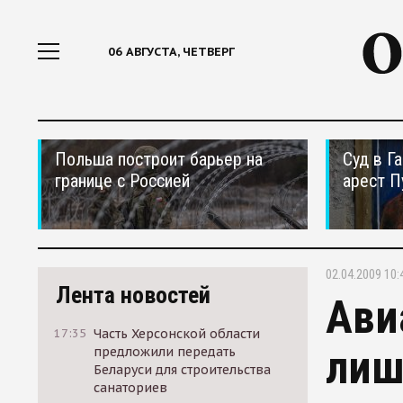
06 АВГУСТА, ЧЕТВЕРГ
Польша построит барьер на
Суд в Г
границе с Россией
арест П
02.04.2009 10:
Лента новостей
Ави
17:35
Часть Херсонской области
лиш
предложили передать
Беларуси для строительства
санаториев