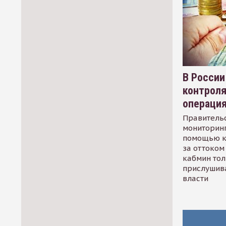
В России
контрол
операци
Правительс
мониторинг
помощью к
за оттоком 
кабмин тол
прислушив
власти