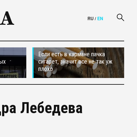
RU
/
EN
Если есть в кармане пачка
ных
сигарет, значит все не так уж
плохо
ра Лебедева