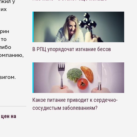
ужил у
 их
ерин
 то
 либо
В РПЦ упорядочат изгнание бесов
омпанию,
вигом.
Какое питание приводит к сердечно-
сосудистым заболеваниям?
 цен на