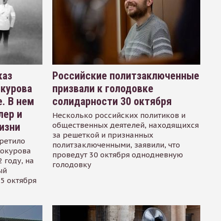
каз
Российские политзаключенные
окурова
призвали к голодовке
. В нем
солидарности 30 октября
лер и
Несколько российских политиков и
общественных деятелей, находящихся
изни
за решеткой и признанных
ретило
политзаключенными, заявили, что
Сокурова
проведут 30 октября однодневную
 году, на
голодовку
ый
15 октября