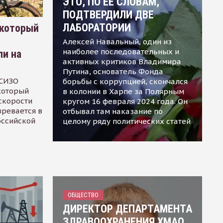
ЭТО, ПО ЕЕ СЛОВАМ,
ПОДТВЕРДИЛИ ДВЕ
ЛАБОРАТОРИИ
 который
Алексей Навальный, один из
наиболее последовательных и
ли на
активных критиков Владимира
Путина, основатель Фонда
 СИЗО
борьбы с коррупцией, скончался
 который
в колонии в Харпе за Полярным
скорости
кругом 16 февраля 2024 года. Он
зревается в
отбывал там наказание по
оссийской
целому ряду политических статей
ОБЩЕСТВО
ДИРЕКТОР ДЕПАРТАМЕНТА
ЗДРАВООХРАНЕНИЯ ХМАО,