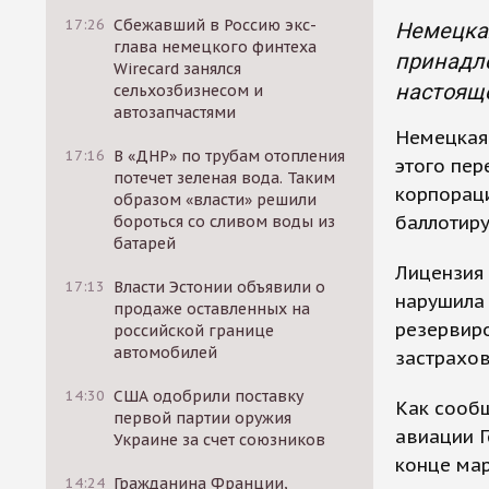
17:26
Сбежавший в Россию экс-
Немецкая
глава немецкого финтеха
принадле
Wirecard занялся
настоящ
сельхозбизнесом и
автозапчастями
Немецкая 
17:16
В «ДНР» по трубам отопления
этого пе
потечет зеленая вода. Таким
корпораци
образом «власти» решили
баллотиру
бороться со сливом воды из
батарей
Лицензия 
17:13
Власти Эстонии объявили о
нарушила
продаже оставленных на
резервиро
российской границе
автомобилей
застрахов
14:30
США одобрили поставку
Как сооб
первой партии оружия
авиации Г
Украине за счет союзников
конце мар
14:24
Гражданина Франции,