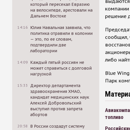
выдаются 
который пересекал Евразию
компании 
на велосипеде, арестовали на
решение д
Дальнем Востоке
14:16
Юлия Навальная заявила, что
Председат
политика отравили в колонии
сообщил, 
— это, по ее словам,
восстанов
подтвердили две
лаборатории
акционер
либо найт
14:09
Каждый пятый россиян не
может справиться с долговой
Blue Wing
нагрузкой
Парк комп
15:33
Директор департамента
здравоохранения ХМАО,
Матери
кандидат медицинских наук
Алексей Добровольский
выступил против запрета
Авиакомпан
абортов
топливо
20:58
В России создадут систему
Российски