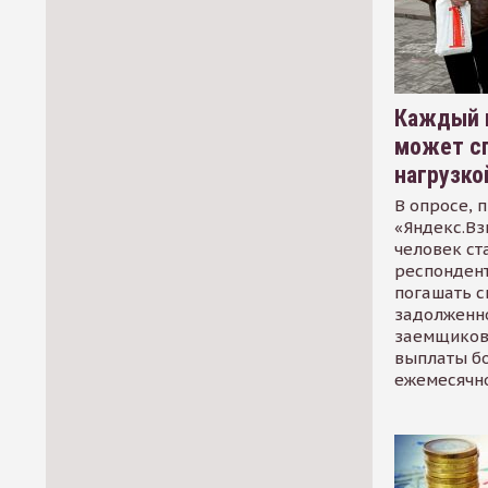
Каждый 
может сп
нагрузко
В опросе, 
«Яндекс.Вз
человек ст
респондент
погашать 
задолженно
заемщиков
выплаты б
ежемесячн