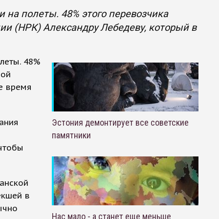
 на полеты. 48% этого перевозчика
и (НРК) Александру Лебедеву, который в
леты. 48%
ной
е время
пания
Эстония демонтирует все советские
м
памятники
 чтобы
анской
екшей в
ычно
Нас мало - а станет еще меньше