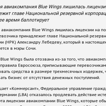
 авиакомпания Blue Wings лишилась лицензии
жит главе Национальной резервной корпораци
ее время баллотирует
авиакомпания Blue Wings лишилась лицензии на по
ревозчика принадлежит главе Национальной резерв
и (НРК) Александру Лебедеву, который в настояще
ется в мэры Сочи.
Blue Wings была отозвана из-за того, что авиаком
 правила Евросоюза, приписывающие перевозчика
вать средства в размере трехмесячных издержек,
ать бизнес от отсутствия денежных поступлений.
щает «Коммерсант», Федеральное управление гражд
ермании (LBA) отказалось продлевать действие ист
та лицензии авиакомпании Blue Wings, которые об