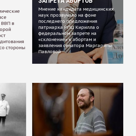
ЗАПРЕТА АБОРТОВ
Мнение кандидата медицинских
мические
наук прозвучало на фоне
все
последнего предложения
 ВВП в
патриарха РПЦ Кирилла о
торой
федеральном запрете на
ост
«склонение» к абортам и
едитования
заявления сенатора Маргариты
 со стороны
Павловой