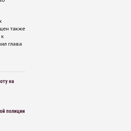
во
х
ещен также
 к
ил глава
оту на
ой полиции