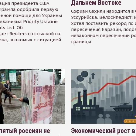
Дальнем Востоке
ация президента США
Трампа одобрила первую
Софиан Сехили находится в
енной помощи для Украины
Уссурийска. Велосипедист,
еханизма Priority Ukraine
хотел поставить рекорд по 
s List. Об
пересечения Евразии, подо
ает Reuters со ссылкой на
незаконном пересечении р
ика, знакомых с ситуацией
границы
пятый россиян не
Экономический рост в