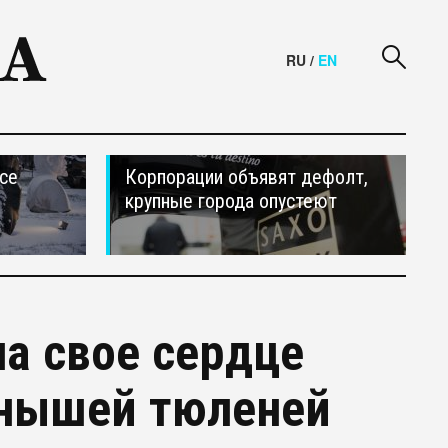
RU
/
EN
се
Корпорации объявят дефолт,
крупные города опустеют
ла свое сердце
енышей тюленей