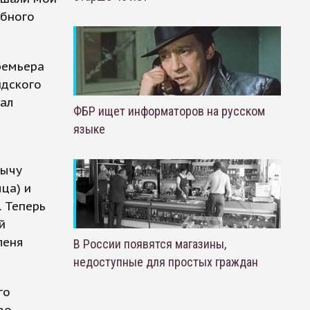
обного
ремьера
ндского
вал
ФБР ищет информаторов на русском
языке
бычу
ца) и
. Теперь
й
леня
В России появятся магазины,
недоступные для простых граждан
го