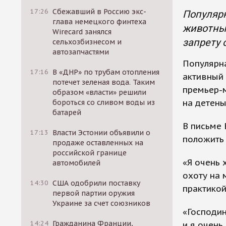
17:26
Сбежавший в Россию экс-
Популярн
глава немецкого финтеха
животных
Wirecard занялся
запрету 
сельхозбизнесом и
автозапчастями
Популярна
17:16
В «ДНР» по трубам отопления
активный 
потечет зеленая вода. Таким
премьер-м
образом «власти» решили
на детены
бороться со сливом воды из
батарей
В письме 
17:13
Власти Эстонии объявили о
положить 
продаже оставленных на
российской границе
«Я очень 
автомобилей
охоту на 
14:30
США одобрили поставку
практикой
первой партии оружия
Украине за счет союзников
«Господин
14:24
Гражданина Франции,
и я очень