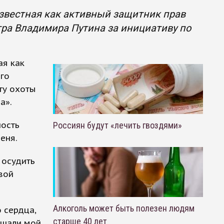
звестная как активный защитник прав
ра Владимира Путина за инициативу по
ая как
го
ту охоты
а».
ность
Россиян будут «лечить гвоздями»
еня.
 осудить
вой
Алкоголь может быть полезен людям
 сердца,
старше 40 лет
лышали мой