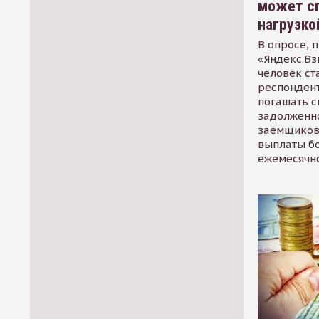
может сп
нагрузко
В опросе, 
«Яндекс.Вз
человек ст
респондент
погашать 
задолженно
заемщиков
выплаты б
ежемесячн