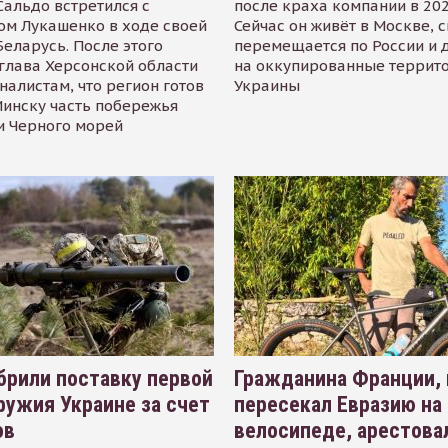
альдо встретился с
после краха компании в 202
ом Лукашенко в ходе своей
Сейчас он живёт в Москве, 
Беларусь. После этого
перемещается по России и 
глава Херсонской области
на оккупированные террит
налистам, что регион готов
Украины
инску часть побережья
и Черного морей
рили поставку первой
Гражданина Франции,
ружия Украине за счет
пересекал Евразию на
ов
велосипеде, арестова