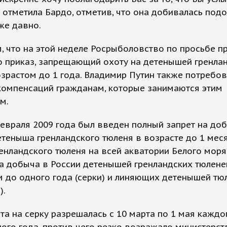
- отметила Бардо, отметив, что она добивалась под
же давно.
 что на этой неделе Росрыболовство по просьбе п
о приказ, запрещающий охоту на детенышей гренла
зрастом до 1 года. Владимир Путин также потребо
компенсаций гражданам, которые занимаются этим
м.
евраля 2009 года был введен полный запрет на до
етеныша гренландского тюленя в возрасте до 1 меся
енландского тюленя на всей акватории Белого моря
а добыча в России детенышей гренландских тюлене
 до одного года (серки) и линяющих детенышей тю
).
та на серку разрешалась с 10 марта по 1 мая каждо