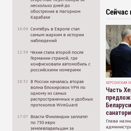
несколько дней до
Сейчас 
обострения в Нагорном
Карабахе
16:09
Сентябрь в Европе стал
самым жарким в истории
наблюдений
12:39
Чехия стала второй после
Германии страной, где
конфисковали автомобиль с
российскими номерами
18:32
В России началась вторая
ХЕРСОНСКАЯ О
волна блокировок VPN по
Часть Хе
одному из самых
предлож
распространенных и удобных
Беларуси
протоколов WireGuard
санатор
17:07
Власти Финляндии заплатят
Глава назн
по 750 евро
администр
землевладельцам за