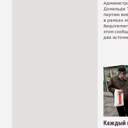
Администр
Дональда 
партию во
в рамках м
Requirement
этом сообщ
два источн
Каждый 