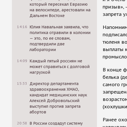
который пересекал Евразию
призыв», 
на велосипеде, арестовали на
запрета у
Дальнем Востоке
Напомним,
14:16
Юлия Навальная заявила, что
политика отравили в колонии
подписал
— это, по ее словам,
тюленя во
подтвердили две
выплаты 
лаборатории
промысло
14:09
Каждый пятый россиян не
может справиться с долговой
В конце ф
нагрузкой
белька (д
15:33
Директор департамента
самого гр
здравоохранения ХМАО,
запрещен
кандидат медицинских наук
возрастом
Алексей Добровольский
(хохлушки
выступил против запрета
абортов
Ранее охо
20:58
В России создадут систему