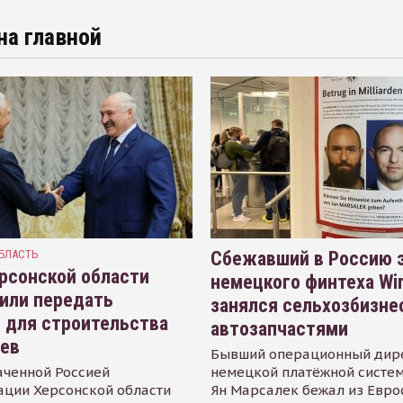
на главной
БЛАСТЬ
Сбежавший в Россию э
рсонской области
немецкого финтеха Wi
или передать
занялся сельхозбизне
 для строительства
автозапчастями
иев
Бывший операционный дир
аченной Россией
немецкой платёжной систем
ации Херсонской области
Ян Марсалек бежал из Евр