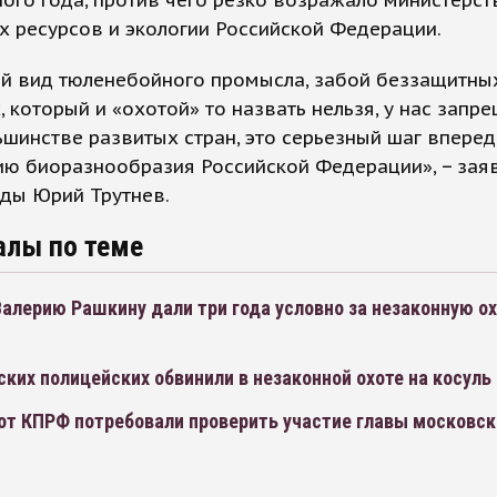
ого года, против чего резко возражало министерст
 ресурсов и экологии Российской Федерации.
й вид тюленебойного промысла, забой беззащитны
 который и «охотой» то назвать нельзя, у нас запр
ьшинстве развитых стран, это серьезный шаг вперед
ю биоразнообразия Российской Федерации», − заяв
ды Юрий Трутнев.
алы по теме
алерию Рашкину дали три года условно за незаконную ох
ких полицейских обвинили в незаконной охоте на косуль
от КПРФ потребовали проверить участие главы московск