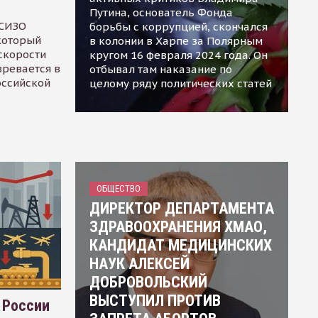
Путина, основатель Фонда
 СИЗО
борьбы с коррупцией, скончался
 который
в колонии в Харпе за Полярным
скорости
кругом 16 февраля 2024 года. Он
зревается в
отбывал там наказание по
оссийской
целому ряду политических статей
ОБЩЕСТВО
ДИРЕКТОР ДЕПАРТАМЕНТА
ЗДРАВООХРАНЕНИЯ ХМАО,
КАНДИДАТ МЕДИЦИНСКИХ
НАУК АЛЕКСЕЙ
ДОБРОВОЛЬСКИЙ
ВЫСТУПИЛ ПРОТИВ
 России