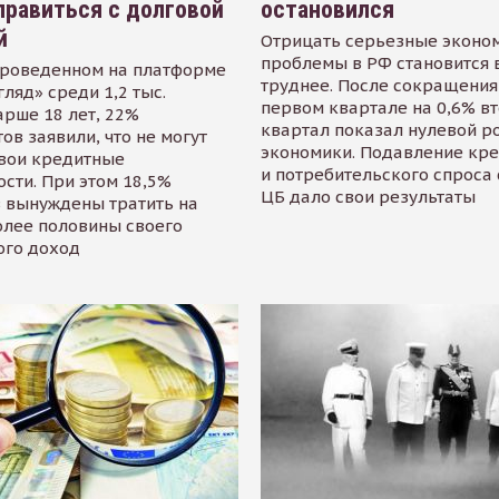
равиться с долговой
остановился
й
Отрицать серьезные эконо
проблемы в РФ становится 
проведенном на платформе
труднее. После сокращения
гляд» среди 1,2 тыс.
первом квартале на 0,6% в
арше 18 лет, 22%
квартал показал нулевой р
ов заявили, что не могут
экономики. Подавление кр
свои кредитные
и потребительского спроса
сти. При этом 18,5%
ЦБ дало свои результаты
 вынуждены тратить на
олее половины своего
ого доход