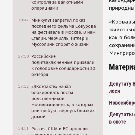
календарн
контроля за валютными
природных
операциями
20:47
Минкульт запретил показ
«Кровавы
последнего фильма Сокурова
животных,
на фестивале в Москве. В нем
как в бол
Сталин, Черчилль, Гитлер и
Муссолини спорят о жизни
сохранени
Минприро
17:10
Российские
политзаключенные призвали
Матери
к голодовке солидарности 30
октября
Депутату В
17:12
«ВКонтакте» начал
лося
блокировать посты
родственников
Новосибирс
мобилизованных, в которых
они требуют вернуть близких
Депутаты 
домой
в охоте
14:11
Россия, США и ЕС провели
секретные переговоры за