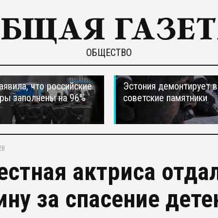
ОБЩЕСТВО
явила, что российские
Эстония демонтирует в
ры заполнены на 96%
советские памятники
28
естная актриса отда
ину за спасение дет