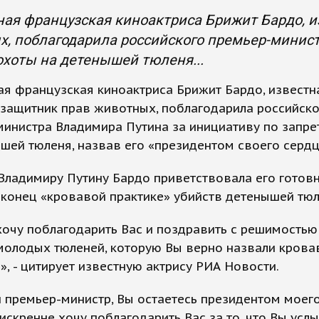
ая французская киноактриса Брижит Бардо, и
, поблагодарила российского премьер-минист
охоты на детенышей тюленя...
я французская киноактриса Брижит Бардо, известн
защитник прав животных, поблагодарила российско
инистра Владимира Путина за инициативу по запре
шей тюленя, назвав его «президентом своего сердц
Владимиру Путину Бардо приветствовала его готов
конец «кровавой практике» убийств детенышей тюл
хочу поблагодарить Вас и поздравить с решимостью
молодых тюленей, которую Вы верно назвали крова
», - цитирует известную актрису РИА Новости.
 премьер-министр, Вы остаетесь президентом моего
 искренне хочу поблагодарить Вас за то, что Вы ус