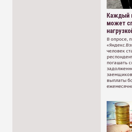
Каждый 
может сп
нагрузко
В опросе, 
«Яндекс.Вз
человек ст
респондент
погашать 
задолженно
заемщиков
выплаты б
ежемесячн