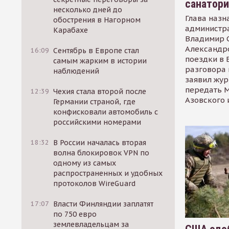
санатор
несколько дней до
Глава назн
обострения в Нагорном
администр
Карабахе
Владимир С
Александр
16:09
Сентябрь в Европе стал
поездки в 
самым жарким в истории
разговора 
наблюдений
заявил жур
передать М
12:39
Чехия стала второй после
Азовского 
Германии страной, где
конфисковали автомобиль с
российскими номерами
18:32
В России началась вторая
волна блокировок VPN по
одному из самых
распространенных и удобных
протоколов WireGuard
17:07
Власти Финляндии заплатят
по 750 евро
землевладельцам за