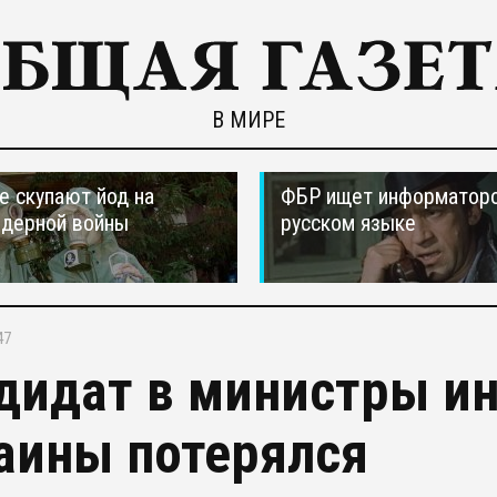
В МИРЕ
е скупают йод на
ФБР ищет информаторо
ядерной войны
русском языке
47
дидат в министры и
аины потерялся