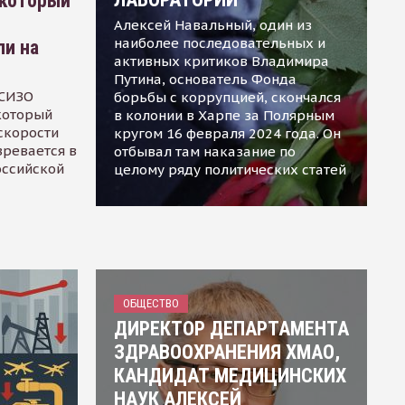
 который
Алексей Навальный, один из
наиболее последовательных и
ли на
активных критиков Владимира
Путина, основатель Фонда
 СИЗО
борьбы с коррупцией, скончался
 который
в колонии в Харпе за Полярным
скорости
кругом 16 февраля 2024 года. Он
зревается в
отбывал там наказание по
оссийской
целому ряду политических статей
ОБЩЕСТВО
ДИРЕКТОР ДЕПАРТАМЕНТА
ЗДРАВООХРАНЕНИЯ ХМАО,
КАНДИДАТ МЕДИЦИНСКИХ
НАУК АЛЕКСЕЙ