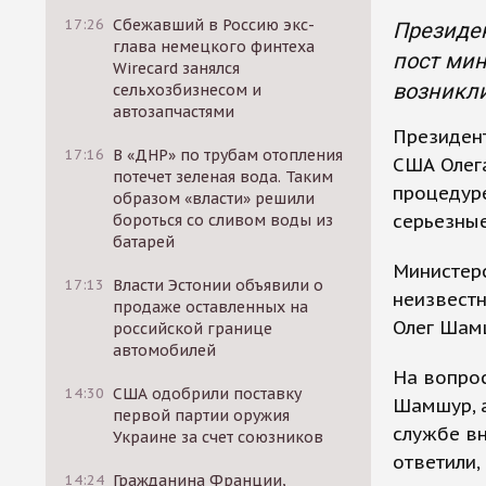
17:26
Сбежавший в Россию экс-
Президе
глава немецкого финтеха
пост мин
Wirecard занялся
возникли
сельхозбизнесом и
автозапчастями
Президент
17:16
В «ДНР» по трубам отопления
США Олега
потечет зеленая вода. Таким
процедур
образом «власти» решили
серьезные
бороться со сливом воды из
батарей
Министерс
17:13
Власти Эстонии объявили о
неизвест
продаже оставленных на
Олег Шам
российской границе
автомобилей
На вопрос
14:30
США одобрили поставку
Шамшур, а
первой партии оружия
службе в
Украине за счет союзников
ответили,
14:24
Гражданина Франции,