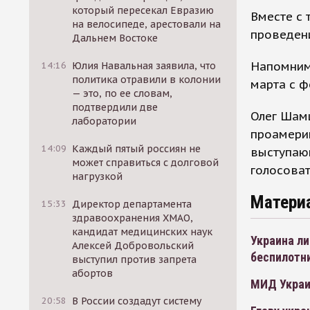
который пересекал Евразию
Вместе с
на велосипеде, арестовали на
проведени
Дальнем Востоке
Напомним
14:16
Юлия Навальная заявила, что
политика отравили в колонии
марта с 
— это, по ее словам,
подтвердили две
Олег Шам
лаборатории
проамери
14:09
Каждый пятый россиян не
выступающ
может справиться с долговой
голосова
нагрузкой
Матери
15:33
Директор департамента
здравоохранения ХМАО,
кандидат медицинских наук
Украина ли
Алексей Добровольский
беспилотн
выступил против запрета
абортов
МИД Украи
20:58
В России создадут систему