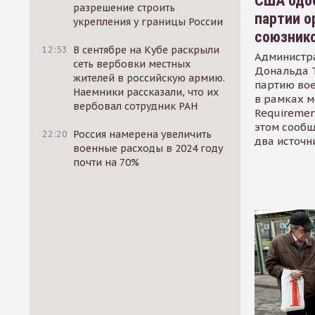
США одоб
разрешение строить
партии о
укрепления у границы России
союзник
12:53
В сентябре на Кубе раскрыли
Администр
сеть вербовки местных
Дональда 
жителей в российскую армию.
партию во
Наемники рассказали, что их
в рамках м
вербовал сотрудник РАН
Requirement
этом сообщ
22:20
Россия намерена увеличить
два источн
военные расходы в 2024 году
почти на 70%