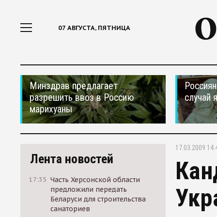
07 АВГУСТА, ПЯТНИЦА
Минздрав предлагает
Россиян
разрешить ввоз в Россию
случай 
марихуаны
17.03.2009 14:
Лента новостей
Кан
17:35
Часть Херсонской области
Укр
предложили передать
Беларуси для строительства
санаториев