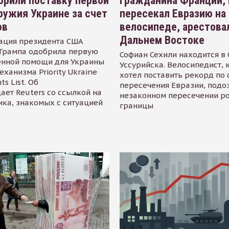
рили поставку первой
Гражданина Франции,
ружия Украине за счет
пересекал Евразию на
ов
велосипеде, арестова
Дальнем Востоке
ация президента США
Трампа одобрила первую
Софиан Сехили находится в
енной помощи для Украины
Уссурийска. Велосипедист,
еханизма Priority Ukraine
хотел поставить рекорд по 
s List. Об
пересечения Евразии, подо
ает Reuters со ссылкой на
незаконном пересечении р
ика, знакомых с ситуацией
границы