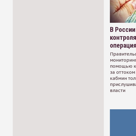
В России
контрол
операци
Правительс
мониторинг
помощью к
за оттоком 
кабмин тол
прислушив
власти