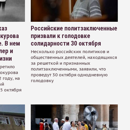
каз
Российские политзаключенные
окурова
призвали к голодовке
. В нем
солидарности 30 октября
лер и
Несколько российских политиков и
общественных деятелей, находящихся
изни
за решеткой и признанных
ретило
политзаключенными, заявили, что
Сокурова
проведут 30 октября однодневную
 году, на
голодовку
ый
15 октября