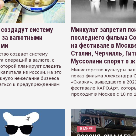
 создадут систему
Минкульт запретил по
я за валютными
последнего фильма С
ями
на фестивале в Москве
Сталин, Черчилль, Гит
тво создает систему
а операций в валюте, с
Муссолини спорят о ж
оторой планирует следить
Министерство культуры зап
капитала из России. На это
показ фильма Александра 
кнуло нежелание бизнеса
«Сказка», вышедшего в 2022
аться к предупреждениям
фестивале КАРО.Арт, котор
проходит в Москве с 10 по 
В МИРЕ