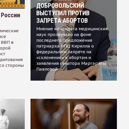
ДОБРОВОЛЬСКИЙ
ВЫСТУПИЛ ПРОТИВ
 России
ЗАПРЕТА АБОРТОВ
Мнение кандидата медицинских
мические
наук прозвучало на фоне
все
последнего предложения
 ВВП в
патриарха РПЦ Кирилла о
торой
федеральном запрете на
ост
«склонение» к абортам и
едитования
заявления сенатора Маргариты
 со стороны
Павловой