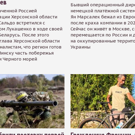
иев
Бывший операционный дир
аченной Россией
немецкой платёжной систем
ации Херсонской области
Ян Марсалек бежал из Евр
альдо встретился с
после краха компании в 202
ом Лукашенко в ходе своей
Сейчас он живёт в Москве, 
Беларусь. После этого
перемещается по России и 
глава Херсонской области
на оккупированные террит
налистам, что регион готов
Украины
инску часть побережья
и Черного морей