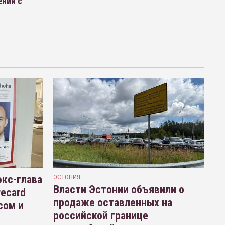
ений с
кс-глава
ЭСТОНИЯ
Власти Эстонии объявили о
recard
продаже оставленных на
сом и
российской границе