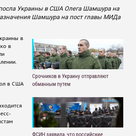
 посла Украины в США Олега Шамшура на
 назначения Шамшура на пост главы МИДа
Украины в
ко в
ли
лении.
м
Срочников в Украину отправляют
сол в США
обманным путем
находится
есс-
истам
ФСИН заявила, что российские