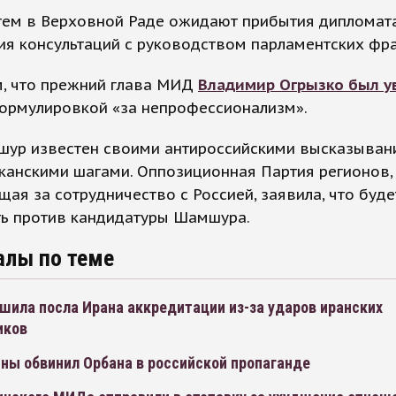
 тем в Верховной Раде ожидают прибытия дипломат
я консультаций с руководством парламентских фра
, что прежний глава МИД
Владимир Огрызко был у
формулировкой «за непрофессионализм».
шур известен своими антироссийскими высказыван
канскими шагами. Оппозиционная Партия регионов,
ая за сотрудничество с Россией, заявила, что буде
ть против кандидатуры Шамшура.
алы по теме
шила посла Ирана аккредитации из-за ударов иранских
иков
ны обвинил Орбана в российской пропаганде