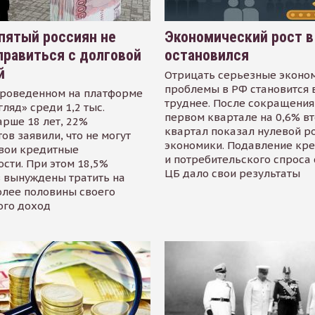
пятый россиян не
Экономический рост в
равиться с долговой
остановился
й
Отрицать серьезные эконо
проблемы в РФ становится 
проведенном на платформе
труднее. После сокращения
гляд» среди 1,2 тыс.
первом квартале на 0,6% в
арше 18 лет, 22%
квартал показал нулевой р
ов заявили, что не могут
экономики. Подавление кр
свои кредитные
и потребительского спроса
сти. При этом 18,5%
ЦБ дало свои результаты
 вынуждены тратить на
олее половины своего
ого доход