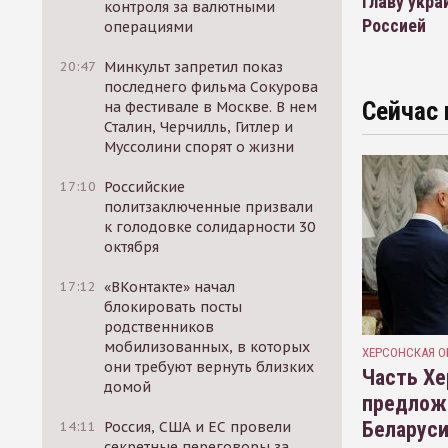
Главу укра
контроля за валютными
Россией
операциями
20:47
Минкульт запретил показ
последнего фильма Сокурова
Сейчас 
на фестивале в Москве. В нем
Сталин, Черчилль, Гитлер и
Муссолини спорят о жизни
17:10
Российские
политзаключенные призвали
к голодовке солидарности 30
октября
17:12
«ВКонтакте» начал
блокировать посты
родственников
мобилизованных, в которых
ХЕРСОНСКАЯ О
они требуют вернуть близких
Часть Хе
домой
предлож
Беларуси
14:11
Россия, США и ЕС провели
секретные переговоры за