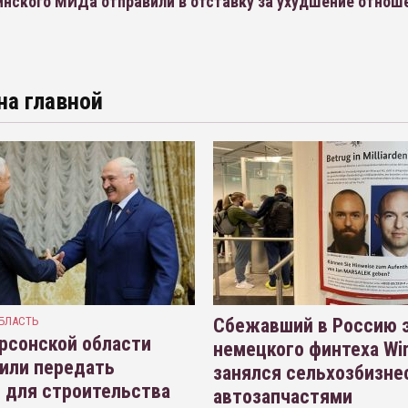
инского МИДа отправили в отставку за ухудшение отнош
на главной
БЛАСТЬ
Сбежавший в Россию э
рсонской области
немецкого финтеха Wi
или передать
занялся сельхозбизне
 для строительства
автозапчастями