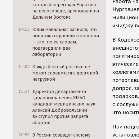
Работа на
который пересекал Евразию
Нургалиев
на велосипеде, арестовали на
милиционе
Дальнем Востоке
имиджу в
14:16
Юлия Навальная заявила, что
политика отравили в колонии
В Кодексе
— это, по ее словам,
внешнего
подтвердили две
лаборатории
политичес
этические
14:09
Каждый пятый россиян не
коллегами
может справиться с долговой
нагрузкой
потерпевш
допрос, з
15:33
Директор департамента
подарков.
здравоохранения ХМАО,
с сослуж
кандидат медицинских наук
Алексей Добровольский
что носит
выступил против запрета
абортов
При подг
установл
20:58
В России создадут систему