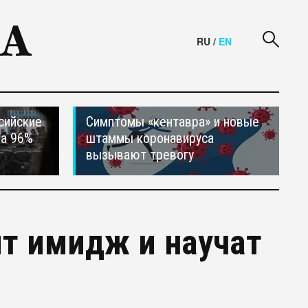
RU
/
EN
сийские
Симптомы «кентавра» и новые
на 96%
штаммы коронавируса
вызывают тревогу
т имидж и научат