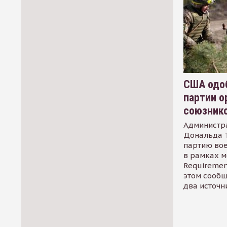
США одоб
партии о
союзник
Администр
Дональда 
партию во
в рамках м
Requirement
этом сообщ
два источн