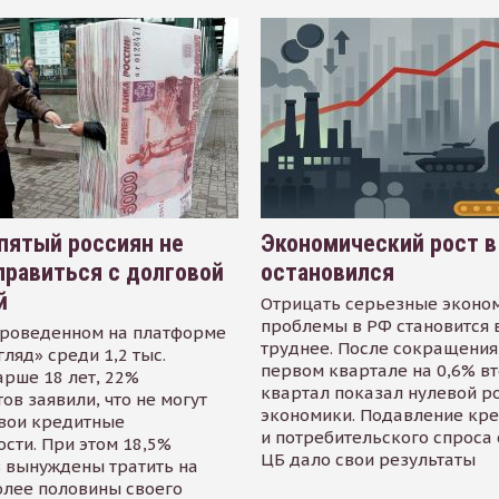
пятый россиян не
Экономический рост в
равиться с долговой
остановился
й
Отрицать серьезные эконо
проблемы в РФ становится 
проведенном на платформе
труднее. После сокращения
гляд» среди 1,2 тыс.
первом квартале на 0,6% в
арше 18 лет, 22%
квартал показал нулевой р
ов заявили, что не могут
экономики. Подавление кр
свои кредитные
и потребительского спроса
сти. При этом 18,5%
ЦБ дало свои результаты
 вынуждены тратить на
олее половины своего