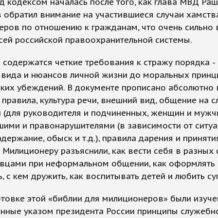
д кодексом началась после того, как глава МВД Ра
 обратил внимание на участившиеся случаи хамств
ров по отношению к гражданам, что очень сильно 
сей российской правоохранительной системы.
 содержатся четкие требования к стражу порядка - 
 вида и нюансов личной жизни до моральных принц
ких убеждений. В документе прописано абсолютно 
 правила, культура речи, внешний вид, общение на с
 (для руководителя и подчиненных, женщин и мужчи
ими и правонарушителями (в зависимости от ситуа
адержание, обыск и т.д.), правила дарения и приняти
 Милиционеру разъяснили, как вести себя в разных
ивцами при неформальном общении, как оформлять 
ь, с кем дружить, как воспитывать детей и любить су
отовке этой «библии для милиционеров» были изуч
енные указом президента России принципы служебн