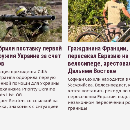
рили поставку первой
Гражданина Франции,
ружия Украине за счет
пересекал Евразию на
ов
велосипеде, арестова
Дальнем Востоке
ация президента США
Трампа одобрила первую
Софиан Сехили находится в
енной помощи для Украины
Уссурийска. Велосипедист,
еханизма Priority Ukraine
хотел поставить рекорд по 
s List. Об
пересечения Евразии, подо
ает Reuters со ссылкой на
незаконном пересечении р
ика, знакомых с ситуацией
границы