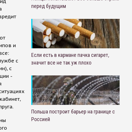
шид
перед будущим
а
вредит
от
ипов и
все:
Если есть в кармане пачка сигарет,
лужбе с
значит все не так уж плохо
н), с
ции -
я
 ситуациях
кабинет,
пруга.
Польша построит барьер на границе с
Россией
ены
ого