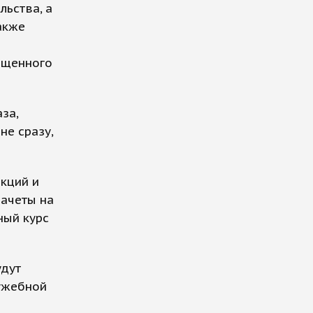
льства, а
акже
ященного
за,
не сразу,
екций и
зачеты на
ный курс
удут
лужебной