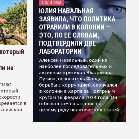
ПОЛИТИКА
ЮЛИЯ НАВАЛЬНАЯ
ЗАЯВИЛА, ЧТО ПОЛИТИКА
ОТРАВИЛИ В КОЛОНИИ —
ЭТО, ПО ЕЕ СЛОВАМ,
ПОДТВЕРДИЛИ ДВЕ
ЛАБОРАТОРИИ
 который
Алексей Навальный, один из
наиболее последовательных и
ли на
активных критиков Владимира
Путина, основатель Фонда
 СИЗО
борьбы с коррупцией, скончался
 который
в колонии в Харпе за Полярным
скорости
кругом 16 февраля 2024 года. Он
зревается в
отбывал там наказание по
оссийской
целому ряду политических статей