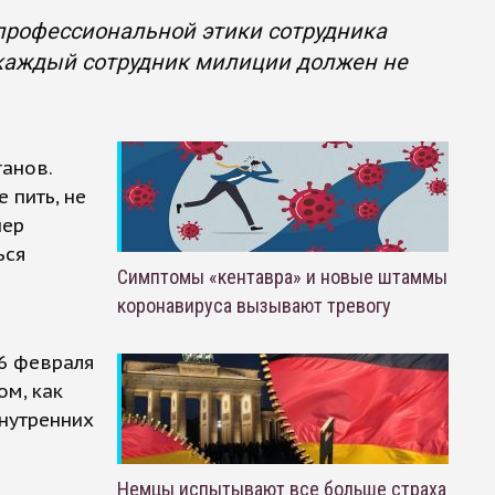
профессиональной этики сотрудника
 каждый сотрудник милиции должен не
анов.
 пить, не
нер
ься
Симптомы «кентавра» и новые штаммы
коронавируса вызывают тревогу
 6 февраля
ом, как
нутренних
Немцы испытывают все больше страха