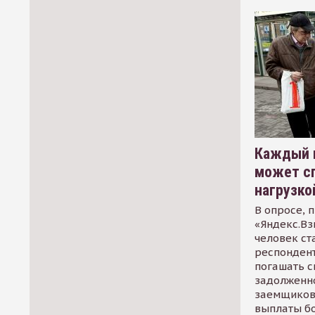
Каждый 
может сп
нагрузко
В опросе, 
«Яндекс.Вз
человек ст
респондент
погашать 
задолженно
заемщиков
выплаты б