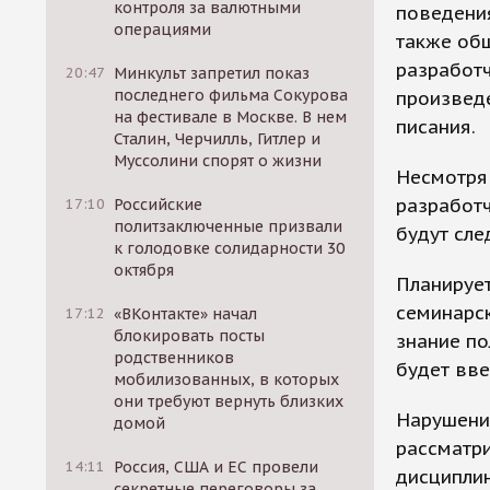
контроля за валютными
поведения
операциями
также обш
разработч
20:47
Минкульт запретил показ
последнего фильма Сокурова
произвед
на фестивале в Москве. В нем
писания.
Сталин, Черчилль, Гитлер и
Муссолини спорят о жизни
Несмотря 
разработч
17:10
Российские
политзаключенные призвали
будут сле
к голодовке солидарности 30
октября
Планирует
семинарск
17:12
«ВКонтакте» начал
блокировать посты
знание по
родственников
будет вв
мобилизованных, в которых
они требуют вернуть близких
Нарушени
домой
рассматри
14:11
Россия, США и ЕС провели
дисциплин
секретные переговоры за