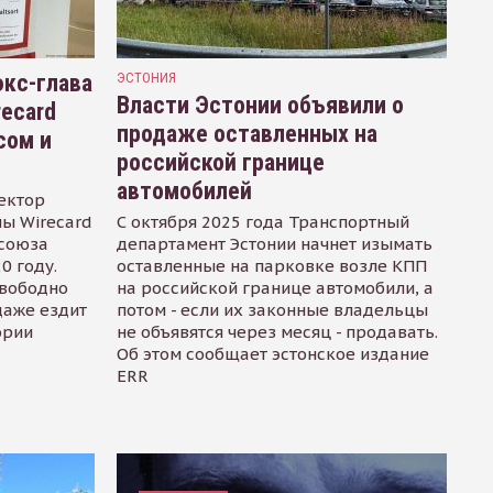
кс-глава
ЭСТОНИЯ
Власти Эстонии объявили о
recard
продаже оставленных на
сом и
российской границе
автомобилей
ектор
ы Wirecard
С октября 2025 года Транспортный
осоюза
департамент Эстонии начнет изымать
0 году.
оставленные на парковке возле КПП
свободно
на российской границе автомобили, а
даже ездит
потом - если их законные владельцы
ории
не объявятся через месяц - продавать.
Об этом сообщает эстонское издание
ERR