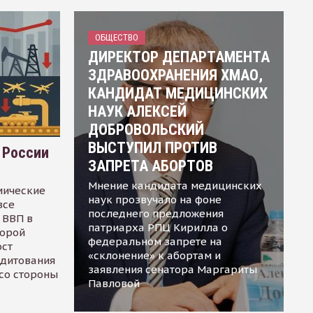
ОБЩЕСТВО
ДИРЕКТОР ДЕПАРТАМЕНТА
ЗДРАВООХРАНЕНИЯ ХМАО,
КАНДИДАТ МЕДИЦИНСКИХ
НАУК АЛЕКСЕЙ
ДОБРОВОЛЬСКИЙ
ВЫСТУПИЛ ПРОТИВ
 России
ЗАПРЕТА АБОРТОВ
Мнение кандидата медицинских
мические
наук прозвучало на фоне
все
последнего предложения
 ВВП в
патриарха РПЦ Кирилла о
торой
федеральном запрете на
ост
«склонение» к абортам и
едитования
заявления сенатора Маргариты
 со стороны
Павловой