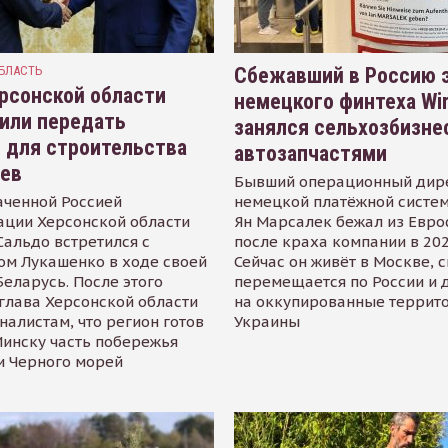
БЛАСТЬ
Сбежавший в Россию э
рсонской области
немецкого финтеха Wi
или передать
занялся сельхозбизне
 для строительства
автозапчастями
иев
Бывший операционный дир
аченной Россией
немецкой платёжной систем
ации Херсонской области
Ян Марсалек бежал из Евр
альдо встретился с
после краха компании в 202
ом Лукашенко в ходе своей
Сейчас он живёт в Москве, 
Беларусь. После этого
перемещается по России и 
глава Херсонской области
на оккупированные террит
налистам, что регион готов
Украины
инску часть побережья
и Черного морей