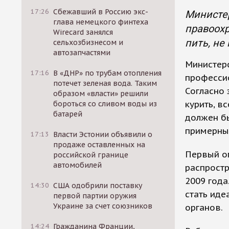
17:26
Сбежавший в Россию экс-
Министер
глава немецкого финтеха
правоохр
Wirecard занялся
пить, не
сельхозбизнесом и
автозапчастями
Министерс
17:16
В «ДНР» по трубам отопления
профессио
потечет зеленая вода. Таким
Согласно 
образом «власти» решили
курить, в
бороться со сливом воды из
батарей
должен бы
примерны
17:13
Власти Эстонии объявили о
продаже оставленных на
Первый ог
российской границе
автомобилей
распростр
2009 года
14:30
США одобрили поставку
стать иде
первой партии оружия
Украине за счет союзников
органов.
14:24
Гражданина Франции,