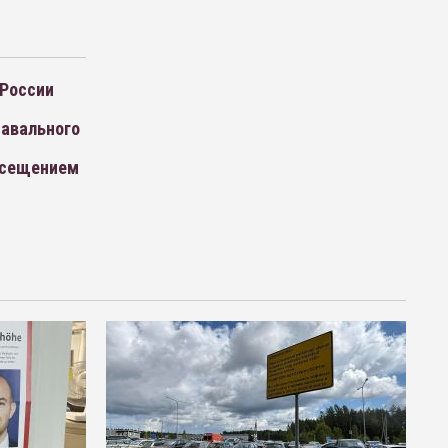
 России
Навального
посещением