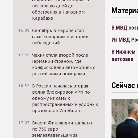
несколько дней до
Матери
обострения в Нагорном
Карабахе
В МВД соз
16:09
Сентябрь в Европе стал
самым жарким в истории
Из МВД Ро
наблюдений
В Нижнем 
12:39
Чехия стала второй после
автозака
Германии страной, где
конфисковали автомобиль с
российскими номерами
Сейчас 
18:32
В России началась вторая
волна блокировок VPN по
одному из самых
распространенных и удобных
протоколов WireGuard
17:07
Власти Финляндии заплатят
по 750 евро
землевладельцам за