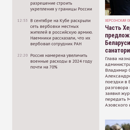
разрешение строить
укрепления у границы России
12:53
В сентябре на Кубе раскрыли
ХЕРСОНСКАЯ О
сеть вербовки местных
Часть Хе
жителей в российскую армию.
предлож
Наемники рассказали, что их
Беларуси
вербовал сотрудник РАН
санатор
22:20
Россия намерена увеличить
Глава назн
военные расходы в 2024 году
администр
почти на 70%
Владимир С
Александр
поездки в 
разговора 
заявил жур
передать М
Азовского 