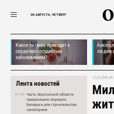
06 АВГУСТА, ЧЕТВЕРГ
Какое питание приводит к
Алкогол
сердечно-сосудистым
людям 
заболеваниям?
12.02.2009 09:
Лента новостей
Мил
17:35
Часть Херсонской области
жит
предложили передать
Беларуси для строительства
санаториев