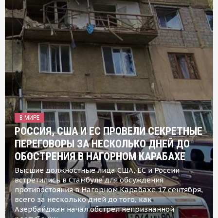
В МИРЕ
РОССИЯ, США И ЕС ПРОВЕЛИ СЕКРЕТНЫЕ
ПЕРЕГОВОРЫ ЗА НЕСКОЛЬКО ДНЕЙ ДО
ОБОСТРЕНИЯ В НАГОРНОМ КАРАБАХЕ
Высшие должностные лица США, ЕС и России
встретились в Стамбуле для обсуждения
противостояния в Нагорном Карабахе 17 сентября,
всего за несколько дней до того, как
Азербайджан начал обстрел непризнанной