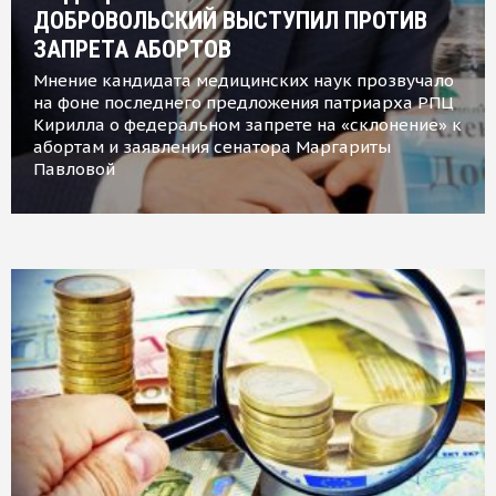
ДОБРОВОЛЬСКИЙ ВЫСТУПИЛ ПРОТИВ
ЗАПРЕТА АБОРТОВ
Мнение кандидата медицинских наук прозвучало
на фоне последнего предложения патриарха РПЦ
Кирилла о федеральном запрете на «склонение» к
абортам и заявления сенатора Маргариты
Павловой