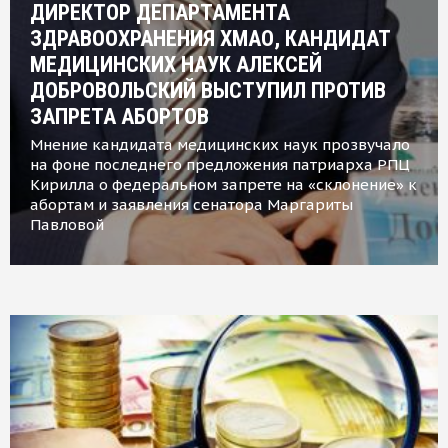
ДИРЕКТОР ДЕПАРТАМЕНТА
ЗДРАВООХРАНЕНИЯ ХМАО, КАНДИДАТ
МЕДИЦИНСКИХ НАУК АЛЕКСЕЙ
ДОБРОВОЛЬСКИЙ ВЫСТУПИЛ ПРОТИВ
ЗАПРЕТА АБОРТОВ
Мнение кандидата медицинских наук прозвучало
на фоне последнего предложения патриарха РПЦ
Кирилла о федеральном запрете на «склонение» к
абортам и заявления сенатора Маргариты
Павловой