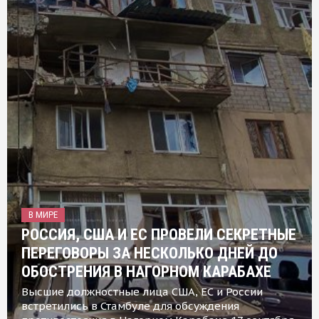
В МИРЕ
РОССИЯ, США И ЕС ПРОВЕЛИ СЕКРЕТНЫЕ
ПЕРЕГОВОРЫ ЗА НЕСКОЛЬКО ДНЕЙ ДО
ОБОСТРЕНИЯ В НАГОРНОМ КАРАБАХЕ
Высшие должностные лица США, ЕС и России
встретились в Стамбуле для обсуждения