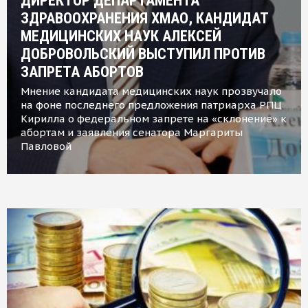
ДИРЕКТОР ДЕПАРТАМЕНТА
ЗДРАВООХРАНЕНИЯ ХМАО, КАНДИДАТ
МЕДИЦИНСКИХ НАУК АЛЕКСЕЙ
ДОБРОВОЛЬСКИЙ ВЫСТУПИЛ ПРОТИВ
ЗАПРЕТА АБОРТОВ
Мнение кандидата медицинских наук прозвучало
на фоне последнего предложения патриарха РПЦ
Кирилла о федеральном запрете на «склонение» к
абортам и заявления сенатора Маргариты
Павловой