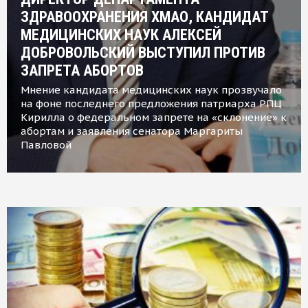
ЗДРАВООХРАНЕНИЯ ХМАО, КАНДИДАТ
МЕДИЦИНСКИХ НАУК АЛЕКСЕЙ
ДОБРОВОЛЬСКИЙ ВЫСТУПИЛ ПРОТИВ
ЗАПРЕТА АБОРТОВ
Мнение кандидата медицинских наук прозвучало
на фоне последнего предложения патриарха РПЦ
Кирилла о федеральном запрете на «склонение» к
абортам и заявления сенатора Маргариты
Павловой