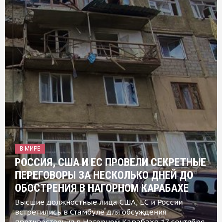
В МИРЕ
РОССИЯ, США И ЕС ПРОВЕЛИ СЕКРЕТНЫЕ
ПЕРЕГОВОРЫ ЗА НЕСКОЛЬКО ДНЕЙ ДО
ОБОСТРЕНИЯ В НАГОРНОМ КАРАБАХЕ
Высшие должностные лица США, ЕС и России
встретились в Стамбуле для обсуждения
противостояния в Нагорном Карабахе 17 сентября,