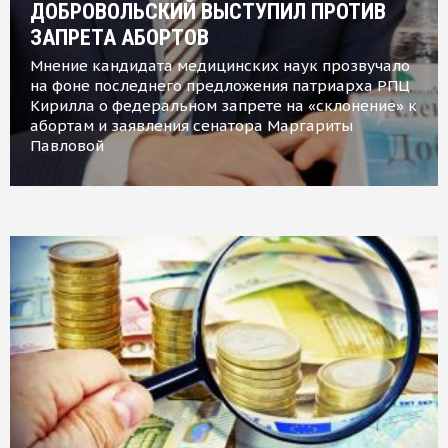
ДОБРОВОЛЬСКИЙ ВЫСТУПИЛ ПРОТИВ
ЗАПРЕТА АБОРТОВ
Мнение кандидата медицинских наук прозвучало
на фоне последнего предложения патриарха РПЦ
Кирилла о федеральном запрете на «склонение» к
абортам и заявления сенатора Маргариты
Павловой