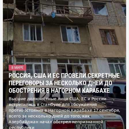
В МИРЕ
РОССИЯ, США И ЕС ПРОВЕЛИ СЕКРЕТНЫЕ
ПЕРЕГОВОРЫ ЗА НЕСКОЛЬКО ДНЕЙ ДО
ОБОСТРЕНИЯ В НАГОРНОМ КАРАБАХЕ
Высшие должностные лица США, ЕС и России
встретились в Стамбуле для обсуждения
противостояния в Нагорном Карабахе 17 сентября,
всего за несколько дней до того, как
Азербайджан начал обстрел непризнанной
республики