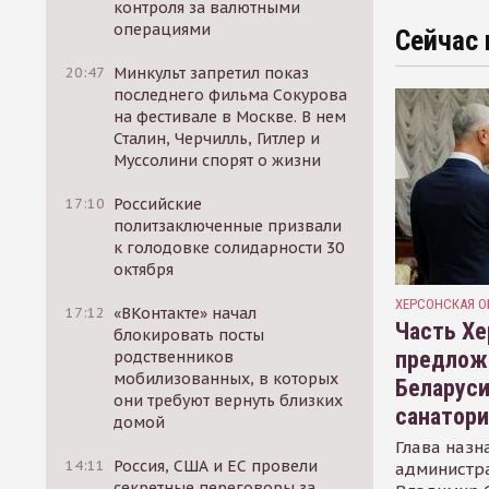
контроля за валютными
операциями
Сейчас 
20:47
Минкульт запретил показ
последнего фильма Сокурова
на фестивале в Москве. В нем
Сталин, Черчилль, Гитлер и
Муссолини спорят о жизни
17:10
Российские
политзаключенные призвали
к голодовке солидарности 30
октября
ХЕРСОНСКАЯ О
17:12
«ВКонтакте» начал
Часть Хе
блокировать посты
предлож
родственников
мобилизованных, в которых
Беларуси
они требуют вернуть близких
санатор
домой
Глава назн
14:11
Россия, США и ЕС провели
администр
секретные переговоры за