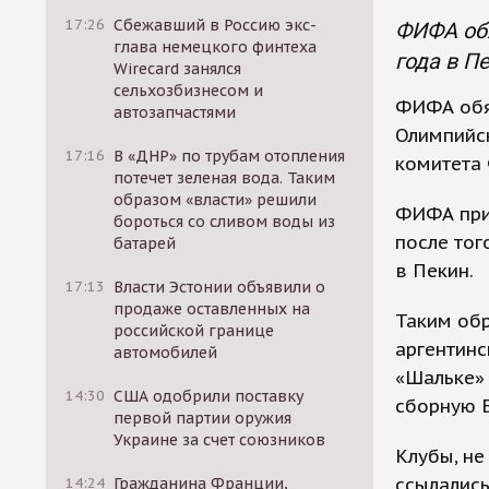
17:26
Сбежавший в Россию экс-
ФИФА обя
глава немецкого финтеха
года в П
Wirecard занялся
сельхозбизнесом и
ФИФА обяз
автозапчастями
Олимпийск
17:16
В «ДНР» по трубам отопления
комитета 
потечет зеленая вода. Таким
образом «власти» решили
ФИФА при
бороться со сливом воды из
после тог
батарей
в Пекин.
17:13
Власти Эстонии объявили о
продаже оставленных на
Таким обр
российской границе
аргентинс
автомобилей
«Шальке» 
14:30
США одобрили поставку
сборную Б
первой партии оружия
Украине за счет союзников
Клубы, не
ссылались
14:24
Гражданина Франции,