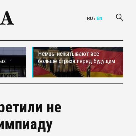
RU
/
EN
Немцы испытывают все
ных
больше страха перед будущим
ретили не
лимпиаду