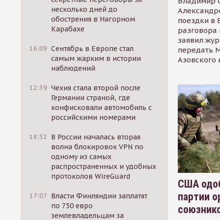
Владимир С
несколько дней до
Александр
обострения в Нагорном
поездки в 
Карабахе
разговора 
заявил жур
16:09
Сентябрь в Европе стал
передать М
самым жарким в истории
Азовского 
наблюдений
12:39
Чехия стала второй после
Германии страной, где
конфисковали автомобиль с
российскими номерами
18:32
В России началась вторая
волна блокировок VPN по
одному из самых
распространенных и удобных
протоколов WireGuard
США одоб
партии о
17:07
Власти Финляндии заплатят
по 750 евро
союзник
землевладельцам за