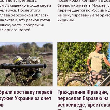
альдо встретился с
после краха компании в 202
ом Лукашенко в ходе своей
Сейчас он живёт в Москве, 
Беларусь. После этого
перемещается по России и 
глава Херсонской области
на оккупированные террит
налистам, что регион готов
Украины
инску часть побережья
и Черного морей
рили поставку первой
Гражданина Франции,
ружия Украине за счет
пересекал Евразию на
ов
велосипеде, арестова