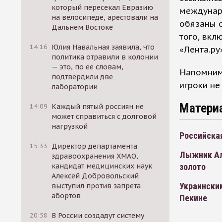
который пересекал Евразию
междунар
на велосипеде, арестовали на
обязаны о
Дальнем Востоке
того, вкл
14:16
Юлия Навальная заявила, что
«Лента.ру
политика отравили в колонии
— это, по ее словам,
Напомним
подтвердили две
игроки не
лаборатории
Матери
14:09
Каждый пятый россиян не
может справиться с долговой
нагрузкой
Российска
15:33
Директор департамента
Лыжник Ал
здравоохранения ХМАО,
кандидат медицинских наук
золото
Алексей Добровольский
Украинским
выступил против запрета
абортов
Пекине
20:58
В России создадут систему