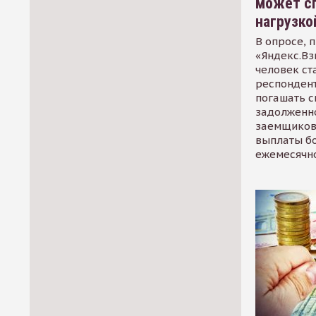
может сп
нагрузко
В опросе, 
«Яндекс.Вз
человек ст
респондент
погашать 
задолженно
заемщиков
выплаты б
ежемесячн