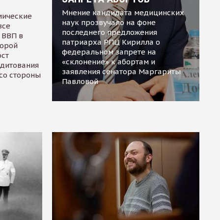
Мнение кандидата медицинских
мические
наук прозвучало на фоне
все
последнего предложения
 ВВП в
патриарха РПЦ Кирилла о
торой
федеральном запрете на
ост
«склонение» к абортам и
едитования
заявления сенатора Маргариты
 со стороны
Павловой