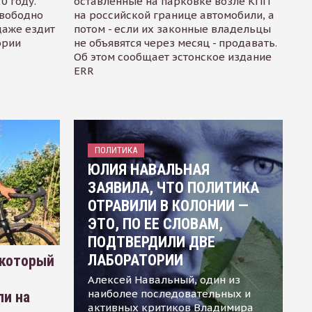
0 году.
оставленные на парковке возле КПП
свободно
на российской границе автомобили, а
даже ездит
потом - если их законные владельцы
ории
не объявятся через месяц - продавать.
Об этом сообщает эстонское издание
ERR
ПОЛИТИКА
ЮЛИЯ НАВАЛЬНАЯ
ЗАЯВИЛА, ЧТО ПОЛИТИКА
ОТРАВИЛИ В КОЛОНИИ —
ЭТО, ПО ЕЕ СЛОВАМ,
ПОДТВЕРДИЛИ ДВЕ
ЛАБОРАТОРИИ
 который
Алексей Навальный, один из
наиболее последовательных и
ли на
активных критиков Владимира