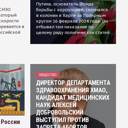
Путина, основатель Фонда
 СИЗО
борьбы с коррупцией, скончался
 который
в колонии в Харпе за Полярным
скорости
кругом 16 февраля 2024 года. Он
зревается в
отбывал там наказание по
оссийской
целому ряду политических статей
ОБЩЕСТВО
ДИРЕКТОР ДЕПАРТАМЕНТА
ЗДРАВООХРАНЕНИЯ ХМАО,
КАНДИДАТ МЕДИЦИНСКИХ
НАУК АЛЕКСЕЙ
ДОБРОВОЛЬСКИЙ
ВЫСТУПИЛ ПРОТИВ
 России
ЗАПРЕТА АБОРТОВ