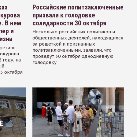
каз
Российские политзаключенные
окурова
призвали к голодовке
. В нем
солидарности 30 октября
лер и
Несколько российских политиков и
общественных деятелей, находящихся
изни
за решеткой и признанных
ретило
политзаключенными, заявили, что
Сокурова
проведут 30 октября однодневную
 году, на
голодовку
ый
15 октября
Е