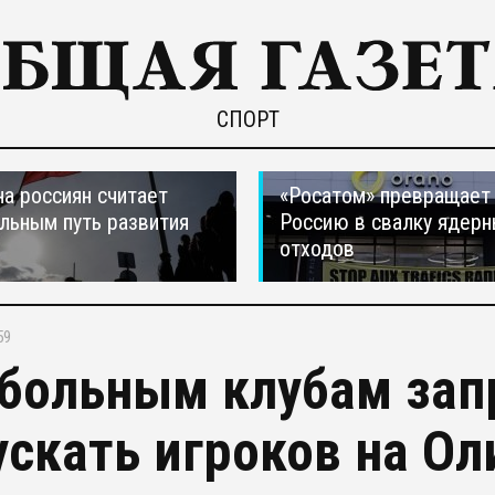
СПОРТ
а россиян считает
«Росатом» превращает
льным путь развития
Россию в свалку ядер
отходов
59
больным клубам зап
ускать игроков на О