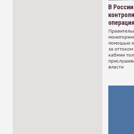
В России
контрол
операци
Правительс
мониторинг
помощью к
за оттоком 
кабмин тол
прислушив
власти