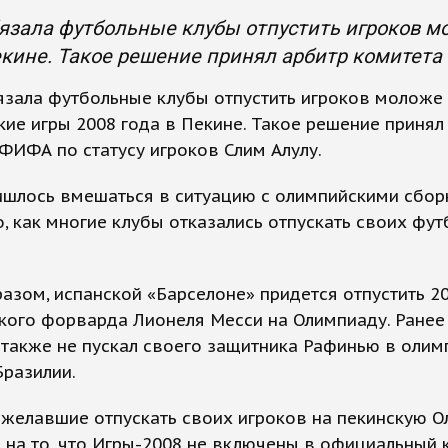
зала футбольные клубы отпустить игроков мо
екине. Такое решение принял арбитр комитета
ала футбольные клубы отпустить игроков моложе 
ие игры 2008 года в Пекине. Такое решение принял
ФИФА по статусу игроков Слим Алулу.
шлось вмешаться в ситуацию с олимпийскими сбо
о, как многие клубы отказались отпускать своих фу
азом, испанской «Барселоне» придется отпустить 2
кого форварда Лионеля Месси на Олимпиаду. Ранее
также не пускал своего защитника Рафинью в оли
разилии.
 желавшие отпускать своих игроков на пекинскую О
 на то, что Игры-2008 не включены в официальный 