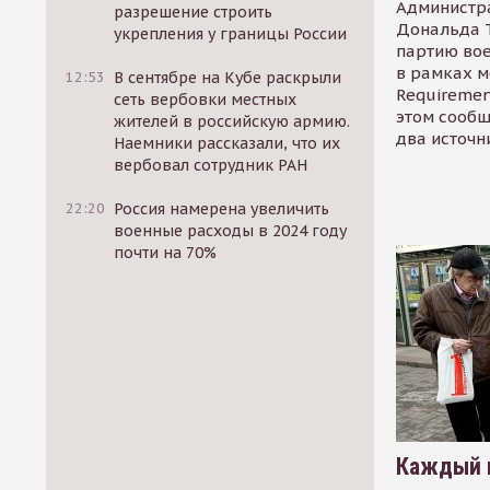
Администр
разрешение строить
Дональда 
укрепления у границы России
партию во
в рамках м
12:53
В сентябре на Кубе раскрыли
Requirement
сеть вербовки местных
этом сообщ
жителей в российскую армию.
два источн
Наемники рассказали, что их
вербовал сотрудник РАН
22:20
Россия намерена увеличить
военные расходы в 2024 году
почти на 70%
Каждый 