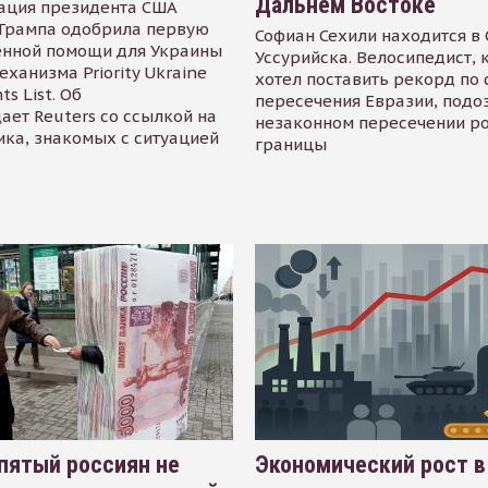
Дальнем Востоке
ация президента США
Трампа одобрила первую
Софиан Сехили находится в
енной помощи для Украины
Уссурийска. Велосипедист,
еханизма Priority Ukraine
хотел поставить рекорд по 
s List. Об
пересечения Евразии, подо
ает Reuters со ссылкой на
незаконном пересечении р
ика, знакомых с ситуацией
границы
пятый россиян не
Экономический рост в