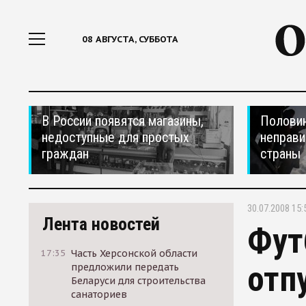
08 АВГУСТА, СУББОТА
В России появятся магазины,
Половин
недоступные для простых
неправи
граждан
страны
30.07.2008 15:
Лента новостей
Фут
17:35
Часть Херсонской области
отп
предложили передать
Беларуси для строительства
санаториев