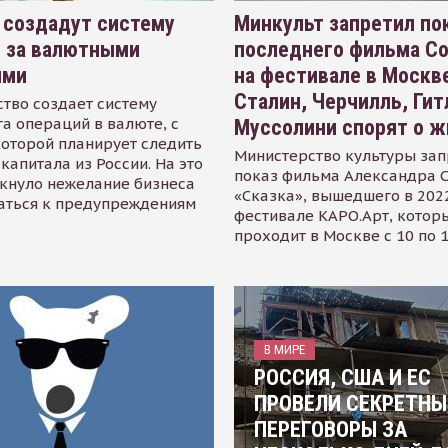
 создадут систему
Минкульт запретил по
я за валютными
последнего фильма С
ями
на фестивале в Москве
Сталин, Черчилль, Гит
тво создает систему
а операций в валюте, с
Муссолини спорят о ж
оторой планирует следить
Министерство культуры зап
капитала из России. На это
показ фильма Александра 
кнуло нежелание бизнеса
«Сказка», вышедшего в 2022
аться к предупреждениям
фестивале КАРО.Арт, котор
проходит в Москве с 10 по 
В МИРЕ
РОССИЯ, США И ЕС
ПРОВЕЛИ СЕКРЕТНЫ
ПЕРЕГОВОРЫ ЗА