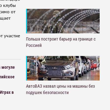
о клубы
симо от
бщает
т участие
Польша построит барьер на границе с
Россией
 могуле
пийское
АвтоВАЗ назвал цены на машины без
Играх в
подушек безопасности