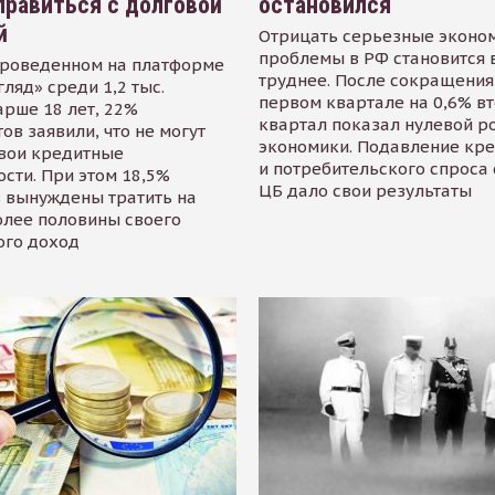
равиться с долговой
остановился
й
Отрицать серьезные эконо
проблемы в РФ становится 
проведенном на платформе
труднее. После сокращения
гляд» среди 1,2 тыс.
первом квартале на 0,6% в
арше 18 лет, 22%
квартал показал нулевой р
ов заявили, что не могут
экономики. Подавление кр
свои кредитные
и потребительского спроса
сти. При этом 18,5%
ЦБ дало свои результаты
 вынуждены тратить на
олее половины своего
ого доход