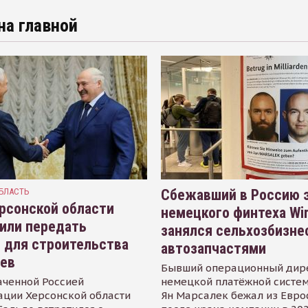
на главной
БЛАСТЬ
Сбежавший в Россию э
рсонской области
немецкого финтеха Wi
или передать
занялся сельхозбизне
 для строительства
автозапчастями
иев
Бывший операционный дир
аченной Россией
немецкой платёжной систем
ации Херсонской области
Ян Марсалек бежал из Евр