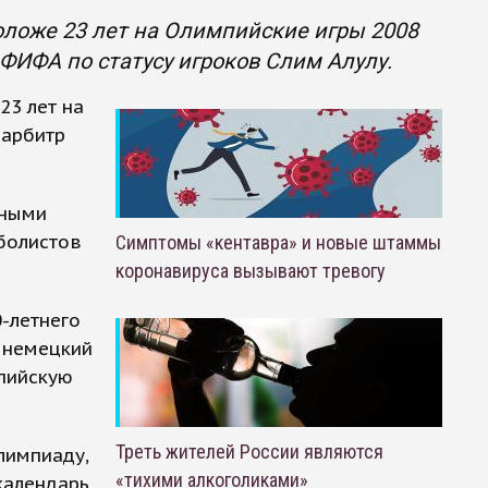
ложе 23 лет на Олимпийские игры 2008
 ФИФА по статусу игроков Слим Алулу.
23 лет на
 арбитр
рными
тболистов
Симптомы «кентавра» и новые штаммы
коронавируса вызывают тревогу
0-летнего
 немецкий
мпийскую
Треть жителей России являются
лимпиаду,
«тихими алкоголиками»
календарь