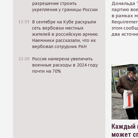
Дональда 
разрешение строить
партию во
укрепления у границы России
в рамках м
Requirement
12:53
В сентябре на Кубе раскрыли
этом сообщ
сеть вербовки местных
два источн
жителей в российскую армию.
Наемники рассказали, что их
вербовал сотрудник РАН
22:20
Россия намерена увеличить
военные расходы в 2024 году
почти на 70%
Каждый 
может сп