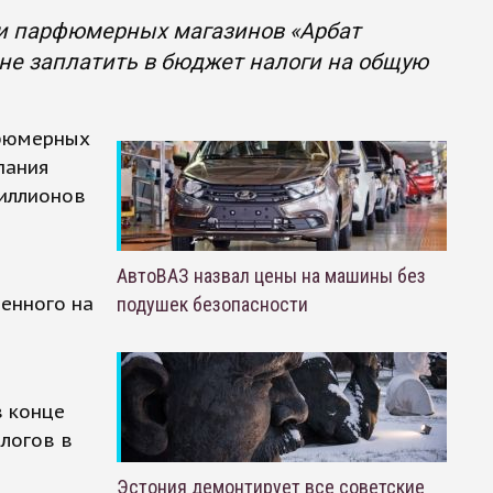
ти парфюмерных магазинов «Арбат
 не заплатить в бюджет налоги на общую
рфюмерных
пания
миллионов
АвтоВАЗ назвал цены на машины без
денного на
подушек безопасности
в конце
алогов в
Эстония демонтирует все советские