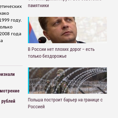
памятники
етических
нако
999 году.
колько
2008 года
за
В России нет плохих дорог – есть
только бездорожье
ризнали
смотрение
Польша построит барьер на границе с
 рублей
Россией