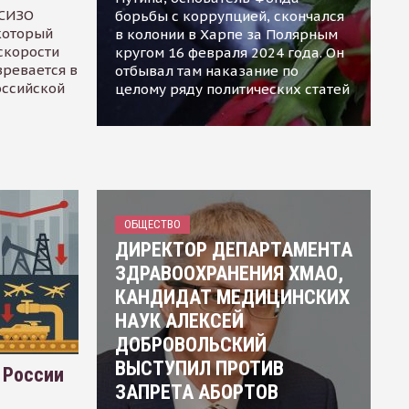
 СИЗО
борьбы с коррупцией, скончался
 который
в колонии в Харпе за Полярным
скорости
кругом 16 февраля 2024 года. Он
зревается в
отбывал там наказание по
оссийской
целому ряду политических статей
ОБЩЕСТВО
ДИРЕКТОР ДЕПАРТАМЕНТА
ЗДРАВООХРАНЕНИЯ ХМАО,
КАНДИДАТ МЕДИЦИНСКИХ
НАУК АЛЕКСЕЙ
ДОБРОВОЛЬСКИЙ
ВЫСТУПИЛ ПРОТИВ
 России
ЗАПРЕТА АБОРТОВ