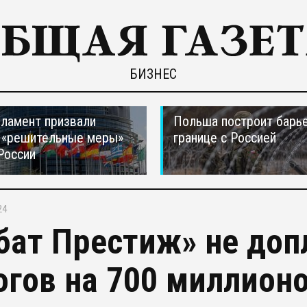
БИЗНЕС
ламент призвали
Польша построит барье
 «решительные меры»
границе с Россией
России
24
бат Престиж» не доп
огов на 700 миллион