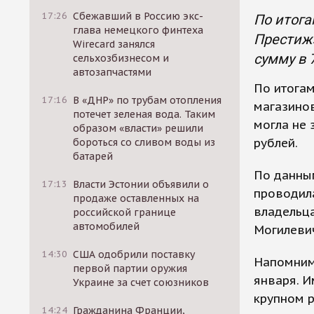
17:26
Сбежавший в Россию экс-
По итог
глава немецкого финтеха
Престиж»
Wirecard занялся
сумму в 
сельхозбизнесом и
автозапчастями
По итога
17:16
В «ДНР» по трубам отопления
магазинов
потечет зеленая вода. Таким
могла не 
образом «власти» решили
рублей.
бороться со сливом воды из
батарей
По данным
17:13
Власти Эстонии объявили о
проводила
продаже оставленных на
владельца
российской границе
автомобилей
Могилевич
14:30
США одобрили поставку
Напомним,
первой партии оружия
января. И
Украине за счет союзников
крупном р
14:24
Гражданина Франции,