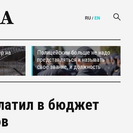
RU
/
EN
р на
Полицейским больше не надо
представляться и называть
свое звание, и должность
латил в бюджет
ов