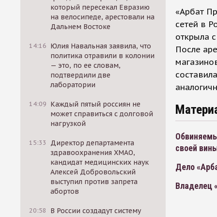
который пересекал Евразию
«Арбат П
на велосипеде, арестовали на
сетей в Р
Дальнем Востоке
открыла с
14:16
Юлия Навальная заявила, что
После аре
политика отравили в колонии
магазинов
— это, по ее словам,
составила
подтвердили две
лаборатории
аналогичн
14:09
Каждый пятый россиян не
Матери
может справиться с долговой
нагрузкой
Обвиняемы
15:33
Директор департамента
своей вин
здравоохранения ХМАО,
кандидат медицинских наук
Дело «Арба
Алексей Добровольский
выступил против запрета
Владелец «
абортов
20:58
В России создадут систему