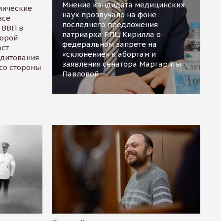
Мнение кандидата медицинских
мические
наук прозвучало на фоне
все
последнего предложения
 ВВП в
патриарха РПЦ Кирилла о
торой
федеральном запрете на
ост
«склонение» к абортам и
едитования
заявления сенатора Маргариты
 со стороны
Павловой