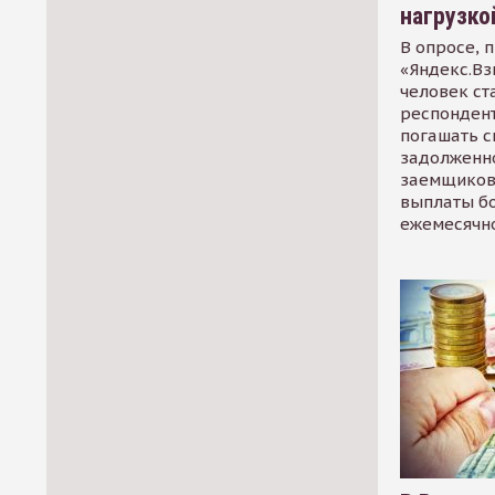
нагрузко
В опросе, 
«Яндекс.Вз
человек ст
респондент
погашать 
задолженно
заемщиков
выплаты б
ежемесячн