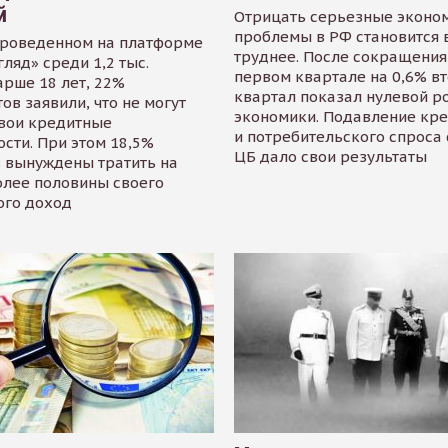
й
Отрицать серьезные эконо
проблемы в РФ становится 
проведенном на платформе
труднее. После сокращения
гляд» среди 1,2 тыс.
первом квартале на 0,6% в
арше 18 лет, 22%
квартал показал нулевой р
ов заявили, что не могут
экономики. Подавление кр
свои кредитные
и потребительского спроса
сти. При этом 18,5%
ЦБ дало свои результаты
 вынуждены тратить на
олее половины своего
ого доход