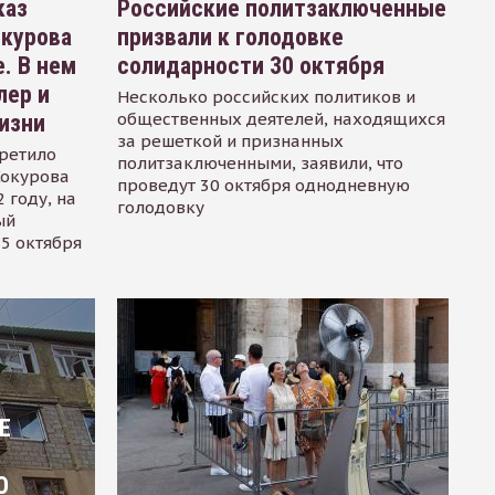
каз
Российские политзаключенные
окурова
призвали к голодовке
. В нем
солидарности 30 октября
лер и
Несколько российских политиков и
общественных деятелей, находящихся
изни
за решеткой и признанных
ретило
политзаключенными, заявили, что
Сокурова
проведут 30 октября однодневную
 году, на
голодовку
ый
15 октября
Е
О