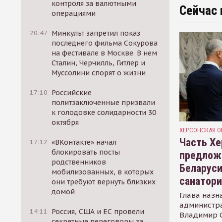
контроля за валютными
Сейчас 
операциями
20:47
Минкульт запретил показ
последнего фильма Сокурова
на фестивале в Москве. В нем
Сталин, Черчилль, Гитлер и
Муссолини спорят о жизни
17:10
Российские
политзаключенные призвали
к голодовке солидарности 30
октября
ХЕРСОНСКАЯ О
Часть Хе
17:12
«ВКонтакте» начал
блокировать посты
предлож
родственников
Беларуси
мобилизованных, в которых
санатор
они требуют вернуть близких
домой
Глава назн
администр
14:11
Россия, США и ЕС провели
Владимир С
секретные переговоры за