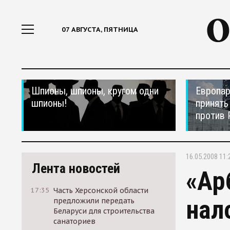
07 АВГУСТА, ПЯТНИЦА
Шпионы, шпионы, кругом одни
Европар
шпионы!
принять
против 
16.05.2008 11:
Лента новостей
«Ар
17:35
Часть Херсонской области
нал
предложили передать
Беларуси для строительства
санаториев