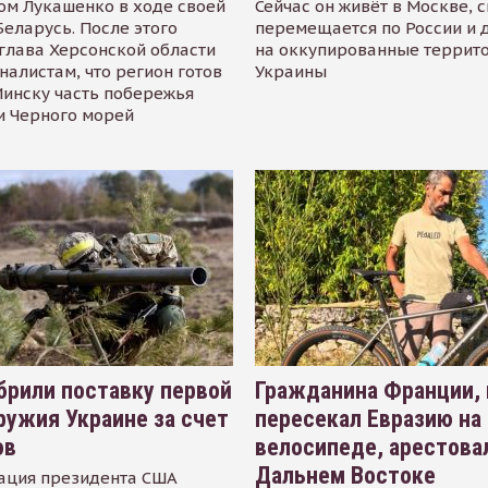
ом Лукашенко в ходе своей
Сейчас он живёт в Москве, 
Беларусь. После этого
перемещается по России и 
глава Херсонской области
на оккупированные террит
налистам, что регион готов
Украины
инску часть побережья
и Черного морей
рили поставку первой
Гражданина Франции,
ружия Украине за счет
пересекал Евразию на
ов
велосипеде, арестова
Дальнем Востоке
ация президента США