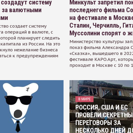
 создадут систему
Минкульт запретил по
я за валютными
последнего фильма С
ями
на фестивале в Москве
Сталин, Черчилль, Гит
тво создает систему
а операций в валюте, с
Муссолини спорят о ж
оторой планирует следить
Министерство культуры зап
капитала из России. На это
показ фильма Александра 
кнуло нежелание бизнеса
«Сказка», вышедшего в 2022
аться к предупреждениям
фестивале КАРО.Арт, котор
проходит в Москве с 10 по 
В МИРЕ
РОССИЯ, США И ЕС
ПРОВЕЛИ СЕКРЕТНЫ
ПЕРЕГОВОРЫ ЗА
НЕСКОЛЬКО ДНЕЙ Д