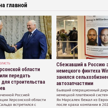
на главной
БЛАСТЬ
Сбежавший в Россию э
рсонской области
немецкого финтеха Wi
или передать
занялся сельхозбизне
 для строительства
автозапчастями
иев
Бывший операционный дир
аченной Россией
немецкой платёжной систем
ации Херсонской области
Ян Марсалек бежал из Евр
альдо встретился с
после краха компании в 202