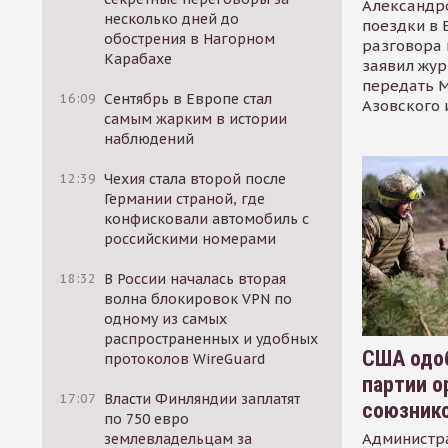
Александр
несколько дней до
поездки в 
обострения в Нагорном
разговора 
Карабахе
заявил жур
передать М
16:09
Сентябрь в Европе стал
Азовского 
самым жарким в истории
наблюдений
12:39
Чехия стала второй после
Германии страной, где
конфисковали автомобиль с
российскими номерами
18:32
В России началась вторая
волна блокировок VPN по
одному из самых
распространенных и удобных
США одоб
протоколов WireGuard
партии о
17:07
Власти Финляндии заплатят
союзник
по 750 евро
Администр
землевладельцам за