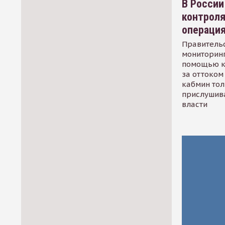
В России
контрол
операци
Правительс
мониторинг
помощью к
за оттоком 
кабмин тол
прислушив
власти