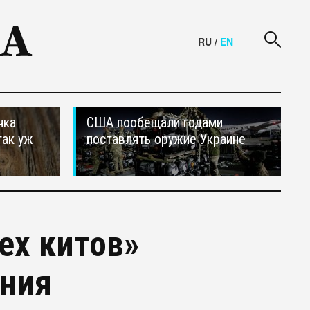
RU
/
EN
чка
США пообещали годами
так уж
поставлять оружие Украине
ех китов»
ания