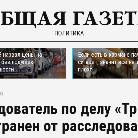
ПОЛИТИКА
 назвал цены на
Если есть в кармане па
 без подушек
сигарет, значит все не 
ности
плохо
03
дователь по делу «Тр
транен от расследов