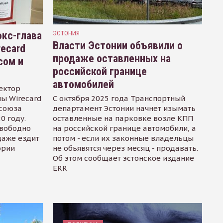
кс-глава
ЭСТОНИЯ
Власти Эстонии объявили о
recard
продаже оставленных на
сом и
российской границе
автомобилей
ектор
ы Wirecard
С октября 2025 года Транспортный
осоюза
департамент Эстонии начнет изымать
0 году.
оставленные на парковке возле КПП
свободно
на российской границе автомобили, а
даже ездит
потом - если их законные владельцы
ории
не объявятся через месяц - продавать.
Об этом сообщает эстонское издание
ERR