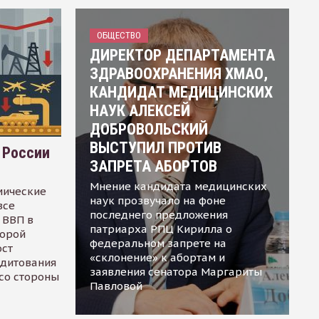
ОБЩЕСТВО
ДИРЕКТОР ДЕПАРТАМЕНТА
ЗДРАВООХРАНЕНИЯ ХМАО,
КАНДИДАТ МЕДИЦИНСКИХ
НАУК АЛЕКСЕЙ
ДОБРОВОЛЬСКИЙ
ВЫСТУПИЛ ПРОТИВ
 России
ЗАПРЕТА АБОРТОВ
Мнение кандидата медицинских
мические
наук прозвучало на фоне
все
последнего предложения
 ВВП в
патриарха РПЦ Кирилла о
торой
федеральном запрете на
ост
«склонение» к абортам и
едитования
заявления сенатора Маргариты
 со стороны
Павловой