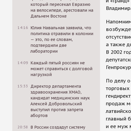
и «Гранд»
который пересекал Евразию
Владимир
на велосипеде, арестовали на
Дальнем Востоке
Напомним,
14:16
Юлия Навальная заявила, что
возбужден
политика отравили в колонии
отсутстви
— это, по ее словам,
а также д
подтвердили две
лаборатории
В 2002 го
депутатск
14:09
Каждый пятый россиян не
Генпрокур
может справиться с долговой
нагрузкой
По делу о
15:33
Директор департамента
торговых 
здравоохранения ХМАО,
гендирект
кандидат медицинских наук
продаж ме
Алексей Добровольский
выступил против запрета
латвийско
абортов
главный б
и ее муж
20:58
В России создадут систему