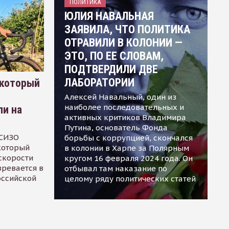
ПОЛИТИКА
ЮЛИЯ НАВАЛЬНАЯ
ЗАЯВИЛА, ЧТО ПОЛИТИКА
ОТРАВИЛИ В КОЛОНИИ —
ЭТО, ПО ЕЕ СЛОВАМ,
ПОДТВЕРДИЛИ ДВЕ
ЛАБОРАТОРИИ
 который
Алексей Навальный, один из
наиболее последовательных и
ли на
активных критиков Владимира
Путина, основатель Фонда
 СИЗО
борьбы с коррупцией, скончался
 который
в колонии в Харпе за Полярным
скорости
кругом 16 февраля 2024 года. Он
зревается в
отбывал там наказание по
оссийской
целому ряду политических статей