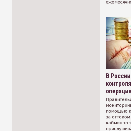
ежемесячн
В России
контрол
операци
Правительс
мониторинг
помощью к
за оттоком 
кабмин тол
прислушив