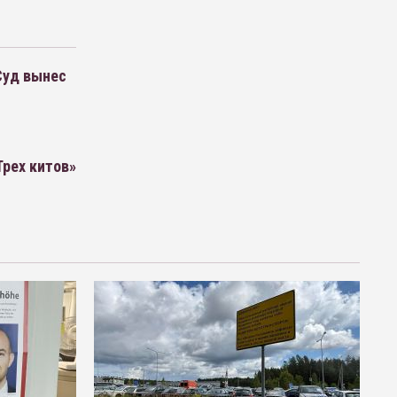
Суд вынес
рех китов»