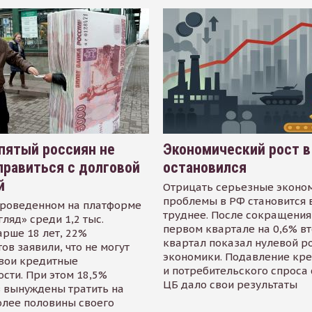
пятый россиян не
Экономический рост в
равиться с долговой
остановился
й
Отрицать серьезные эконо
проблемы в РФ становится 
проведенном на платформе
труднее. После сокращения
гляд» среди 1,2 тыс.
первом квартале на 0,6% в
арше 18 лет, 22%
квартал показал нулевой р
ов заявили, что не могут
экономики. Подавление кр
свои кредитные
и потребительского спроса
сти. При этом 18,5%
ЦБ дало свои результаты
 вынуждены тратить на
олее половины своего