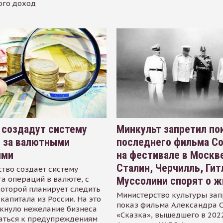
ого доход
 создадут систему
Минкульт запретил по
я за валютными
последнего фильма С
ями
на фестивале в Москве
Сталин, Черчилль, Гит
тво создает систему
а операций в валюте, с
Муссолини спорят о ж
оторой планирует следить
Министерство культуры зап
капитала из России. На это
показ фильма Александра 
кнуло нежелание бизнеса
«Сказка», вышедшего в 2022
аться к предупреждениям