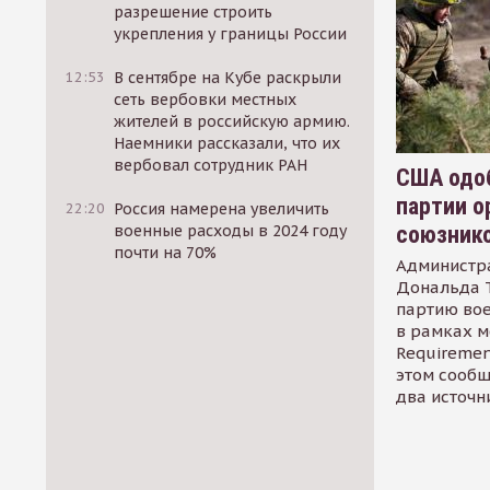
разрешение строить
укрепления у границы России
12:53
В сентябре на Кубе раскрыли
сеть вербовки местных
жителей в российскую армию.
Наемники рассказали, что их
вербовал сотрудник РАН
США одоб
партии о
22:20
Россия намерена увеличить
союзник
военные расходы в 2024 году
почти на 70%
Администр
Дональда 
партию во
в рамках м
Requirement
этом сообщ
два источн