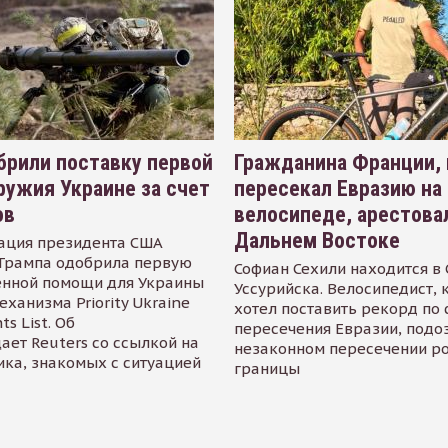
рили поставку первой
Гражданина Франции,
ружия Украине за счет
пересекал Евразию на
ов
велосипеде, арестова
Дальнем Востоке
ация президента США
Трампа одобрила первую
Софиан Сехили находится в
енной помощи для Украины
Уссурийска. Велосипедист,
еханизма Priority Ukraine
хотел поставить рекорд по 
s List. Об
пересечения Евразии, подо
ает Reuters со ссылкой на
незаконном пересечении р
ика, знакомых с ситуацией
границы