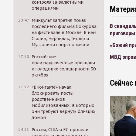
контроля за валютными
Матери
операциями
20:47
Минкульт запретил показ
В скандаль
последнего фильма Сокурова
на фестивале в Москве. В нем
приговоры
Сталин, Черчилль, Гитлер и
Муссолини спорят о жизни
«Божий пр
МВД опров
17:10
Российские
политзаключенные призвали
к голодовке солидарности 30
октября
Сейчас 
17:12
«ВКонтакте» начал
блокировать посты
родственников
мобилизованных, в которых
они требуют вернуть близких
домой
14:11
Россия, США и ЕС провели
секретные переговоры за