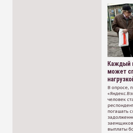
Каждый 
может сп
нагрузко
В опросе, 
«Яндекс.Вз
человек ст
респондент
погашать 
задолженно
заемщиков
выплаты б