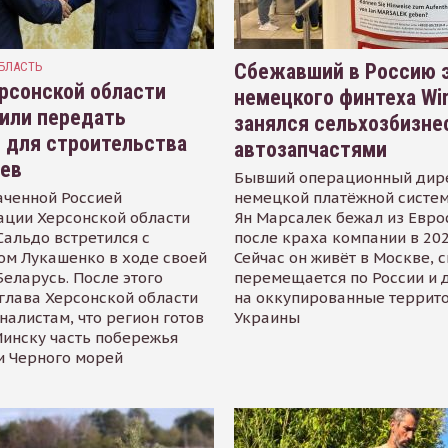
БЛАСТЬ
Сбежавший в Россию э
рсонской области
немецкого финтеха Wi
или передать
занялся сельхозбизне
 для строительства
автозапчастями
иев
Бывший операционный дир
аченной Россией
немецкой платёжной систем
ации Херсонской области
Ян Марсалек бежал из Евр
альдо встретился с
после краха компании в 202
ом Лукашенко в ходе своей
Сейчас он живёт в Москве, 
Беларусь. После этого
перемещается по России и 
глава Херсонской области
на оккупированные террит
налистам, что регион готов
Украины
инску часть побережья
и Черного морей