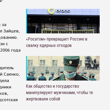
Ф
 за
л Зайцев,
дованию.
«Росатом» превращает Россию в
зи с
свалку ядерных отходов
2006 года
дитель
й Саенко,
дела
Как общество и государство
дники
манипулируют мужчинами, чтобы те
ков,
жертвовали собой
дсотская