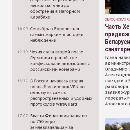
несколько дней до
обострения в Нагорном
Карабахе
ХЕРСОНСКАЯ О
Часть Хе
16:09
Сентябрь в Европе стал
предлож
самым жарким в истории
наблюдений
Беларуси
санатор
12:39
Чехия стала второй после
Глава назн
Германии страной, где
администр
конфисковали автомобиль с
Владимир С
российскими номерами
Александр
поездки в 
18:32
В России началась вторая
разговора 
волна блокировок VPN по
заявил жур
одному из самых
передать М
распространенных и удобных
Азовского 
протоколов WireGuard
17:07
Власти Финляндии заплатят
по 750 евро
землевладельцам за