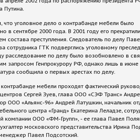
 в апреле 2002 года по распоряжению президента Р
а Путина.
 что уголовное дело о контрабанде мебели было
о в сентябре 2000 года. В 2001 году его прекратили
ем состава преступления. Следователь по делу Паве
ва сотрудника ГТК подверглись уголовному пресле
ду расследование по делу было возобновлено в свя
им запросом Генпрокурору РФ, однако лишь в июне 
атура сообщила о первых арестах по делу.
 контрабанде мебели проходят фактический руково
центров Сергей Зуев, глава ООО «СЭФ Транс» Андре
ор ООО «Альянс-96» Андрей Латушкин, начальник от
бельного центра «Гранд» Екатерина Леладзе, сотру
й компании ООО «ФМ-Групп», - ее глава Павел Поля
ухгалтер московского представительства Ирина По
 менеджер Павел Подсотский.