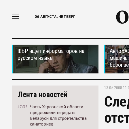
06 АВГУСТА, ЧЕТВЕРГ
ФБР ищет информаторов на
АвтоВАЗ
русском языке
машины
безопас
13.05.2008 11:
Лента новостей
Сле
17:35
Часть Херсонской области
отс
предложили передать
Беларуси для строительства
санаториев