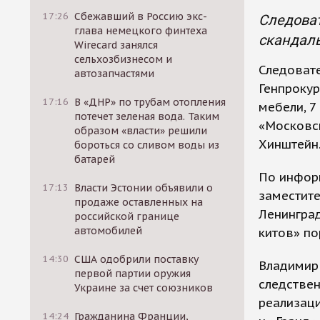
17:26
Сбежавший в Россию экс-
Следоват
глава немецкого финтеха
скандаль
Wirecard занялся
сельхозбизнесом и
Следовате
автозапчастями
Генпрокур
17:16
В «ДНР» по трубам отопления
мебели, 7
потечет зеленая вода. Таким
«Московс
образом «власти» решили
Хинштейн
бороться со сливом воды из
батарей
По информ
17:13
Власти Эстонии объявили о
заместите
продаже оставленных на
Ленинград
российской границе
автомобилей
китов» по
14:30
США одобрили поставку
Владимир
первой партии оружия
следствен
Украине за счет союзников
реализаци
14:24
Гражданина Франции,