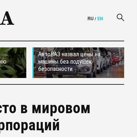
RU
/
EN
АвтоВАЗ назвал цены на
сию
машины без подушек
безопасности
сто в мировом
орпораций