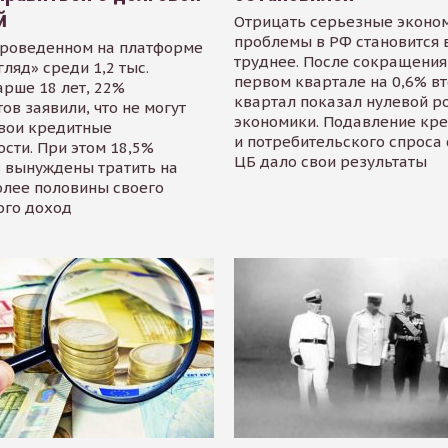
й
Отрицать серьезные эконо
проблемы в РФ становится 
проведенном на платформе
труднее. После сокращения
гляд» среди 1,2 тыс.
первом квартале на 0,6% в
арше 18 лет, 22%
квартал показал нулевой р
ов заявили, что не могут
экономики. Подавление кр
свои кредитные
и потребительского спроса
сти. При этом 18,5%
ЦБ дало свои результаты
 вынуждены тратить на
олее половины своего
ого доход