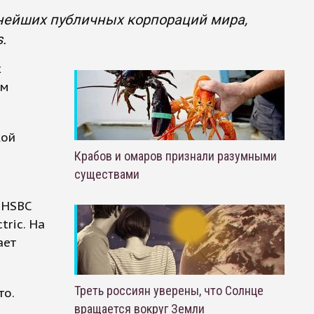
пнейших публичных корпораций мира,
.
х
им
кой
з
Крабов и омаров признали разумными
существами
 HSBC
tric. На
ает
Треть россиян уверены, что Солнце
то.
вращается вокруг Земли