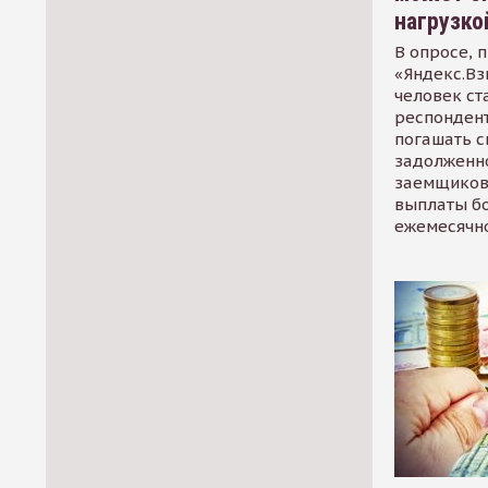
нагрузко
В опросе, 
«Яндекс.Вз
человек ст
респондент
погашать 
задолженно
заемщиков
выплаты б
ежемесячн