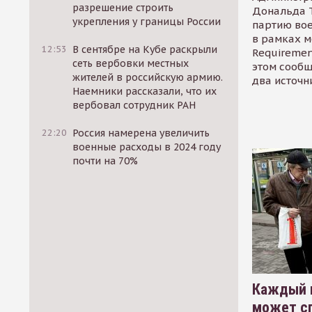
разрешение строить
Дональда 
укрепления у границы России
партию во
в рамках м
12:53
В сентябре на Кубе раскрыли
Requirement
сеть вербовки местных
этом сообщ
жителей в российскую армию.
два источн
Наемники рассказали, что их
вербовал сотрудник РАН
22:20
Россия намерена увеличить
военные расходы в 2024 году
почти на 70%
Каждый 
может сп