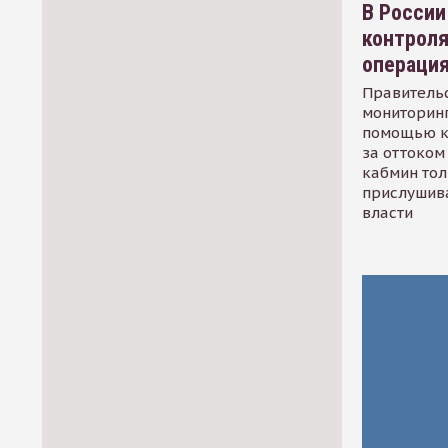
В России
контрол
операци
Правительс
мониторинг
помощью к
за оттоком 
кабмин тол
прислушив
власти