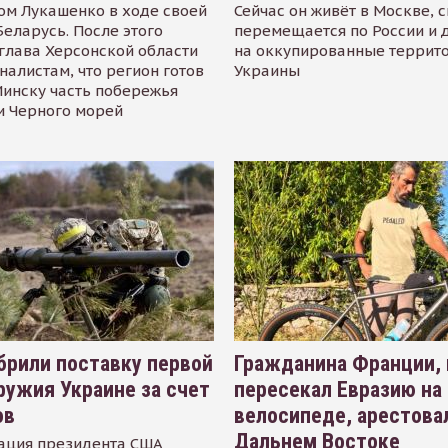
ом Лукашенко в ходе своей
Сейчас он живёт в Москве, 
Беларусь. После этого
перемещается по России и 
глава Херсонской области
на оккупированные террит
налистам, что регион готов
Украины
инску часть побережья
и Черного морей
рили поставку первой
Гражданина Франции,
ружия Украине за счет
пересекал Евразию на
ов
велосипеде, арестова
Дальнем Востоке
ация президента США