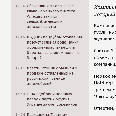
17:26
Сбежавший в Россию экс-
Компания
глава немецкого финтеха
который 
Wirecard занялся
сельхозбизнесом и
Компания 
автозапчастями
публичны
17:16
В «ДНР» по трубам отопления
журналом 
потечет зеленая вода. Таким
образом «власти» решили
Список б
бороться со сливом воды из
объема пр
батарей
компаний
17:13
Власти Эстонии объявили о
продаже оставленных на
Первое ме
российской границе
Holdings.
автомобилей
третьем м
14:30
США одобрили поставку
"Лента.ру"
первой партии оружия
Украине за счет союзников
Отметим, 
14:24
Гражданина Франции,