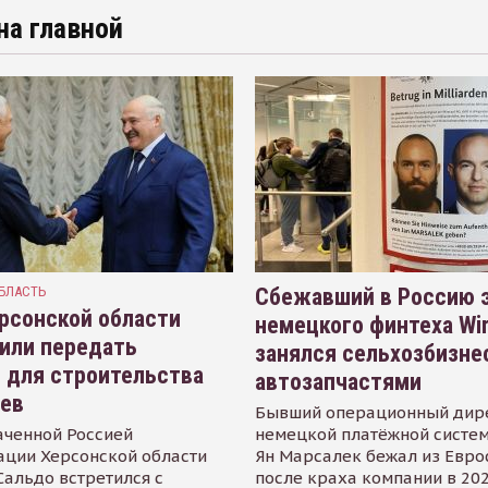
на главной
БЛАСТЬ
Сбежавший в Россию э
рсонской области
немецкого финтеха Wi
или передать
занялся сельхозбизне
 для строительства
автозапчастями
иев
Бывший операционный дир
аченной Россией
немецкой платёжной систем
ации Херсонской области
Ян Марсалек бежал из Евр
альдо встретился с
после краха компании в 202