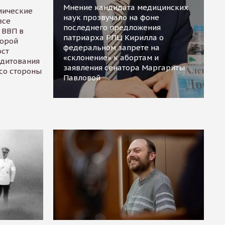
Мнение кандидата медицинских
мические
наук прозвучало на фоне
все
последнего предложения
 ВВП в
патриарха РПЦ Кирилла о
торой
федеральном запрете на
ост
«склонение» к абортам и
едитования
заявления сенатора Маргариты
 со стороны
Павловой