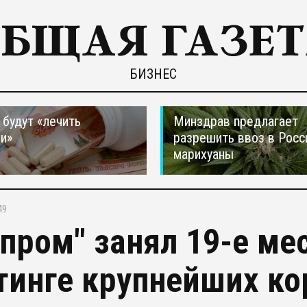
БИЗНЕС
 будут «лечить
Минздрав предлагает
и»
разрешить ввоз в Рос
марихуаны
49
зпром" занял 19-е ме
тинге крупнейших к