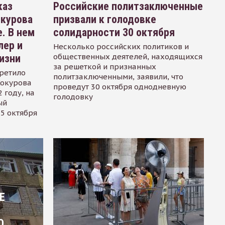
каз
Российские политзаключенные
окурова
призвали к голодовке
. В нем
солидарности 30 октября
лер и
Несколько российских политиков и
общественных деятелей, находящихся
изни
за решеткой и признанных
ретило
политзаключенными, заявили, что
Сокурова
проведут 30 октября однодневную
 году, на
голодовку
ый
15 октября
Е
О