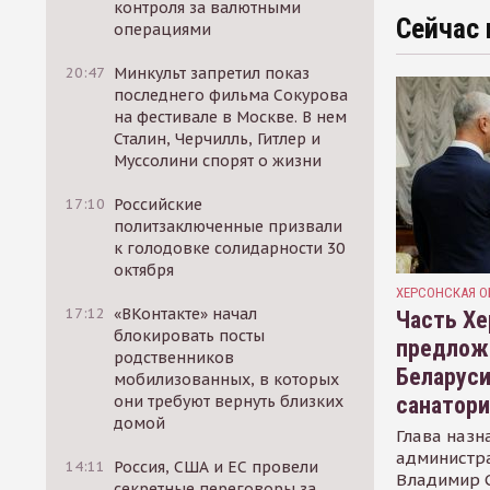
контроля за валютными
Сейчас 
операциями
20:47
Минкульт запретил показ
последнего фильма Сокурова
на фестивале в Москве. В нем
Сталин, Черчилль, Гитлер и
Муссолини спорят о жизни
17:10
Российские
политзаключенные призвали
к голодовке солидарности 30
октября
ХЕРСОНСКАЯ О
17:12
«ВКонтакте» начал
Часть Хе
блокировать посты
предлож
родственников
Беларуси
мобилизованных, в которых
санатор
они требуют вернуть близких
домой
Глава назн
администр
14:11
Россия, США и ЕС провели
Владимир С
секретные переговоры за