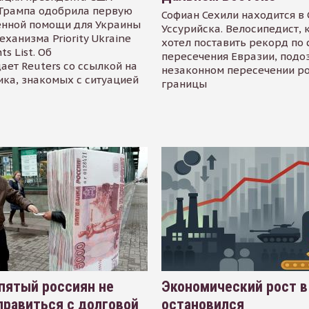
Трампа одобрила первую
Софиан Сехили находится в
енной помощи для Украины
Уссурийска. Велосипедист,
еханизма Priority Ukraine
хотел поставить рекорд по 
s List. Об
пересечения Евразии, подо
ает Reuters со ссылкой на
незаконном пересечении р
ика, знакомых с ситуацией
границы
пятый россиян не
Экономический рост в
равиться с долговой
остановился