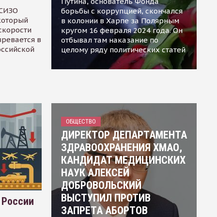
Путина, основатель Фонда
 СИЗО
борьбы с коррупцией, скончался
 который
в колонии в Харпе за Полярным
скорости
кругом 16 февраля 2024 года. Он
зревается в
отбывал там наказание по
оссийской
целому ряду политических статей
ОБЩЕСТВО
ДИРЕКТОР ДЕПАРТАМЕНТА
ЗДРАВООХРАНЕНИЯ ХМАО,
КАНДИДАТ МЕДИЦИНСКИХ
НАУК АЛЕКСЕЙ
ДОБРОВОЛЬСКИЙ
ВЫСТУПИЛ ПРОТИВ
 России
ЗАПРЕТА АБОРТОВ