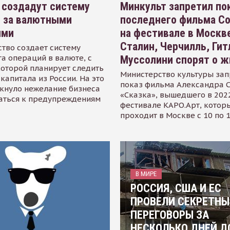
 создадут систему
Минкульт запретил по
я за валютными
последнего фильма С
ями
на фестивале в Москве
Сталин, Черчилль, Гит
тво создает систему
а операций в валюте, с
Муссолини спорят о ж
оторой планирует следить
Министерство культуры зап
капитала из России. На это
показ фильма Александра 
кнуло нежелание бизнеса
«Сказка», вышедшего в 2022
аться к предупреждениям
фестивале КАРО.Арт, котор
проходит в Москве с 10 по 
В МИРЕ
РОССИЯ, США И ЕС
ПРОВЕЛИ СЕКРЕТНЫ
ПЕРЕГОВОРЫ ЗА
НЕСКОЛЬКО ДНЕЙ Д