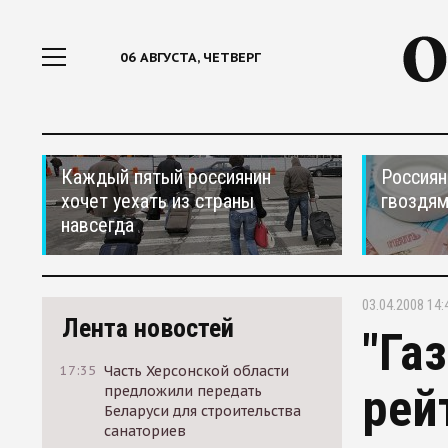
06 АВГУСТА, ЧЕТВЕРГ
Каждый пятый россиянин
Россиян
хочет уехать из страны
гвоздям
навсегда
03.04.2008 14:
Лента новостей
"Га
17:35
Часть Херсонской области
рей
предложили передать
Беларуси для строительства
санаториев