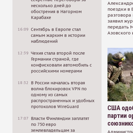
Александр
несколько дней до
поездки в 
обострения в Нагорном
разговора 
Карабахе
заявил жур
передать М
16:09
Сентябрь в Европе стал
Азовского 
самым жарким в истории
наблюдений
12:39
Чехия стала второй после
Германии страной, где
конфисковали автомобиль с
российскими номерами
18:32
В России началась вторая
волна блокировок VPN по
одному из самых
распространенных и удобных
протоколов WireGuard
США одоб
партии о
17:07
Власти Финляндии заплатят
союзник
по 750 евро
землевладельцам за
Администр