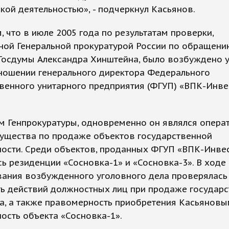
кой деятельностью», - подчеркнул Касьянов.
 что в июле 2005 года по результатам проверки,
ной Генеральной прокуратурой России по обращени
 Госдумы Александра Хинштейна, было возбуждено 
тношении генерального директора Федерального
венного унитарного предприятия (ФГУП) «ВПК-Инве
м Генпрокуратуры, одновременно он являлся опера
ущества по продаже объектов государственной
ости. Среди объектов, проданных ФГУП «ВПК-Инвес
ь резиденции «Сосновка-1» и «Сосновка-3». В ходе
вания возбужденного уголовного дела проверялась
ь действий должностных лиц при продаже государ
а, а также правомерность приобретения Касьяновы
ость объекта «Сосновка-1».