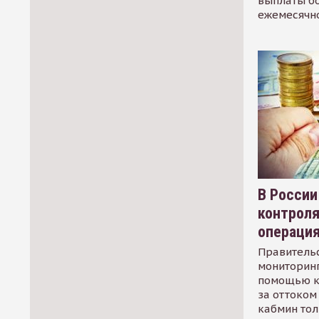
выплаты б
ежемесячн
В России
контрол
операци
Правительс
мониторинг
помощью к
за оттоком 
кабмин тол