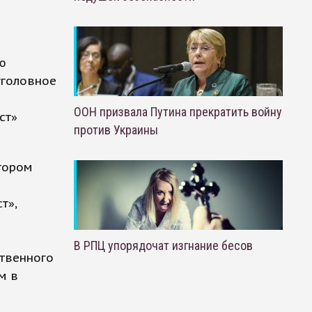
ю
уголовное
ООН призвала Путина прекратить войну
ст»
против Украины
тором
т»,
В РПЦ упорядочат изгнание бесов
ственного
м в