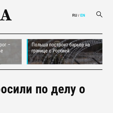
RU
/
EN
рог –
Польша построит барьер на
ье
границе с Россией
осили по делу о