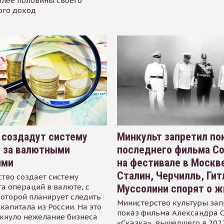
олее половины своего
ого доход
 создадут систему
Минкульт запретил по
я за валютными
последнего фильма С
ями
на фестивале в Москве
Сталин, Черчилль, Гит
тво создает систему
а операций в валюте, с
Муссолини спорят о ж
оторой планирует следить
Министерство культуры зап
капитала из России. На это
показ фильма Александра 
кнуло нежелание бизнеса
«Сказка», вышедшего в 2022