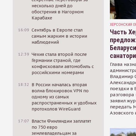
несколько дней до
обострения в Нагорном
Карабахе
ХЕРСОНСКАЯ О
16:09
Сентябрь в Европе стал
Часть Хе
самым жарким в истории
предлож
наблюдений
Беларуси
12:39
Чехия стала второй после
санатор
Германии страной, где
Глава назн
конфисковали автомобиль с
администр
российскими номерами
Владимир С
Александр
18:32
В России началась вторая
поездки в 
волна блокировок VPN по
разговора 
одному из самых
заявил жур
распространенных и удобных
передать М
протоколов WireGuard
Азовского 
17:07
Власти Финляндии заплатят
по 750 евро
землевладельцам за