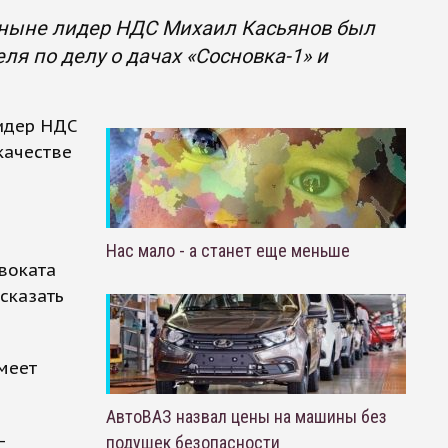
а ныне лидер НДС Михаил Касьянов был
я по делу о дачах «Сосновка-1» и
лидер НДС
качестве
Нас мало - а станет еще меньше
двоката
сказать
имеет
АвтоВАЗ назвал цены на машины без
-
подушек безопасности