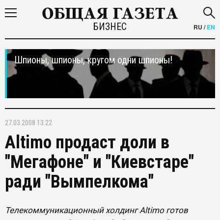
БИЗНЕС
RU
/
EN
Шпионы, шпионы, кругом одни шпионы!
27.03.2008 13:22
Altimo продаст доли в
"Мегафоне" и "Киевстаре"
ради "Вымпелкома"
Телекоммуникационный холдинг Altimo готов