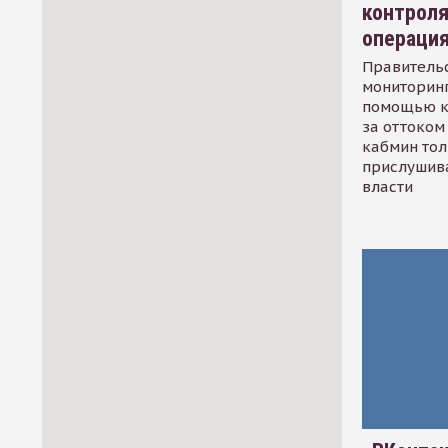
контрол
операци
Правительс
мониторинг
помощью к
за оттоком 
кабмин тол
прислушив
власти