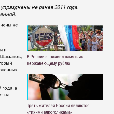
упразднены не ранее 2011 года.
енной.
днены не
и и
 Шаманов,
В России заржавел памятник
торый
нержавеющему рублю
руженных
 года, а
т на
Треть жителей России являются
«тихими алкоголиками»