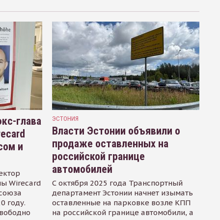
кс-глава
ЭСТОНИЯ
Власти Эстонии объявили о
recard
продаже оставленных на
сом и
российской границе
автомобилей
ектор
ы Wirecard
С октября 2025 года Транспортный
осоюза
департамент Эстонии начнет изымать
0 году.
оставленные на парковке возле КПП
свободно
на российской границе автомобили, а