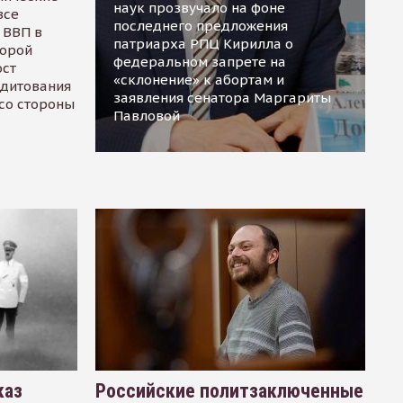
наук прозвучало на фоне
все
последнего предложения
 ВВП в
патриарха РПЦ Кирилла о
торой
федеральном запрете на
ост
«склонение» к абортам и
едитования
заявления сенатора Маргариты
 со стороны
Павловой
каз
Российские политзаключенные