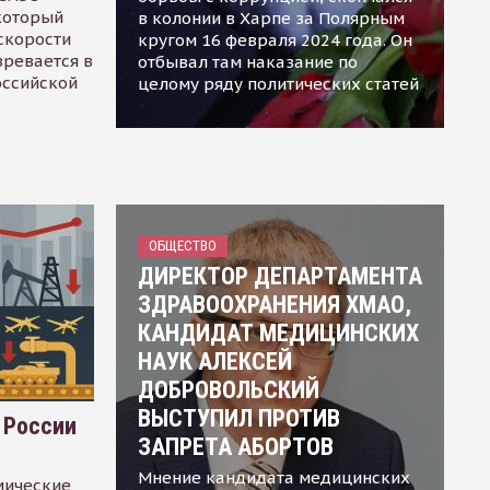
 который
в колонии в Харпе за Полярным
скорости
кругом 16 февраля 2024 года. Он
зревается в
отбывал там наказание по
оссийской
целому ряду политических статей
ОБЩЕСТВО
ДИРЕКТОР ДЕПАРТАМЕНТА
ЗДРАВООХРАНЕНИЯ ХМАО,
КАНДИДАТ МЕДИЦИНСКИХ
НАУК АЛЕКСЕЙ
ДОБРОВОЛЬСКИЙ
ВЫСТУПИЛ ПРОТИВ
 России
ЗАПРЕТА АБОРТОВ
Мнение кандидата медицинских
мические