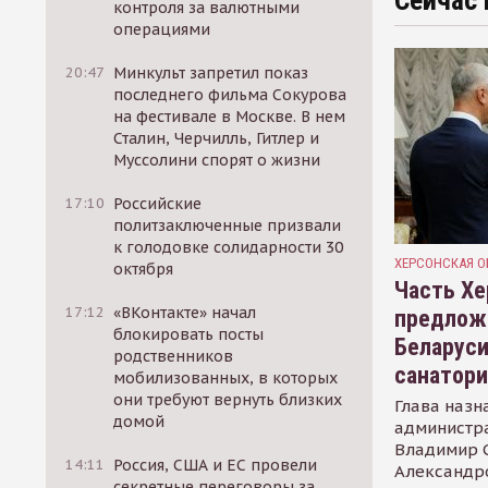
Сейчас 
контроля за валютными
операциями
20:47
Минкульт запретил показ
последнего фильма Сокурова
на фестивале в Москве. В нем
Сталин, Черчилль, Гитлер и
Муссолини спорят о жизни
17:10
Российские
политзаключенные призвали
к голодовке солидарности 30
ХЕРСОНСКАЯ О
октября
Часть Хе
17:12
«ВКонтакте» начал
предлож
блокировать посты
Беларуси
родственников
санатор
мобилизованных, в которых
они требуют вернуть близких
Глава назн
домой
администр
Владимир С
14:11
Россия, США и ЕС провели
Александр
секретные переговоры за