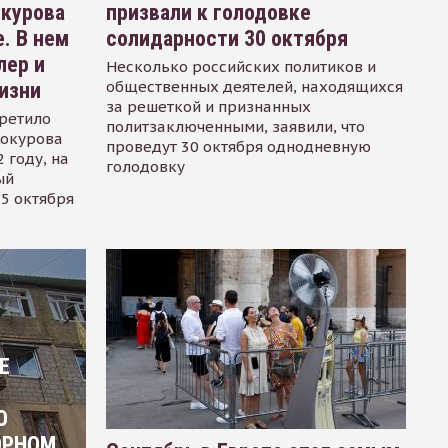
окурова
призвали к голодовке
. В нем
солидарности 30 октября
лер и
Несколько российских политиков и
общественных деятелей, находящихся
изни
за решеткой и признанных
ретило
политзаключенными, заявили, что
Сокурова
проведут 30 октября однодневную
 году, на
голодовку
ый
15 октября
Е
О
ОРНОМ