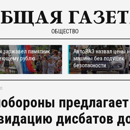
ОБЩЕСТВО
и заржавел памятник
АвтоВАЗ назвал цены н
еющему рублю
машины без подушек
безопасности
31
обороны предлагает
видацию дисбатов до