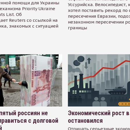
енной помощи для Украины
Уссурийска. Велосипедист,
еханизма Priority Ukraine
хотел поставить рекорд по 
s List. Об
пересечения Евразии, подо
ает Reuters со ссылкой на
незаконном пересечении р
ика, знакомых с ситуацией
границы
пятый россиян не
Экономический рост в
равиться с долговой
остановился
й
Отрицать серьезные эконо