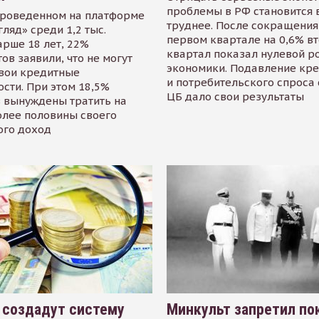
проблемы в РФ становится 
проведенном на платформе
труднее. После сокращения
гляд» среди 1,2 тыс.
первом квартале на 0,6% в
арше 18 лет, 22%
квартал показал нулевой р
ов заявили, что не могут
экономики. Подавление кр
свои кредитные
и потребительского спроса
сти. При этом 18,5%
ЦБ дало свои результаты
 вынуждены тратить на
олее половины своего
ого доход
 создадут систему
Минкульт запретил по