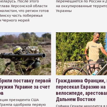
Беларусь. После этого
перемещается по России и 
глава Херсонской области
на оккупированные террит
налистам, что регион готов
Украины
инску часть побережья
и Черного морей
рили поставку первой
Гражданина Франции,
ружия Украине за счет
пересекал Евразию на
ов
велосипеде, арестова
Дальнем Востоке
ация президента США
Трампа одобрила первую
Софиан Сехили находится в