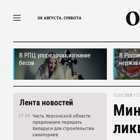
08 АВГУСТА, СУББОТА
В РПЦ упорядочат изгнание
В Росси
бесов
нержав
13.03.2008 17:
Лента новостей
Мин
17:35
Часть Херсонской области
лик
предложили передать
Беларуси для строительства
санаториев