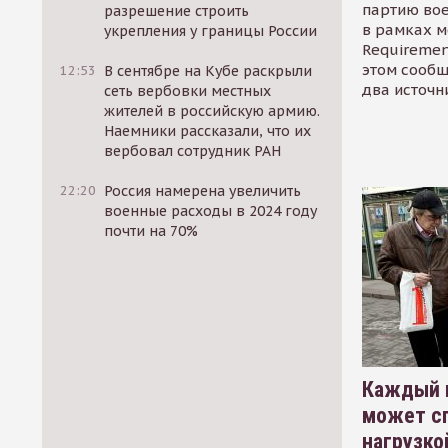
партию во
разрешение строить
в рамках м
укрепления у границы России
Requirement
этом сообщ
12:53
В сентябре на Кубе раскрыли
два источн
сеть вербовки местных
жителей в российскую армию.
Наемники рассказали, что их
вербовал сотрудник РАН
22:20
Россия намерена увеличить
военные расходы в 2024 году
почти на 70%
Каждый 
может сп
нагрузко