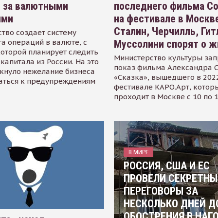
я за валютными
последнего фильма С
ями
на фестивале в Москве
Сталин, Черчилль, Гит
тво создает систему
а операций в валюте, с
Муссолини спорят о ж
оторой планирует следить
Министерство культуры зап
капитала из России. На это
показ фильма Александра 
кнуло нежелание бизнеса
«Сказка», вышедшего в 2022
аться к предупреждениям
фестивале КАРО.Арт, котор
проходит в Москве с 10 по 
В МИРЕ
РОССИЯ, США И ЕС
ПРОВЕЛИ СЕКРЕТНЫ
ПЕРЕГОВОРЫ ЗА
НЕСКОЛЬКО ДНЕЙ Д
ОБОСТРЕНИЯ В НАГ