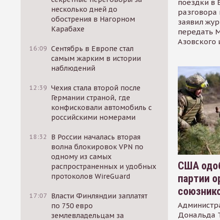
поездки в 
несколько дней до
разговора 
обострения в Нагорном
заявил жур
Карабахе
передать М
Азовского 
16:09
Сентябрь в Европе стал
самым жарким в истории
наблюдений
12:39
Чехия стала второй после
Германии страной, где
конфисковали автомобиль с
российскими номерами
18:32
В России началась вторая
волна блокировок VPN по
одному из самых
США одоб
распространенных и удобных
протоколов WireGuard
партии о
союзник
17:07
Власти Финляндии заплатят
Администр
по 750 евро
Дональда 
землевладельцам за