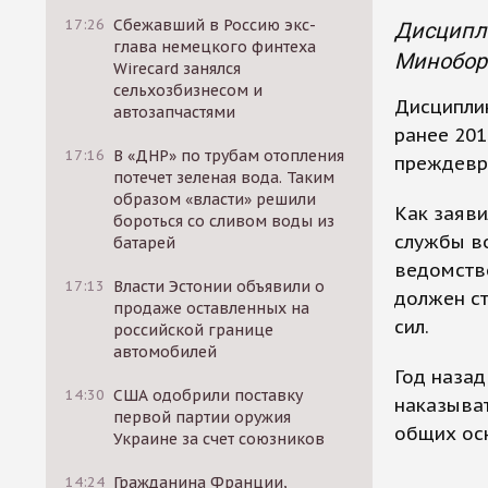
17:26
Сбежавший в Россию экс-
Дисципли
глава немецкого финтеха
Минобор
Wirecard занялся
сельхозбизнесом и
Дисципли
автозапчастями
ранее 201
17:16
В «ДНР» по трубам отопления
преждевр
потечет зеленая вода. Таким
образом «власти» решили
Как заяви
бороться со сливом воды из
службы в
батарей
ведомство
17:13
Власти Эстонии объявили о
должен с
продаже оставленных на
сил.
российской границе
автомобилей
Год назад
14:30
США одобрили поставку
наказыват
первой партии оружия
общих ос
Украине за счет союзников
14:24
Гражданина Франции,