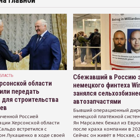
на главной
БЛАСТЬ
Сбежавший в Россию э
рсонской области
немецкого финтеха Wi
или передать
занялся сельхозбизне
 для строительства
автозапчастями
иев
Бывший операционный дир
аченной Россией
немецкой платёжной систем
ации Херсонской области
Ян Марсалек бежал из Евр
альдо встретился с
после краха компании в 202
ом Лукашенко в ходе своей
Сейчас он живёт в Москве, 