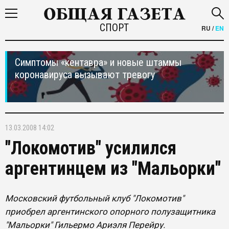
СПОРТ
RU
/
EN
Симптомы «кентавра» и новые штаммы
коронавируса вызывают тревогу
13.03.2008 14:02
"Локомотив" усилился
аргентинцем из "Мальорки"
Московский футбольный клуб "Локомотив"
приобрел аргентинского опорного полузащитника
"Мальорки" Гильермо Ариэля Перейру.