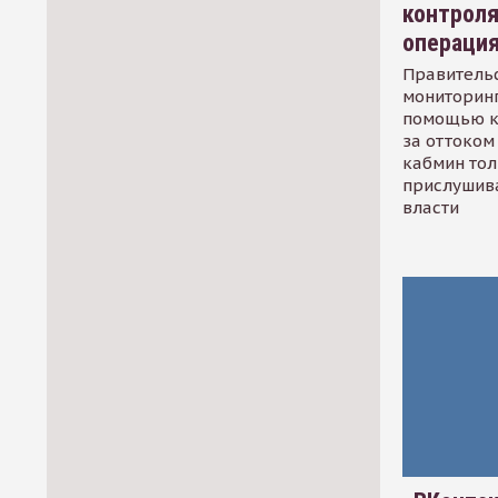
контрол
операци
Правительс
мониторинг
помощью к
за оттоком 
кабмин тол
прислушив
власти