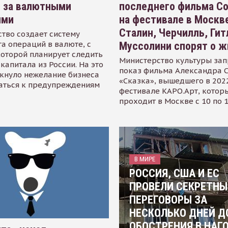
я за валютными
последнего фильма С
ями
на фестивале в Москве
Сталин, Черчилль, Гит
тво создает систему
а операций в валюте, с
Муссолини спорят о ж
оторой планирует следить
Министерство культуры зап
капитала из России. На это
показ фильма Александра 
кнуло нежелание бизнеса
«Сказка», вышедшего в 2022
аться к предупреждениям
фестивале КАРО.Арт, котор
проходит в Москве с 10 по 
В МИРЕ
РОССИЯ, США И ЕС
ПРОВЕЛИ СЕКРЕТНЫ
ПЕРЕГОВОРЫ ЗА
НЕСКОЛЬКО ДНЕЙ Д
ОБОСТРЕНИЯ В НАГ