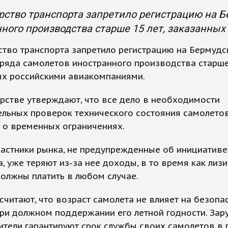
ство транспорта запретило регистрацию на Б
ного производства старше 15 лет, заказанны
тво транспорта запретило регистрацию на Бермудс
ряда самолетов иностранного производства старше 
ых российскими авиакомпаниями.
рстве утверждают, что все дело в необходимости
льных проверок технического состояния самолетов
 о временных ограничениях.
астники рынка, не предупрежденные об инициативе
, уже теряют из-за нее доходы, в то время как лиз
олжны платить в любом случае.
считают, что возраст самолета не влияет на безопа
при должном поддержании его летной годности. За
тели гарантируют срок службы своих самолетов в 