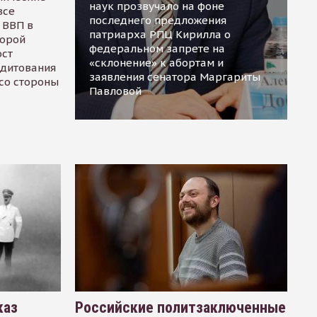
наук прозвучало на фоне
все
последнего предложения
 ВВП в
патриарха РПЦ Кирилла о
торой
федеральном запрете на
ост
«склонение» к абортам и
едитования
заявления сенатора Маргариты
 со стороны
Павловой
каз
Российские политзаключенные