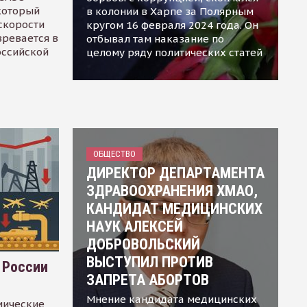
 который
в колонии в Харпе за Полярным
скорости
кругом 16 февраля 2024 года. Он
зревается в
отбывал там наказание по
оссийской
целому ряду политических статей
ОБЩЕСТВО
ДИРЕКТОР ДЕПАРТАМЕНТА
ЗДРАВООХРАНЕНИЯ ХМАО,
КАНДИДАТ МЕДИЦИНСКИХ
НАУК АЛЕКСЕЙ
ДОБРОВОЛЬСКИЙ
ВЫСТУПИЛ ПРОТИВ
 России
ЗАПРЕТА АБОРТОВ
Мнение кандидата медицинских
мические