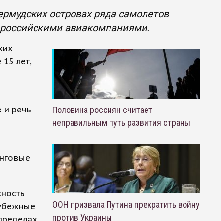
ермудских островах ряда самолетов
х российскими авиакомпаниями.
ких
15 лет,
 и речь
Половина россиян считает
неправильным путь развития страны
инговые
сность
ООН призвала Путина прекратить войну
рубежные
против Украины
пределах