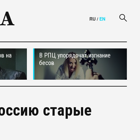
RU
/
EN
в на
В РПЦ упорядочат изгнание
бесов
Россию старые