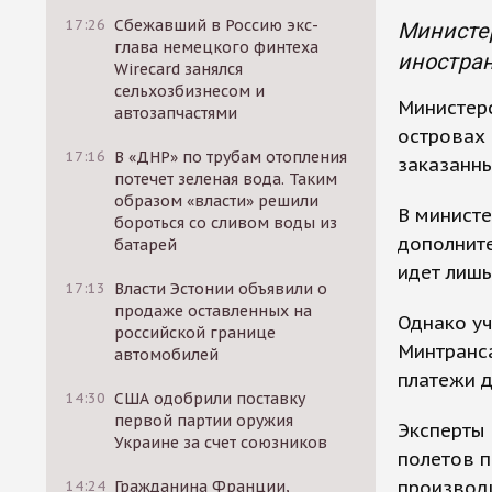
17:26
Сбежавший в Россию экс-
Министер
глава немецкого финтеха
иностран
Wirecard занялся
сельхозбизнесом и
Министерс
автозапчастями
островах 
17:16
В «ДНР» по трубам отопления
заказанн
потечет зеленая вода. Таким
образом «власти» решили
В министе
бороться со сливом воды из
дополните
батарей
идет лишь
17:13
Власти Эстонии объявили о
продаже оставленных на
Однако уч
российской границе
Минтранса
автомобилей
платежи д
14:30
США одобрили поставку
первой партии оружия
Эксперты 
Украине за счет союзников
полетов 
производи
14:24
Гражданина Франции,