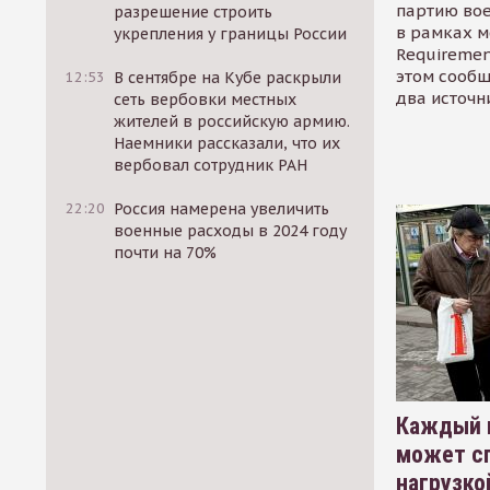
партию во
разрешение строить
в рамках м
укрепления у границы России
Requirement
этом сообщ
12:53
В сентябре на Кубе раскрыли
два источн
сеть вербовки местных
жителей в российскую армию.
Наемники рассказали, что их
вербовал сотрудник РАН
22:20
Россия намерена увеличить
военные расходы в 2024 году
почти на 70%
Каждый 
может сп
нагрузко