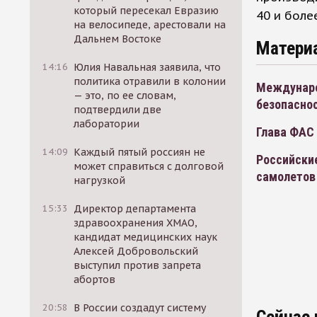
который пересекал Евразию
40 и боле
на велосипеде, арестовали на
Дальнем Востоке
Матери
14:16
Юлия Навальная заявила, что
политика отравили в колонии
Междунаро
— это, по ее словам,
безопаснос
подтвердили две
лаборатории
Глава ФАС
14:09
Каждый пятый россиян не
Российски
может справиться с долговой
самолетов
нагрузкой
15:33
Директор департамента
здравоохранения ХМАО,
кандидат медицинских наук
Алексей Добровольский
выступил против запрета
абортов
20:58
В России создадут систему