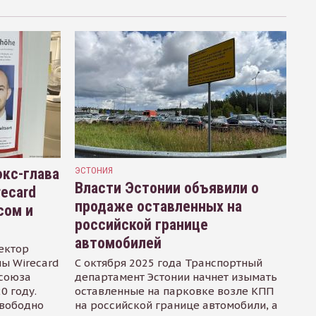
кс-глава
ЭСТОНИЯ
Власти Эстонии объявили о
recard
продаже оставленных на
сом и
российской границе
автомобилей
ектор
ы Wirecard
С октября 2025 года Транспортный
осоюза
департамент Эстонии начнет изымать
0 году.
оставленные на парковке возле КПП
свободно
на российской границе автомобили, а