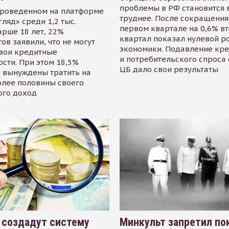
проблемы в РФ становится 
проведенном на платформе
труднее. После сокращения
гляд» среди 1,2 тыс.
первом квартале на 0,6% в
арше 18 лет, 22%
квартал показал нулевой р
ов заявили, что не могут
экономики. Подавление кр
свои кредитные
и потребительского спроса
сти. При этом 18,5%
ЦБ дало свои результаты
 вынуждены тратить на
олее половины своего
ого доход
 создадут систему
Минкульт запретил по