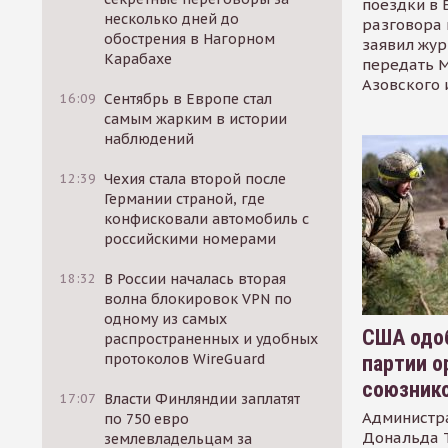
поездки в 
несколько дней до
разговора 
обострения в Нагорном
заявил жур
Карабахе
передать М
Азовского 
16:09
Сентябрь в Европе стал
самым жарким в истории
наблюдений
12:39
Чехия стала второй после
Германии страной, где
конфисковали автомобиль с
российскими номерами
18:32
В России началась вторая
волна блокировок VPN по
одному из самых
США одоб
распространенных и удобных
протоколов WireGuard
партии о
союзник
17:07
Власти Финляндии заплатят
Администр
по 750 евро
Дональда 
землевладельцам за