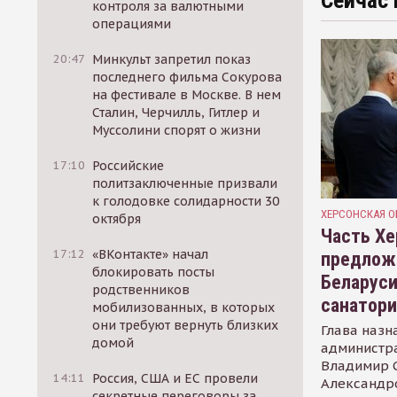
Сейчас 
контроля за валютными
операциями
20:47
Минкульт запретил показ
последнего фильма Сокурова
на фестивале в Москве. В нем
Сталин, Черчилль, Гитлер и
Муссолини спорят о жизни
17:10
Российские
политзаключенные призвали
к голодовке солидарности 30
ХЕРСОНСКАЯ О
октября
Часть Хе
17:12
«ВКонтакте» начал
предлож
блокировать посты
Беларуси
родственников
санатор
мобилизованных, в которых
они требуют вернуть близких
Глава назн
домой
администр
Владимир С
14:11
Россия, США и ЕС провели
Александр
секретные переговоры за