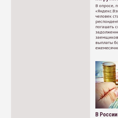
В опросе, 
«Яндекс.Вз
человек ст
респондент
погашать 
задолженно
заемщиков
выплаты б
ежемесячн
В России