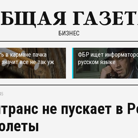
БИЗНЕС
ть в кармане пачка
ФБР ищет информаторо
, значит все не так уж
русском языке
45
транс не пускает в 
олеты