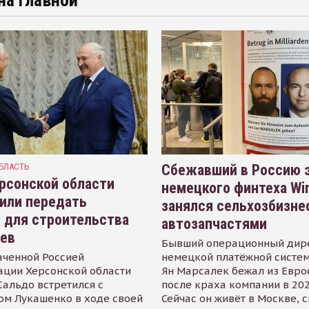
на главной
БЛАСТЬ
Сбежавший в Россию э
рсонской области
немецкого финтеха Wi
или передать
занялся сельхозбизне
 для строительства
автозапчастями
иев
Бывший операционный дир
аченной Россией
немецкой платёжной систем
ации Херсонской области
Ян Марсалек бежал из Евр
альдо встретился с
после краха компании в 202
ом Лукашенко в ходе своей
Сейчас он живёт в Москве, 