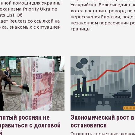
енной помощи для Украины
Уссурийска. Велосипедист,
еханизма Priority Ukraine
хотел поставить рекорд по 
s List. Об
пересечения Евразии, подо
ает Reuters со ссылкой на
незаконном пересечении р
ика, знакомых с ситуацией
границы
пятый россиян не
Экономический рост в
равиться с долговой
остановился
й
Отрицать серьезные эконо