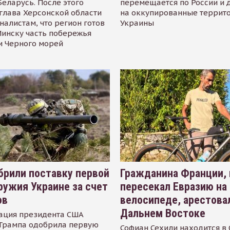
Беларусь. После этого
перемещается по России и 
глава Херсонской области
на оккупированные террит
налистам, что регион готов
Украины
инску часть побережья
и Черного морей
рили поставку первой
Гражданина Франции,
ружия Украине за счет
пересекал Евразию на
ов
велосипеде, арестова
Дальнем Востоке
ация президента США
Трампа одобрила первую
Софиан Сехили находится в