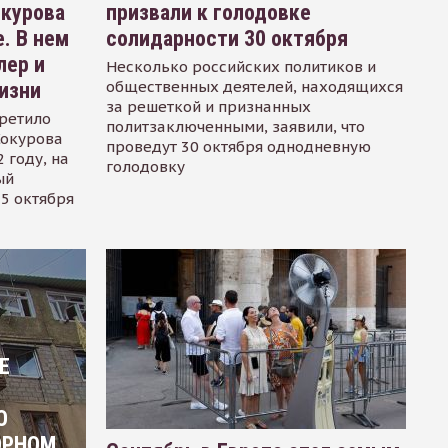
окурова
призвали к голодовке
. В нем
солидарности 30 октября
лер и
Несколько российских политиков и
общественных деятелей, находящихся
изни
за решеткой и признанных
ретило
политзаключенными, заявили, что
Сокурова
проведут 30 октября однодневную
 году, на
голодовку
ый
15 октября
Е
О
ОРНОМ