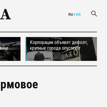
RU
/
EN
и
Корпорации объявят дефолт,
аине
крупные города опустеют
ормовое