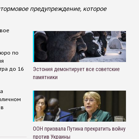
штормовое предупреждение, которое
овое
бюро по
ня
тра до 16
Эстония демонтирует все советские
памятники
ра
толичном
 в
ООН призвала Путина прекратить войну
против Украины