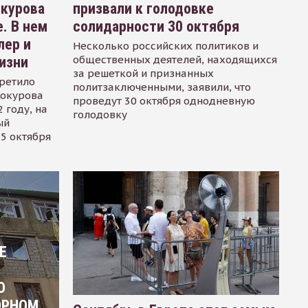
окурова
призвали к голодовке
. В нем
солидарности 30 октября
лер и
Несколько российских политиков и
общественных деятелей, находящихся
изни
за решеткой и признанных
ретило
политзаключенными, заявили, что
Сокурова
проведут 30 октября однодневную
 году, на
голодовку
ый
15 октября
Е
О
ОРНОМ