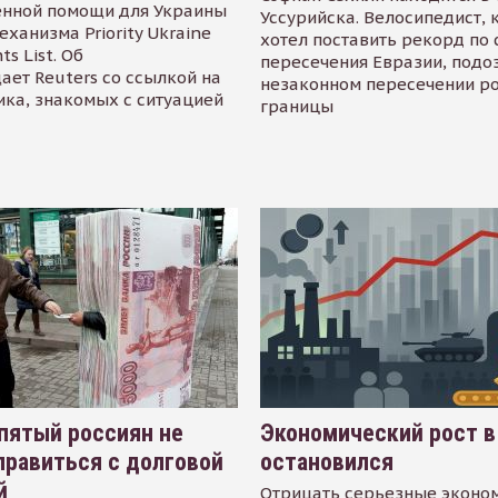
енной помощи для Украины
Уссурийска. Велосипедист,
еханизма Priority Ukraine
хотел поставить рекорд по 
s List. Об
пересечения Евразии, подо
ает Reuters со ссылкой на
незаконном пересечении р
ика, знакомых с ситуацией
границы
пятый россиян не
Экономический рост в
равиться с долговой
остановился
й
Отрицать серьезные эконо