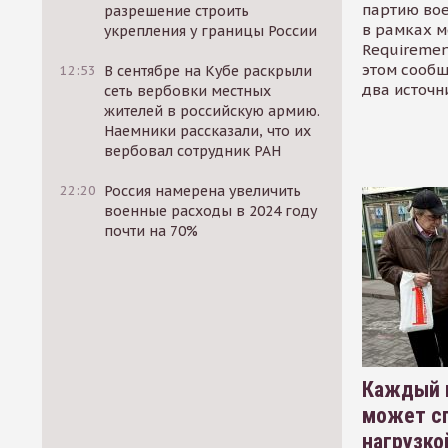
партию во
разрешение строить
в рамках м
укрепления у границы России
Requirement
этом сообщ
12:53
В сентябре на Кубе раскрыли
два источн
сеть вербовки местных
жителей в российскую армию.
Наемники рассказали, что их
вербовал сотрудник РАН
22:20
Россия намерена увеличить
военные расходы в 2024 году
почти на 70%
Каждый 
может сп
нагрузко