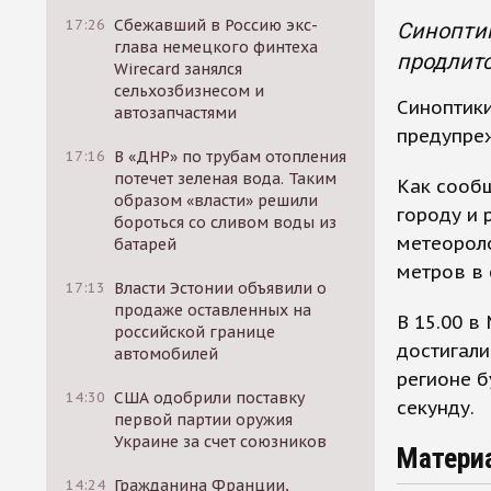
17:26
Сбежавший в Россию экс-
Синоптик
глава немецкого финтеха
продлитс
Wirecard занялся
сельхозбизнесом и
Синоптик
автозапчастями
предупреж
17:16
В «ДНР» по трубам отопления
потечет зеленая вода. Таким
Как сооб
образом «власти» решили
городу и 
бороться со сливом воды из
метеороло
батарей
метров в 
17:13
Власти Эстонии объявили о
продаже оставленных на
В 15.00 в
российской границе
достигали
автомобилей
регионе б
14:30
США одобрили поставку
секунду.
первой партии оружия
Украине за счет союзников
Матери
14:24
Гражданина Франции,