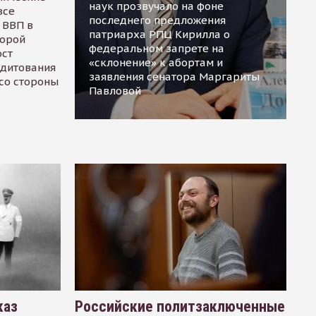
наук прозвучало на фоне
все
последнего предложения
 ВВП в
патриарха РПЦ Кирилла о
торой
федеральном запрете на
ост
«склонение» к абортам и
едитования
заявления сенатора Маргариты
 со стороны
Павловой
каз
Российские политзаключенные