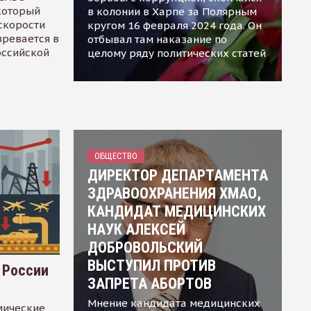
 который
в колонии в Харпе за Полярным
скорости
кругом 16 февраля 2024 года. Он
зревается в
отбывал там наказание по
оссийской
целому ряду политических статей
ОБЩЕСТВО
ДИРЕКТОР ДЕПАРТАМЕНТА
ЗДРАВООХРАНЕНИЯ ХМАО,
КАНДИДАТ МЕДИЦИНСКИХ
НАУК АЛЕКСЕЙ
ДОБРОВОЛЬСКИЙ
ВЫСТУПИЛ ПРОТИВ
 России
ЗАПРЕТА АБОРТОВ
Мнение кандидата медицинских
мические