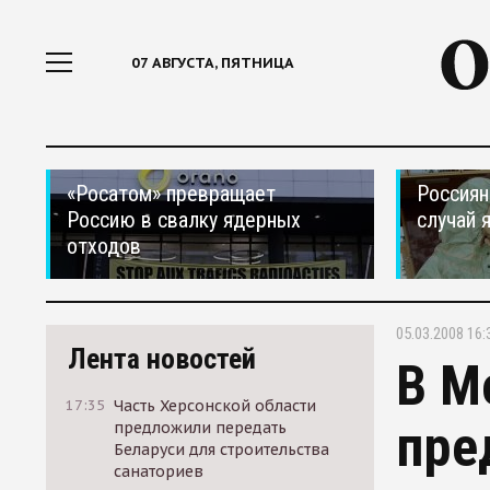
07 АВГУСТА, ПЯТНИЦА
«Росатом» превращает
Россиян
Россию в свалку ядерных
случай 
отходов
05.03.2008 16:
Лента новостей
В М
17:35
Часть Херсонской области
пре
предложили передать
Беларуси для строительства
санаториев