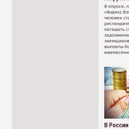
В опросе, 
«Яндекс.Вз
человек ст
респондент
погашать 
задолженно
заемщиков
выплаты б
ежемесячн
В России