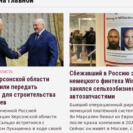
на главной
БЛАСТЬ
Сбежавший в Россию э
рсонской области
немецкого финтеха Wi
или передать
занялся сельхозбизне
 для строительства
автозапчастями
иев
Бывший операционный дир
аченной Россией
немецкой платёжной систем
ации Херсонской области
Ян Марсалек бежал из Евр
альдо встретился с
после краха компании в 202
ом Лукашенко в ходе своей
Сейчас он живёт в Москве, 