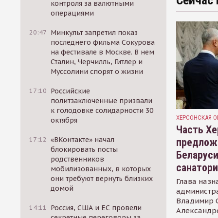
Сейчас 
контроля за валютными
операциями
20:47
Минкульт запретил показ
последнего фильма Сокурова
на фестивале в Москве. В нем
Сталин, Черчилль, Гитлер и
Муссолини спорят о жизни
17:10
Российские
политзаключенные призвали
к голодовке солидарности 30
ХЕРСОНСКАЯ О
октября
Часть Хе
17:12
«ВКонтакте» начал
предлож
блокировать посты
Беларуси
родственников
санатор
мобилизованных, в которых
они требуют вернуть близких
Глава назн
домой
администр
Владимир С
14:11
Россия, США и ЕС провели
Александр
секретные переговоры за