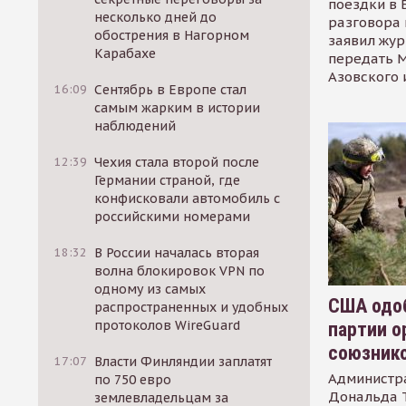
поездки в 
несколько дней до
разговора 
обострения в Нагорном
заявил жур
Карабахе
передать М
Азовского 
16:09
Сентябрь в Европе стал
самым жарким в истории
наблюдений
12:39
Чехия стала второй после
Германии страной, где
конфисковали автомобиль с
российскими номерами
18:32
В России началась вторая
волна блокировок VPN по
одному из самых
США одоб
распространенных и удобных
протоколов WireGuard
партии о
союзник
17:07
Власти Финляндии заплатят
Администр
по 750 евро
Дональда 
землевладельцам за