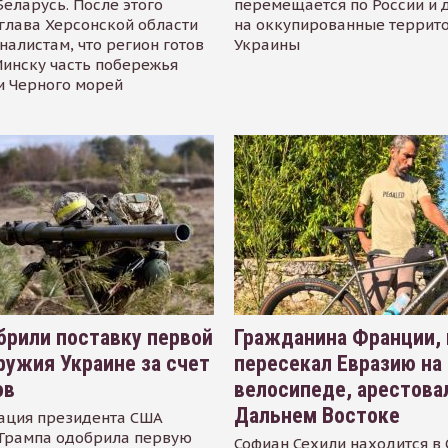
Беларусь. После этого
перемещается по России и 
глава Херсонской области
на оккупированные террит
налистам, что регион готов
Украины
инску часть побережья
и Черного морей
рили поставку первой
Гражданина Франции,
ружия Украине за счет
пересекал Евразию на
ов
велосипеде, арестова
Дальнем Востоке
ация президента США
Трампа одобрила первую
Софиан Сехили находится в