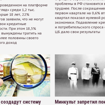
проблемы в РФ становится 
проведенном на платформе
труднее. После сокращения
гляд» среди 1,2 тыс.
первом квартале на 0,6% в
арше 18 лет, 22%
квартал показал нулевой р
ов заявили, что не могут
экономики. Подавление кр
свои кредитные
и потребительского спроса
сти. При этом 18,5%
ЦБ дало свои результаты
 вынуждены тратить на
олее половины своего
ого доход
 создадут систему
Минкульт запретил по