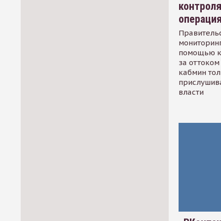
контрол
операци
Правительс
мониторинг
помощью к
за оттоком 
кабмин тол
прислушив
власти