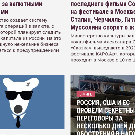
я за валютными
последнего фильма С
ями
на фестивале в Москве
Сталин, Черчилль, Гит
тво создает систему
а операций в валюте, с
Муссолини спорят о ж
оторой планирует следить
Министерство культуры зап
капитала из России. На это
показ фильма Александра 
кнуло нежелание бизнеса
«Сказка», вышедшего в 2022
аться к предупреждениям
фестивале КАРО.Арт, котор
проходит в Москве с 10 по 
В МИРЕ
РОССИЯ, США И ЕС
ПРОВЕЛИ СЕКРЕТНЫ
ПЕРЕГОВОРЫ ЗА
НЕСКОЛЬКО ДНЕЙ Д
ОБОСТРЕНИЯ В НАГ