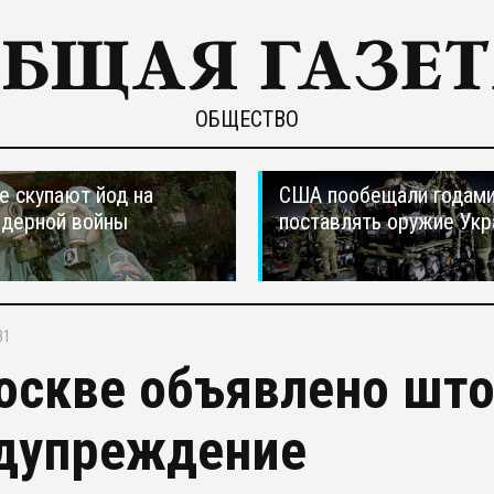
ОБЩЕСТВО
е скупают йод на
США пообещали годам
ядерной войны
поставлять оружие Укр
31
оскве объявлено шт
дупреждение