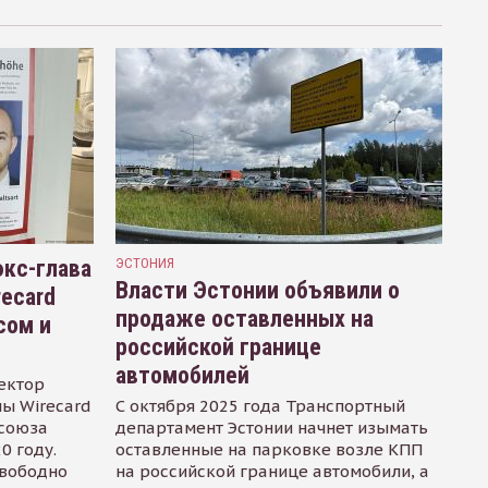
кс-глава
ЭСТОНИЯ
Власти Эстонии объявили о
recard
продаже оставленных на
сом и
российской границе
автомобилей
ектор
ы Wirecard
С октября 2025 года Транспортный
осоюза
департамент Эстонии начнет изымать
0 году.
оставленные на парковке возле КПП
свободно
на российской границе автомобили, а