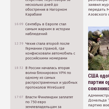
заявил жур
несколько дней до
передать М
обострения в Нагорном
Азовского 
Карабахе
16:09
Сентябрь в Европе стал
самым жарким в истории
наблюдений
12:39
Чехия стала второй после
Германии страной, где
конфисковали автомобиль с
российскими номерами
18:32
В России началась вторая
волна блокировок VPN по
США одоб
одному из самых
партии о
распространенных и удобных
протоколов WireGuard
союзник
Администр
17:07
Власти Финляндии заплатят
Дональда 
по 750 евро
партию во
землевладельцам за