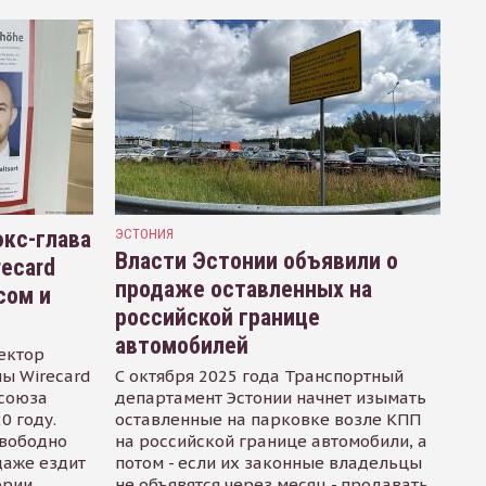
кс-глава
ЭСТОНИЯ
Власти Эстонии объявили о
recard
продаже оставленных на
сом и
российской границе
автомобилей
ектор
ы Wirecard
С октября 2025 года Транспортный
осоюза
департамент Эстонии начнет изымать
0 году.
оставленные на парковке возле КПП
свободно
на российской границе автомобили, а
даже ездит
потом - если их законные владельцы
ории
не объявятся через месяц - продавать.