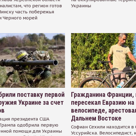
налистам, что регион готов
Украины
инску часть побережья
и Черного морей
рили поставку первой
Гражданина Франции,
ружия Украине за счет
пересекал Евразию на
ов
велосипеде, арестова
Дальнем Востоке
ация президента США
Трампа одобрила первую
Софиан Сехили находится в
енной помощи для Украины
Уссурийска. Велосипедист,