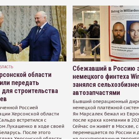
БЛАСТЬ
Сбежавший в Россию э
рсонской области
немецкого финтеха Wi
или передать
занялся сельхозбизне
 для строительства
автозапчастями
иев
Бывший операционный дир
аченной Россией
немецкой платёжной систем
ации Херсонской области
Ян Марсалек бежал из Евр
альдо встретился с
после краха компании в 202
ом Лукашенко в ходе своей
Сейчас он живёт в Москве, 
Беларусь. После этого
перемещается по России и 
глава Херсонской области
на оккупированные террит