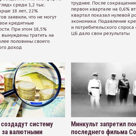
труднее. После сокращения
гляд» среди 1,2 тыс.
первом квартале на 0,6% в
арше 18 лет, 22%
квартал показал нулевой р
ов заявили, что не могут
экономики. Подавление кр
свои кредитные
и потребительского спроса
сти. При этом 18,5%
ЦБ дало свои результаты
 вынуждены тратить на
олее половины своего
ого доход
 создадут систему
Минкульт запретил по
я за валютными
последнего фильма С