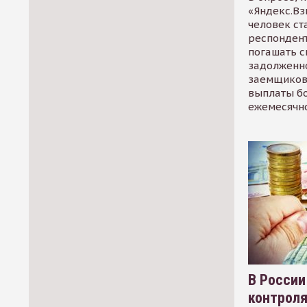
«Яндекс.Вз
человек ст
респондент
погашать 
задолженно
заемщиков
выплаты б
ежемесячн
В России
контрол