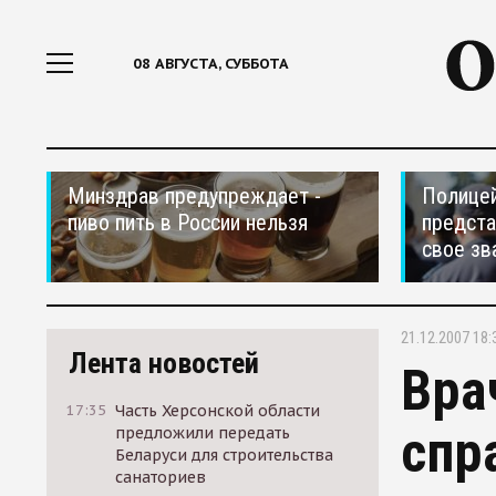
08 АВГУСТА, СУББОТА
Минздрав предупреждает -
Полицей
пиво пить в России нельзя
предста
свое зв
21.12.2007 18:
Лента новостей
Вра
17:35
Часть Херсонской области
спр
предложили передать
Беларуси для строительства
санаториев