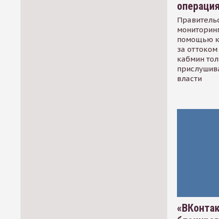
операци
Правительс
мониторинг
помощью к
за оттоком 
кабмин тол
прислушив
власти
«ВКонтак