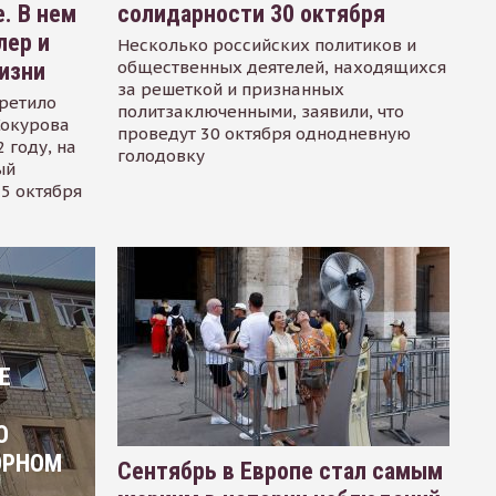
. В нем
солидарности 30 октября
лер и
Несколько российских политиков и
общественных деятелей, находящихся
изни
за решеткой и признанных
ретило
политзаключенными, заявили, что
Сокурова
проведут 30 октября однодневную
 году, на
голодовку
ый
15 октября
Е
О
ОРНОМ
Сентябрь в Европе стал самым