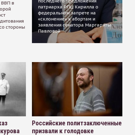
последнего предложения
 ВВП в
патриарха РПЦ Кирилла о
торой
федеральном запрете на
ост
«склонение» к абортам и
едитования
заявления сенатора Маргариты
 со стороны
Павловой
каз
Российские политзаключенные
окурова
призвали к голодовке