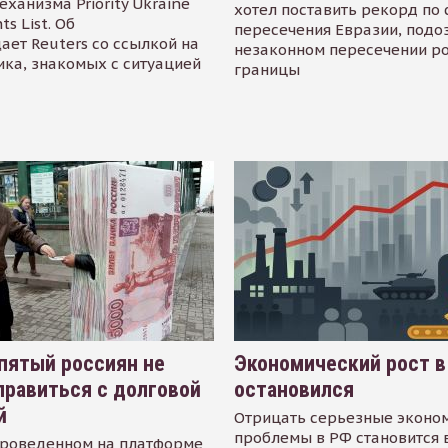
еханизма Priority Ukraine
хотел поставить рекорд по 
s List. Об
пересечения Евразии, подо
ает Reuters со ссылкой на
незаконном пересечении р
ика, знакомых с ситуацией
границы
пятый россиян не
Экономический рост в
равиться с долговой
остановился
й
Отрицать серьезные эконо
проблемы в РФ становится 
проведенном на платформе