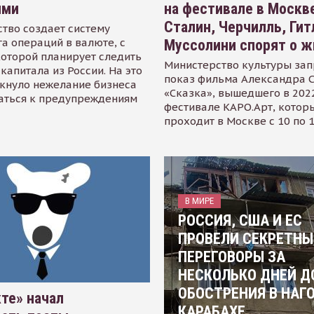
ями
на фестивале в Москве
Сталин, Черчилль, Гит
тво создает систему
а операций в валюте, с
Муссолини спорят о ж
оторой планирует следить
Министерство культуры зап
капитала из России. На это
показ фильма Александра 
кнуло нежелание бизнеса
«Сказка», вышедшего в 2022
аться к предупреждениям
фестивале КАРО.Арт, котор
проходит в Москве с 10 по 
В МИРЕ
РОССИЯ, США И ЕС
ПРОВЕЛИ СЕКРЕТНЫ
ПЕРЕГОВОРЫ ЗА
НЕСКОЛЬКО ДНЕЙ Д
ОБОСТРЕНИЯ В НАГ
те» начал
КАРАБАХЕ