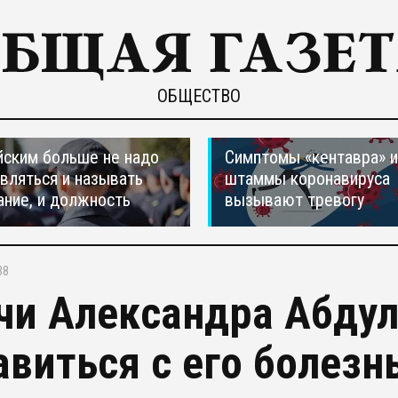
ОБЩЕСТВО
ским больше не надо
Симптомы «кентавра» 
вляться и называть
штаммы коронавируса
ание, и должность
вызывают тревогу
38
чи Александра Абдул
авиться с его болезн