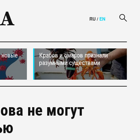
RU
/
EN
и новые
Крабов и омаров признали
разумными существами
ова не могут
ью