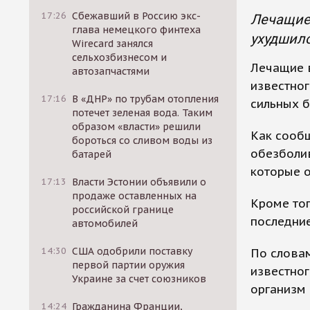
17:26
Сбежавший в Россию экс-
Лечащие 
глава немецкого финтеха
ухудшило
Wirecard занялся
сельхозбизнесом и
Лечащие в
автозапчастями
известног
17:16
В «ДНР» по трубам отопления
сильных б
потечет зеленая вода. Таким
образом «власти» решили
Как сообщ
бороться со сливом воды из
обезболи
батарей
которые о
17:13
Власти Эстонии объявили о
продаже оставленных на
Кроме тог
российской границе
последние
автомобилей
14:30
США одобрили поставку
По словам
первой партии оружия
известног
Украине за счет союзников
организм
14:24
Гражданина Франции,