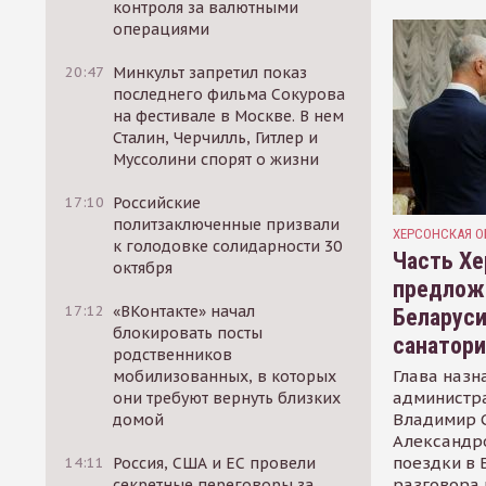
контроля за валютными
операциями
20:47
Минкульт запретил показ
последнего фильма Сокурова
на фестивале в Москве. В нем
Сталин, Черчилль, Гитлер и
Муссолини спорят о жизни
17:10
Российские
политзаключенные призвали
ХЕРСОНСКАЯ О
к голодовке солидарности 30
Часть Хе
октября
предлож
17:12
«ВКонтакте» начал
Беларуси
блокировать посты
санатор
родственников
Глава назн
мобилизованных, в которых
администр
они требуют вернуть близких
Владимир С
домой
Александр
поездки в 
14:11
Россия, США и ЕС провели
разговора 
секретные переговоры за