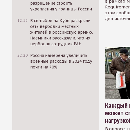
в рамках м
разрешение строить
Requirement
укрепления у границы России
этом сообщ
два источн
12:53
В сентябре на Кубе раскрыли
сеть вербовки местных
жителей в российскую армию.
Наемники рассказали, что их
вербовал сотрудник РАН
22:20
Россия намерена увеличить
военные расходы в 2024 году
почти на 70%
Каждый 
может сп
нагрузко
В опросе, 