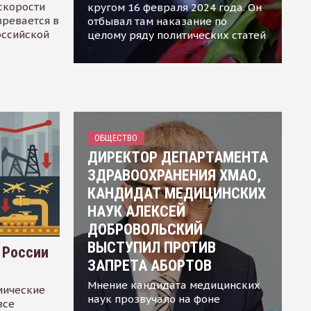
скорости
кругом 16 февраля 2024 года. Он
зревается в
отбывал там наказание по
оссийской
целому ряду политических статей
ОБЩЕСТВО
ДИРЕКТОР ДЕПАРТАМЕНТА
ЗДРАВООХРАНЕНИЯ ХМАО,
КАНДИДАТ МЕДИЦИНСКИХ
НАУК АЛЕКСЕЙ
ДОБРОВОЛЬСКИЙ
ВЫСТУПИЛ ПРОТИВ
 России
ЗАПРЕТА АБОРТОВ
Мнение кандидата медицинских
мические
наук прозвучало на фоне
все