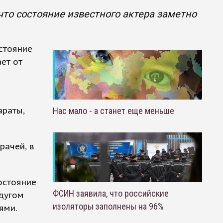
то состояние известного актера заметно
стояние
ет от
раты,
Нас мало - а станет еще меньше
рачей, в
остояние
ФСИН заявила, что российские
едугом
изоляторы заполнены на 96%
ями.