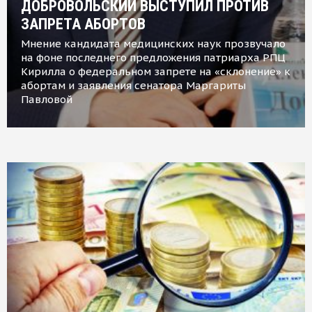
ДОБРОВОЛЬСКИЙ ВЫСТУПИЛ ПРОТИВ
ЗАПРЕТА АБОРТОВ
Мнение кандидата медицинских наук прозвучало
на фоне последнего предложения патриарха РПЦ
Кирилла о федеральном запрете на «склонение» к
абортам и заявления сенатора Маргариты
Павловой