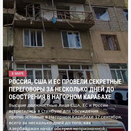
В МИРЕ
РОССИЯ, США И ЕС ПРОВЕЛИ СЕКРЕТНЫЕ
ПЕРЕГОВОРЫ ЗА НЕСКОЛЬКО ДНЕЙ ДО
ОБОСТРЕНИЯ В НАГОРНОМ КАРАБАХЕ
Высшие должностные лица США, ЕС и России
встретились в Стамбуле для обсуждения
противостояния в Нагорном Карабахе 17 сентября,
всего за несколько дней до того, как
Азербайджан начал обстрел непризнанной