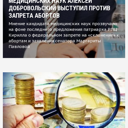
МЕДИЦИНСКИХ НАУК АЛЕКСЕЙ
ДОБРОВОЛЬСКИЙ ВЫСТУПИЛ ПРОТИВ
ЗАПРЕТА АБОРТОВ
Мнение кандидата медицинских наук прозвучало
на фоне последнего предложения патриарха РПЦ
Кирилла о федеральном запрете на «склонение» к
абортам и заявления сенатора Маргариты
Павловой