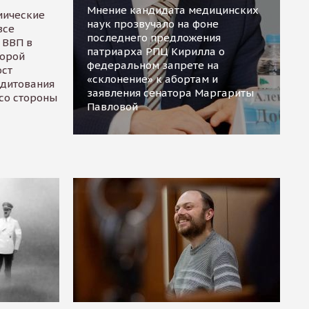
Мнение кандидата медицинских
мические
наук прозвучало на фоне
все
последнего предложения
 ВВП в
патриарха РПЦ Кирилла о
торой
федеральном запрете на
ост
«склонение» к абортам и
едитования
заявления сенатора Маргариты
 со стороны
Павловой