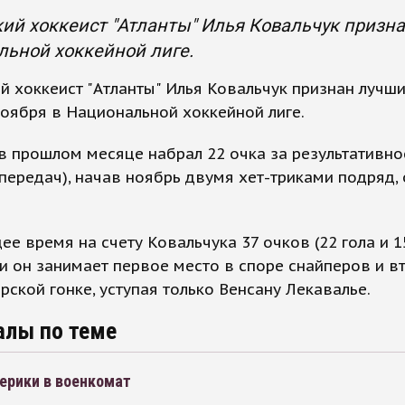
ий хоккеист "Атланты" Илья Ковальчук призн
ьной хоккейной лиге.
й хоккеист "Атланты" Илья Ковальчук признан лучш
оября в Национальной хоккейной лиге.
 прошлом месяце набрал 22 очка за результативнос
 передач), начав ноябрь двумя хет-триками подряд,
ее время на счету Ковальчука 37 очков (22 гола и 1
 и он занимает первое место в споре снайперов и в
ской гонке, уступая только Венсану Лекавалье.
алы по теме
ерики в военкомат