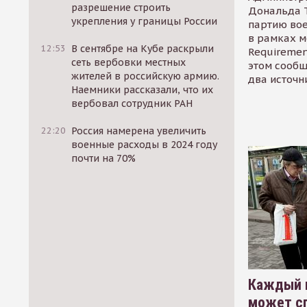
разрешение строить
Дональда 
укрепления у границы России
партию во
в рамках м
12:53
В сентябре на Кубе раскрыли
Requirement
сеть вербовки местных
этом сообщ
жителей в российскую армию.
два источн
Наемники рассказали, что их
вербовал сотрудник РАН
22:20
Россия намерена увеличить
военные расходы в 2024 году
почти на 70%
Каждый 
может сп