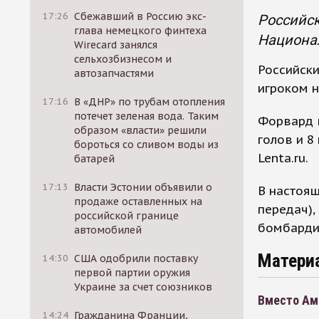
17:26
Сбежавший в Россию экс-
Российск
глава немецкого финтеха
Национал
Wirecard занялся
сельхозбизнесом и
Российски
автозапчастями
игроком н
17:16
В «ДНР» по трубам отопления
потечет зеленая вода. Таким
Форвард в
образом «власти» решили
голов и 8
бороться со сливом воды из
Lenta.ru.
батарей
17:13
Власти Эстонии объявили о
В настоящ
продаже оставленных на
передач),
российской границе
бомбардир
автомобилей
Матери
14:30
США одобрили поставку
первой партии оружия
Украине за счет союзников
Вместо Ам
14:24
Гражданина Франции,