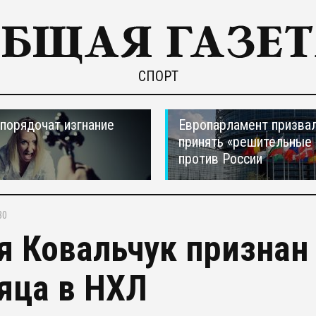
СПОРТ
порядочат изгнание
Европарламент призва
принять «решительные
против России
30
я Ковальчук признан
яца в НХЛ