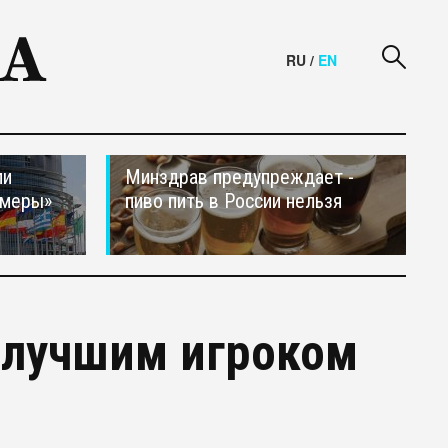
RU
/
EN
ли
Минздрав предупреждает -
 меры»
пиво пить в России нельзя
 лучшим игроком