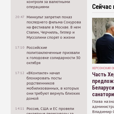
контроля за валютными
Сейчас 
операциями
20:47
Минкульт запретил показ
последнего фильма Сокурова
на фестивале в Москве. В нем
Сталин, Черчилль, Гитлер и
Муссолини спорят о жизни
17:10
Российские
политзаключенные призвали
к голодовке солидарности 30
октября
ХЕРСОНСКАЯ О
17:12
«ВКонтакте» начал
Часть Хе
блокировать посты
предлож
родственников
Беларуси
мобилизованных, в которых
санатор
они требуют вернуть близких
домой
Глава назн
администр
14:11
Россия, США и ЕС провели
Владимир С
секретные переговоры за