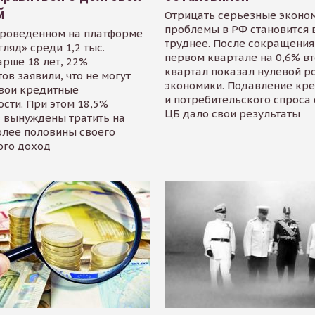
й
Отрицать серьезные эконо
проблемы в РФ становится 
проведенном на платформе
труднее. После сокращения
гляд» среди 1,2 тыс.
первом квартале на 0,6% в
арше 18 лет, 22%
квартал показал нулевой р
ов заявили, что не могут
экономики. Подавление кр
свои кредитные
и потребительского спроса
сти. При этом 18,5%
ЦБ дало свои результаты
 вынуждены тратить на
олее половины своего
ого доход