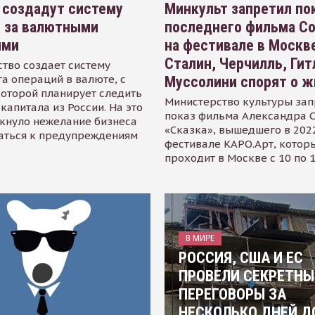
 создадут систему
Минкульт запретил по
я за валютными
последнего фильма С
ями
на фестивале в Москве
Сталин, Черчилль, Гит
тво создает систему
а операций в валюте, с
Муссолини спорят о ж
оторой планирует следить
Министерство культуры зап
капитала из России. На это
показ фильма Александра 
кнуло нежелание бизнеса
«Сказка», вышедшего в 2022
аться к предупреждениям
фестивале КАРО.Арт, котор
проходит в Москве с 10 по 
В МИРЕ
РОССИЯ, США И ЕС
ПРОВЕЛИ СЕКРЕТНЫ
ПЕРЕГОВОРЫ ЗА
НЕСКОЛЬКО ДНЕЙ Д