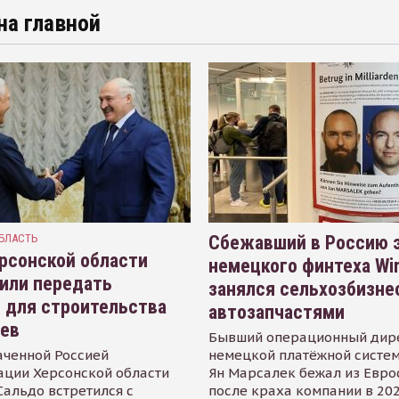
на главной
БЛАСТЬ
Сбежавший в Россию э
рсонской области
немецкого финтеха Wi
или передать
занялся сельхозбизне
 для строительства
автозапчастями
иев
Бывший операционный дир
аченной Россией
немецкой платёжной систем
ации Херсонской области
Ян Марсалек бежал из Евр
альдо встретился с
после краха компании в 202