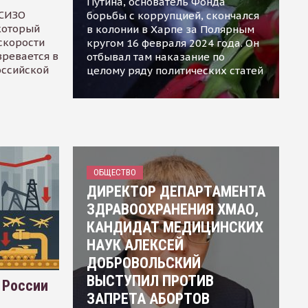
Путина, основатель Фонда
 СИЗО
борьбы с коррупцией, скончался
 который
в колонии в Харпе за Полярным
скорости
кругом 16 февраля 2024 года. Он
зревается в
отбывал там наказание по
оссийской
целому ряду политических статей
ОБЩЕСТВО
ДИРЕКТОР ДЕПАРТАМЕНТА
ЗДРАВООХРАНЕНИЯ ХМАО,
КАНДИДАТ МЕДИЦИНСКИХ
НАУК АЛЕКСЕЙ
ДОБРОВОЛЬСКИЙ
ВЫСТУПИЛ ПРОТИВ
 России
ЗАПРЕТА АБОРТОВ