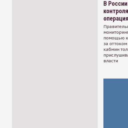
В России
контрол
операци
Правительс
мониторинг
помощью к
за оттоком 
кабмин тол
прислушив
власти