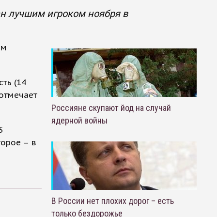
ан лучшим игроком ноября в
им
ть (14
 отмечает
Россияне скупают йод на случай
ядерной войны
5
торое – в
В России нет плохих дорог – есть
только бездорожье