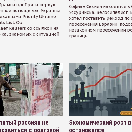
Трампа одобрила первую
Софиан Сехили находится в
енной помощи для Украины
Уссурийска. Велосипедист,
еханизма Priority Ukraine
хотел поставить рекорд по 
s List. Об
пересечения Евразии, подо
ает Reuters со ссылкой на
незаконном пересечении р
ика, знакомых с ситуацией
границы
пятый россиян не
Экономический рост в
равиться с долговой
остановился