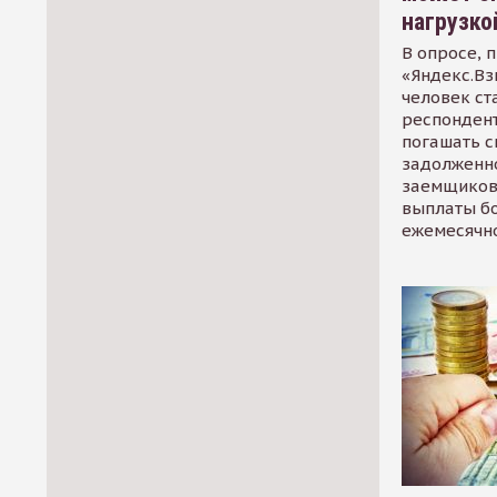
нагрузко
В опросе, 
«Яндекс.Вз
человек ст
респондент
погашать 
задолженно
заемщиков
выплаты б
ежемесячн