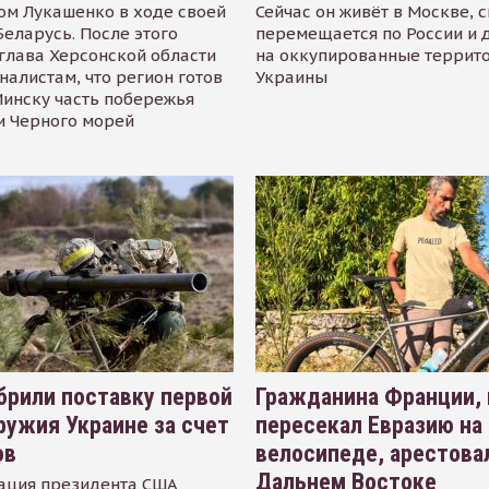
ом Лукашенко в ходе своей
Сейчас он живёт в Москве, 
Беларусь. После этого
перемещается по России и 
глава Херсонской области
на оккупированные террит
налистам, что регион готов
Украины
инску часть побережья
и Черного морей
рили поставку первой
Гражданина Франции,
ружия Украине за счет
пересекал Евразию на
ов
велосипеде, арестова
Дальнем Востоке
ация президента США