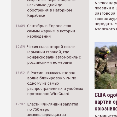
Александр
несколько дней до
поездки в 
обострения в Нагорном
разговора 
Карабахе
заявил жур
передать М
16:09
Сентябрь в Европе стал
Азовского 
самым жарким в истории
наблюдений
12:39
Чехия стала второй после
Германии страной, где
конфисковали автомобиль с
российскими номерами
18:32
В России началась вторая
волна блокировок VPN по
одному из самых
распространенных и удобных
протоколов WireGuard
США одоб
партии о
17:07
Власти Финляндии заплатят
союзник
по 750 евро
землевладельцам за
Администр