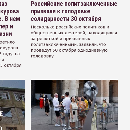
каз
Российские политзаключенные
окурова
призвали к голодовке
. В нем
солидарности 30 октября
лер и
Несколько российских политиков и
общественных деятелей, находящихся
изни
за решеткой и признанных
ретило
политзаключенными, заявили, что
Сокурова
проведут 30 октября однодневную
 году, на
голодовку
ый
15 октября
Е
О