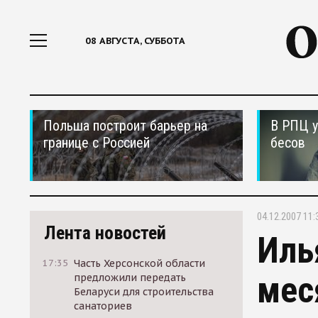
08 АВГУСТА, СУББОТА
Польша построит барьер на
В РПЦ у
границе с Россией
бесов
04.12.2007 11:
Лента новостей
Иль
17:35
Часть Херсонской области
мес
предложили передать
Беларуси для строительства
санаториев