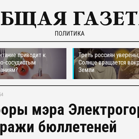
ПОЛИТИКА
итание приводит к
Треть россиян уверены,
но-сосудистым
Солнце вращается вокр
ваниям?
Земли
54
оры мэра Электрогор
кражи бюллетеней