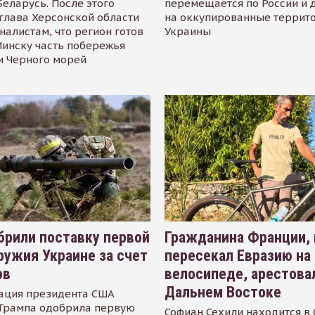
Беларусь. После этого
перемещается по России и 
глава Херсонской области
на оккупированные террит
налистам, что регион готов
Украины
инску часть побережья
и Черного морей
рили поставку первой
Гражданина Франции,
ружия Украине за счет
пересекал Евразию на
ов
велосипеде, арестова
Дальнем Востоке
ация президента США
Трампа одобрила первую
Софиан Сехили находится в