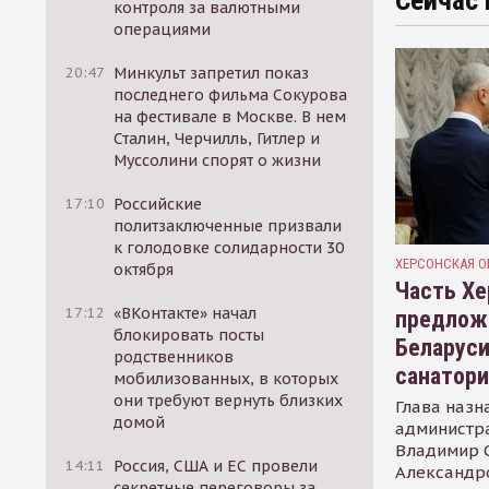
Сейчас 
контроля за валютными
операциями
20:47
Минкульт запретил показ
последнего фильма Сокурова
на фестивале в Москве. В нем
Сталин, Черчилль, Гитлер и
Муссолини спорят о жизни
17:10
Российские
политзаключенные призвали
к голодовке солидарности 30
ХЕРСОНСКАЯ О
октября
Часть Хе
17:12
«ВКонтакте» начал
предлож
блокировать посты
Беларуси
родственников
санатор
мобилизованных, в которых
они требуют вернуть близких
Глава назн
домой
администр
Владимир С
14:11
Россия, США и ЕС провели
Александр
секретные переговоры за