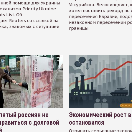
енной помощи для Украины
Уссурийска. Велосипедист,
еханизма Priority Ukraine
хотел поставить рекорд по 
s List. Об
пересечения Евразии, подо
ает Reuters со ссылкой на
незаконном пересечении р
ика, знакомых с ситуацией
границы
пятый россиян не
Экономический рост в
равиться с долговой
остановился
й
Отрицать серьезные эконо