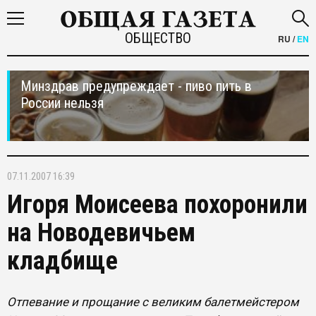
ОБЩЕСТВО
RU
/
EN
Минздрав предупреждает - пиво пить в
России нельзя
07.11.2007 16:39
Игоря Моисеева похоронили
на Новодевичьем
кладбище
Отпевание и прощание с великим балетмейстером