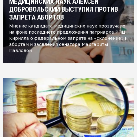
МЕДИЦИНСКИХ НАУК АЛЕКСЕЙ
ДОБРОВОЛЬСКИЙ ВЫСТУПИЛ ПРОТИВ
ЗАПРЕТА АБОРТОВ
Мнение кандидата медицинских наук прозвучало
на фоне последнего предложения патриарха РПЦ
Кирилла о федеральном запрете на «склонение» к
абортам и заявления сенатора Маргариты
Павловой