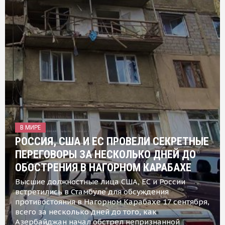
В МИРЕ
РОССИЯ, США И ЕС ПРОВЕЛИ СЕКРЕТНЫЕ
ПЕРЕГОВОРЫ ЗА НЕСКОЛЬКО ДНЕЙ ДО
ОБОСТРЕНИЯ В НАГОРНОМ КАРАБАХЕ
Высшие должностные лица США, ЕС и России
встретились в Стамбуле для обсуждения
противостояния в Нагорном Карабахе 17 сентября,
всего за несколько дней до того, как
Азербайджан начал обстрел непризнанной