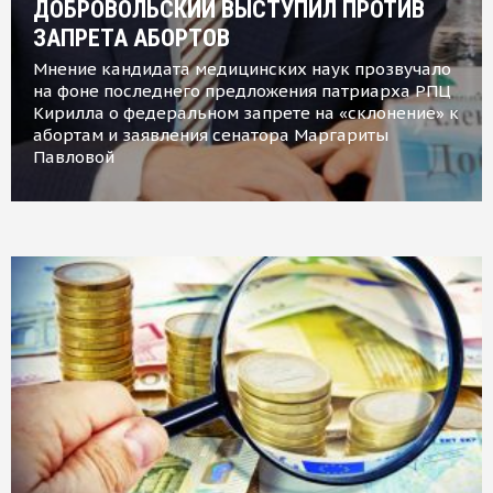
ДОБРОВОЛЬСКИЙ ВЫСТУПИЛ ПРОТИВ
ЗАПРЕТА АБОРТОВ
Мнение кандидата медицинских наук прозвучало
на фоне последнего предложения патриарха РПЦ
Кирилла о федеральном запрете на «склонение» к
абортам и заявления сенатора Маргариты
Павловой