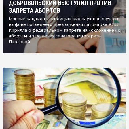
ДОБРОВОЛЬСКИЙ ВЫСТУПИЛ ПРОТИВ
ЗАПРЕТА АБОРТОВ
Мнение кандидата медицинских наук прозвучало
на фоне последнего предложения патриарха РПЦ
Кирилла о федеральном запрете на «склонение» к
абортам и заявления сенатора Маргариты
Павловой