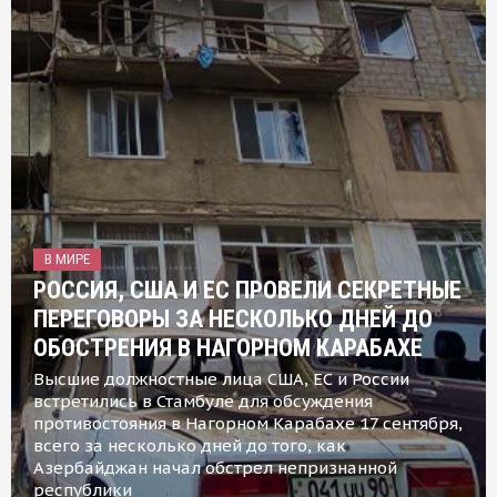
В МИРЕ
РОССИЯ, США И ЕС ПРОВЕЛИ СЕКРЕТНЫЕ
ПЕРЕГОВОРЫ ЗА НЕСКОЛЬКО ДНЕЙ ДО
ОБОСТРЕНИЯ В НАГОРНОМ КАРАБАХЕ
Высшие должностные лица США, ЕС и России
встретились в Стамбуле для обсуждения
противостояния в Нагорном Карабахе 17 сентября,
всего за несколько дней до того, как
Азербайджан начал обстрел непризнанной
республики