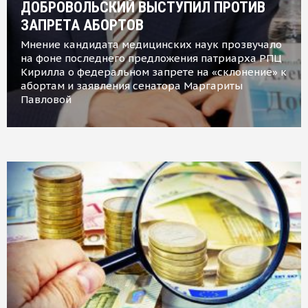
ДОБРОВОЛЬСКИЙ ВЫСТУПИЛ ПРОТИВ
ЗАПРЕТА АБОРТОВ
Мнение кандидата медицинских наук прозвучало
на фоне последнего предложения патриарха РПЦ
Кирилла о федеральном запрете на «склонение» к
абортам и заявления сенатора Маргариты
Павловой