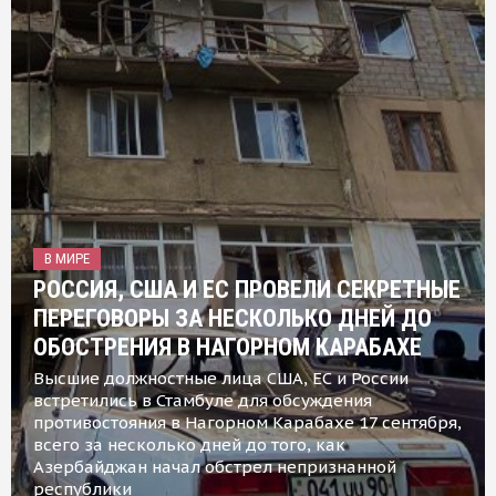
В МИРЕ
РОССИЯ, США И ЕС ПРОВЕЛИ СЕКРЕТНЫЕ
ПЕРЕГОВОРЫ ЗА НЕСКОЛЬКО ДНЕЙ ДО
ОБОСТРЕНИЯ В НАГОРНОМ КАРАБАХЕ
Высшие должностные лица США, ЕС и России
встретились в Стамбуле для обсуждения
противостояния в Нагорном Карабахе 17 сентября,
всего за несколько дней до того, как
Азербайджан начал обстрел непризнанной
республики