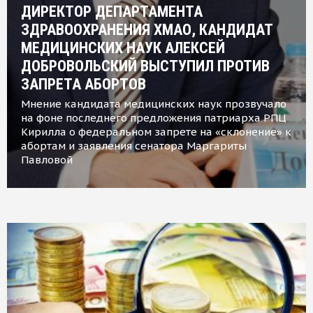
ДИРЕКТОР ДЕПАРТАМЕНТА
ЗДРАВООХРАНЕНИЯ ХМАО, КАНДИДАТ
МЕДИЦИНСКИХ НАУК АЛЕКСЕЙ
ДОБРОВОЛЬСКИЙ ВЫСТУПИЛ ПРОТИВ
ЗАПРЕТА АБОРТОВ
Мнение кандидата медицинских наук прозвучало
на фоне последнего предложения патриарха РПЦ
Кирилла о федеральном запрете на «склонение» к
абортам и заявления сенатора Маргариты
Павловой