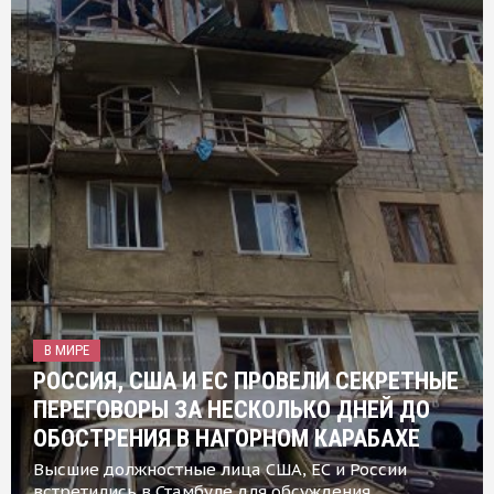
В МИРЕ
РОССИЯ, США И ЕС ПРОВЕЛИ СЕКРЕТНЫЕ
ПЕРЕГОВОРЫ ЗА НЕСКОЛЬКО ДНЕЙ ДО
ОБОСТРЕНИЯ В НАГОРНОМ КАРАБАХЕ
Высшие должностные лица США, ЕС и России
встретились в Стамбуле для обсуждения