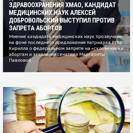
ЗДРАВООХРАНЕНИЯ ХМАО, КАНДИДАТ
МЕДИЦИНСКИХ НАУК АЛЕКСЕЙ
ДОБРОВОЛЬСКИЙ ВЫСТУПИЛ ПРОТИВ
ЗАПРЕТА АБОРТОВ
Мнение кандидата медицинских наук прозвучало
на фоне последнего предложения патриарха РПЦ
Кирилла о федеральном запрете на «склонение» к
абортам и заявления сенатора Маргариты
Павловой