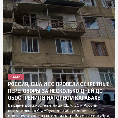
В МИРЕ
РОССИЯ, США И ЕС ПРОВЕЛИ СЕКРЕТНЫЕ
ПЕРЕГОВОРЫ ЗА НЕСКОЛЬКО ДНЕЙ ДО
ОБОСТРЕНИЯ В НАГОРНОМ КАРАБАХЕ
Высшие должностные лица США, ЕС и России
встретились в Стамбуле для обсуждения
противостояния в Нагорном Карабахе 17 сентября,