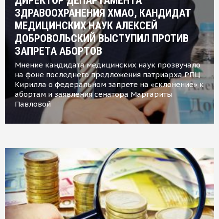
ДИРЕКТОР ДЕПАРТАМЕНТА
ЗДРАВООХРАНЕНИЯ ХМАО, КАНДИДАТ
МЕДИЦИНСКИХ НАУК АЛЕКСЕЙ
ДОБРОВОЛЬСКИЙ ВЫСТУПИЛ ПРОТИВ
ЗАПРЕТА АБОРТОВ
Мнение кандидата медицинских наук прозвучало
на фоне последнего предложения патриарха РПЦ
Кирилла о федеральном запрете на «склонение» к
абортам и заявления сенатора Маргариты
Павловой