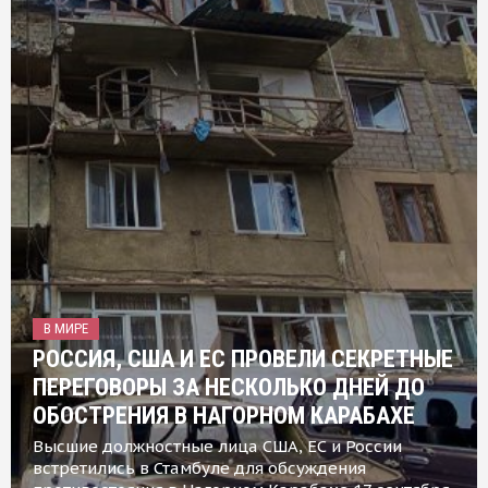
В МИРЕ
РОССИЯ, США И ЕС ПРОВЕЛИ СЕКРЕТНЫЕ
ПЕРЕГОВОРЫ ЗА НЕСКОЛЬКО ДНЕЙ ДО
ОБОСТРЕНИЯ В НАГОРНОМ КАРАБАХЕ
Высшие должностные лица США, ЕС и России
встретились в Стамбуле для обсуждения