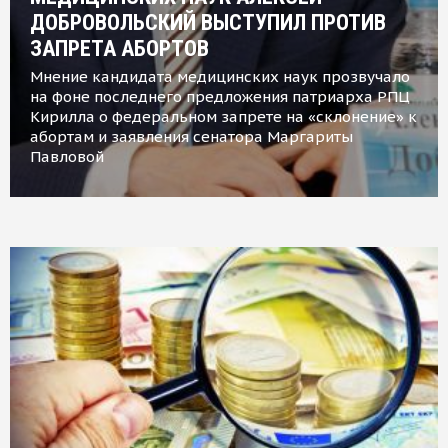
ДОБРОВОЛЬСКИЙ ВЫСТУПИЛ ПРОТИВ
ЗАПРЕТА АБОРТОВ
Мнение кандидата медицинских наук прозвучало
на фоне последнего предложения патриарха РПЦ
Кирилла о федеральном запрете на «склонение» к
абортам и заявления сенатора Маргариты
Павловой