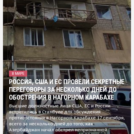
В МИРЕ
РОССИЯ, США И ЕС ПРОВЕЛИ СЕКРЕТНЫЕ
ПЕРЕГОВОРЫ ЗА НЕСКОЛЬКО ДНЕЙ ДО
ОБОСТРЕНИЯ В НАГОРНОМ КАРАБАХЕ
Высшие должностные лица США, ЕС и России
встретились в Стамбуле для обсуждения
противостояния в Нагорном Карабахе 17 сентября,
всего за несколько дней до того, как
Азербайджан начал обстрел непризнанной