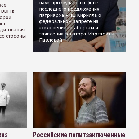
наук прозвучало на фоне
все
последнего предложения
 ВВП в
патриарха РПЦ Кирилла о
торой
федеральном запрете на
ост
«склонение» к абортам и
едитования
заявления сенатора Маргариты
 со стороны
Павловой
каз
Российские политзаключенные