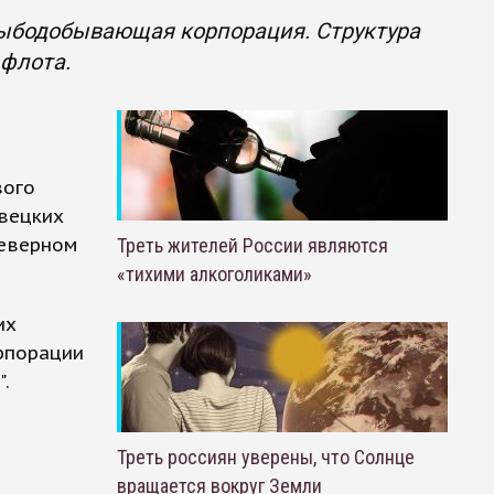
рыбодобывающая корпорация. Структура
 флота.
вого
овецких
северном
Треть жителей России являются
«тихими алкоголиками»
их
рпорации
.
Треть россиян уверены, что Солнце
вращается вокруг Земли