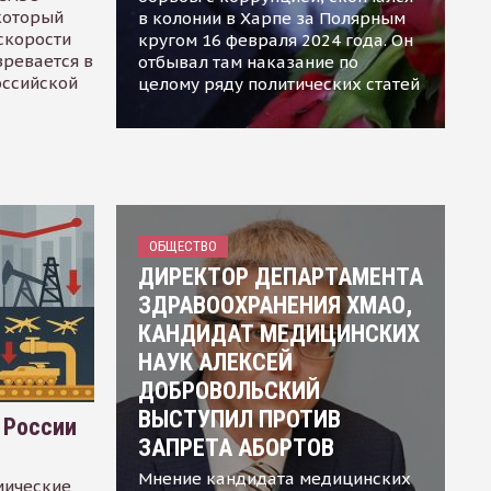
 который
в колонии в Харпе за Полярным
скорости
кругом 16 февраля 2024 года. Он
зревается в
отбывал там наказание по
оссийской
целому ряду политических статей
ОБЩЕСТВО
ДИРЕКТОР ДЕПАРТАМЕНТА
ЗДРАВООХРАНЕНИЯ ХМАО,
КАНДИДАТ МЕДИЦИНСКИХ
НАУК АЛЕКСЕЙ
ДОБРОВОЛЬСКИЙ
ВЫСТУПИЛ ПРОТИВ
 России
ЗАПРЕТА АБОРТОВ
Мнение кандидата медицинских
мические