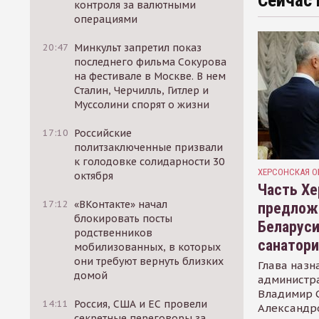
Сейчас 
контроля за валютными
операциями
20:47
Минкульт запретил показ
последнего фильма Сокурова
на фестивале в Москве. В нем
Сталин, Черчилль, Гитлер и
Муссолини спорят о жизни
17:10
Российские
политзаключенные призвали
к голодовке солидарности 30
ХЕРСОНСКАЯ О
октября
Часть Хе
17:12
«ВКонтакте» начал
предлож
блокировать посты
Беларуси
родственников
санатор
мобилизованных, в которых
они требуют вернуть близких
Глава назн
домой
администр
Владимир С
14:11
Россия, США и ЕС провели
Александр
секретные переговоры за