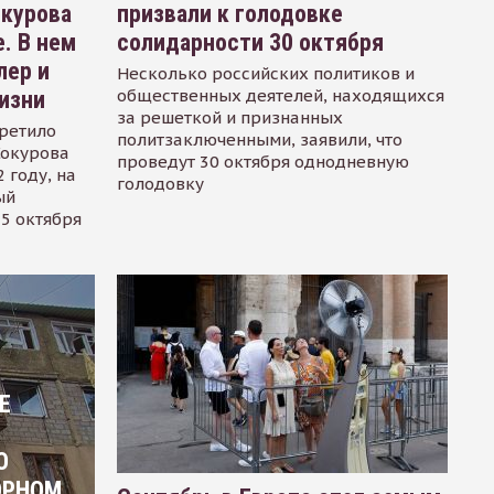
окурова
призвали к голодовке
. В нем
солидарности 30 октября
лер и
Несколько российских политиков и
общественных деятелей, находящихся
изни
за решеткой и признанных
ретило
политзаключенными, заявили, что
Сокурова
проведут 30 октября однодневную
 году, на
голодовку
ый
15 октября
Е
О
ОРНОМ