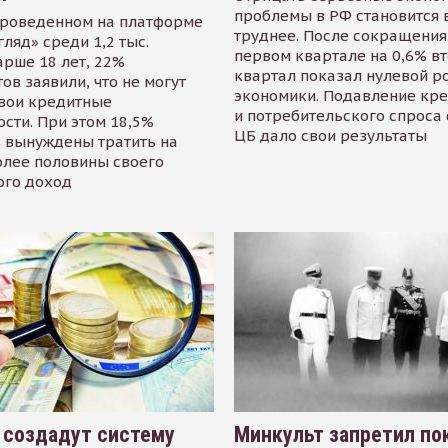
проблемы в РФ становится 
проведенном на платформе
труднее. После сокращения
гляд» среди 1,2 тыс.
первом квартале на 0,6% в
арше 18 лет, 22%
квартал показал нулевой р
ов заявили, что не могут
экономики. Подавление кр
свои кредитные
и потребительского спроса
сти. При этом 18,5%
ЦБ дало свои результаты
 вынуждены тратить на
олее половины своего
ого доход
 создадут систему
Минкульт запретил по