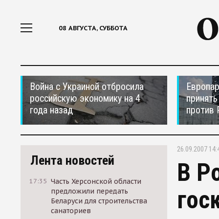
08 АВГУСТА, СУББОТА
Война с Украиной отбросила
Европар
российскую экономику на 4
принять
года назад
против 
26.09.2007 14:
Лента новостей
В Р
17:35
Часть Херсонской области
гос
предложили передать
Беларуси для строительства
санаториев