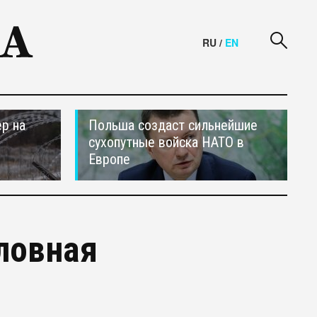
RU
/
EN
р на
Польша создаст сильнейшие
сухопутные войска НАТО в
Европе
ловная