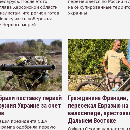
Беларусь. После этого
перемещается по России и 
глава Херсонской области
на оккупированные террит
налистам, что регион готов
Украины
инску часть побережья
и Черного морей
рили поставку первой
Гражданина Франции,
ружия Украине за счет
пересекал Евразию на
ов
велосипеде, арестова
Дальнем Востоке
ация президента США
Трампа одобрила первую
Софиан Сехили находится в