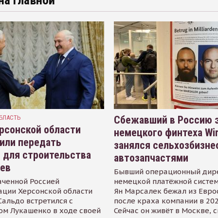
на главной
БЛАСТЬ
Сбежавший в Россию э
рсонской области
немецкого финтеха Wi
или передать
занялся сельхозбизне
 для строительства
автозапчастями
иев
Бывший операционный дир
аченной Россией
немецкой платёжной систем
ации Херсонской области
Ян Марсалек бежал из Евр
альдо встретился с
после краха компании в 202
ом Лукашенко в ходе своей
Сейчас он живёт в Москве, 