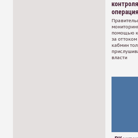
контрол
операци
Правительс
мониторинг
помощью к
за оттоком 
кабмин тол
прислушив
власти