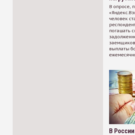
В опросе, 
«Яндекс.Вз
человек ст
респондент
погашать 
задолженно
заемщиков
выплаты б
ежемесячн
В России