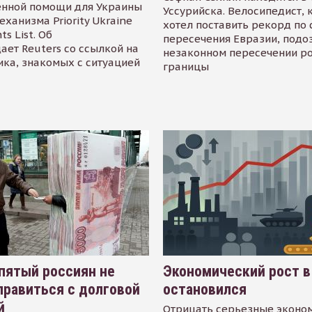
енной помощи для Украины
Уссурийска. Велосипедист,
еханизма Priority Ukraine
хотел поставить рекорд по 
s List. Об
пересечения Евразии, подо
ает Reuters со ссылкой на
незаконном пересечении р
ика, знакомых с ситуацией
границы
пятый россиян не
Экономический рост в
равиться с долговой
остановился
й
Отрицать серьезные эконо