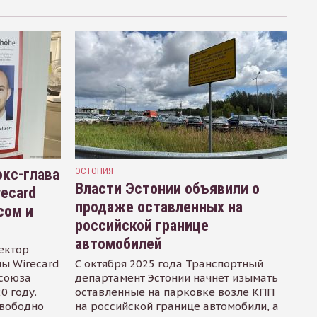
кс-глава
ЭСТОНИЯ
Власти Эстонии объявили о
recard
продаже оставленных на
сом и
российской границе
автомобилей
ектор
ы Wirecard
С октября 2025 года Транспортный
осоюза
департамент Эстонии начнет изымать
0 году.
оставленные на парковке возле КПП
свободно
на российской границе автомобили, а