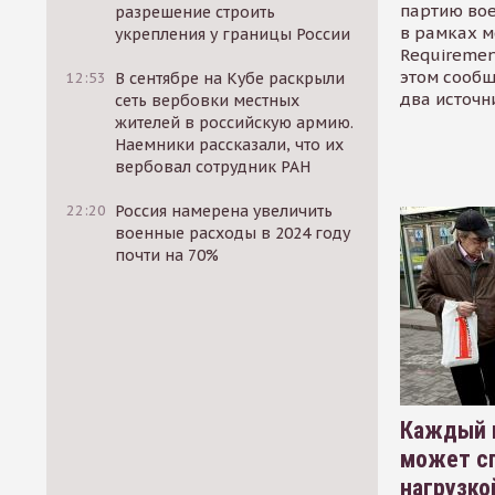
партию во
разрешение строить
в рамках м
укрепления у границы России
Requirement
этом сообщ
12:53
В сентябре на Кубе раскрыли
два источн
сеть вербовки местных
жителей в российскую армию.
Наемники рассказали, что их
вербовал сотрудник РАН
22:20
Россия намерена увеличить
военные расходы в 2024 году
почти на 70%
Каждый 
может сп
нагрузко