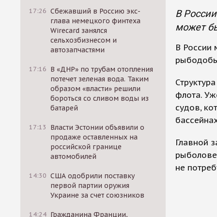
17:26
Сбежавший в Россию экс-
В России
глава немецкого финтеха
может бы
Wirecard занялся
сельхозбизнесом и
В России 
автозапчастями
рыбодобы
17:16
В «ДНР» по трубам отопления
потечет зеленая вода. Таким
Структура
образом «власти» решили
флота. Уж
бороться со сливом воды из
судов, ко
батарей
бассейнах
17:13
Власти Эстонии объявили о
продаже оставленных на
Главной 
российской границе
рыболовец
автомобилей
не потреб
14:30
США одобрили поставку
первой партии оружия
Украине за счет союзников
14:24
Гражданина Франции,