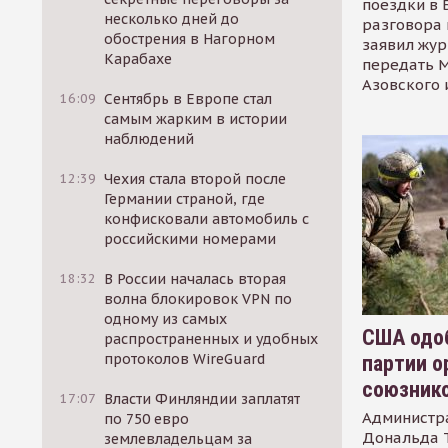
поездки в 
несколько дней до
разговора 
обострения в Нагорном
заявил жур
Карабахе
передать М
Азовского 
16:09
Сентябрь в Европе стал
самым жарким в истории
наблюдений
12:39
Чехия стала второй после
Германии страной, где
конфисковали автомобиль с
российскими номерами
18:32
В России началась вторая
волна блокировок VPN по
одному из самых
США одоб
распространенных и удобных
протоколов WireGuard
партии о
союзник
17:07
Власти Финляндии заплатят
Администр
по 750 евро
Дональда 
землевладельцам за