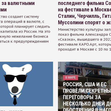
я за валютными
последнего фильма С
ями
на фестивале в Москве
Сталин, Черчилль, Гит
тво создает систему
а операций в валюте, с
Муссолини спорят о ж
оторой планирует следить
Министерство культуры зап
капитала из России. На это
показ фильма Александра 
кнуло нежелание бизнеса
«Сказка», вышедшего в 2022
аться к предупреждениям
фестивале КАРО.Арт, котор
проходит в Москве с 10 по 
В МИРЕ
РОССИЯ, США И ЕС
ПРОВЕЛИ СЕКРЕТНЫ
ПЕРЕГОВОРЫ ЗА
НЕСКОЛЬКО ДНЕЙ Д
ОБОСТРЕНИЯ В НАГ