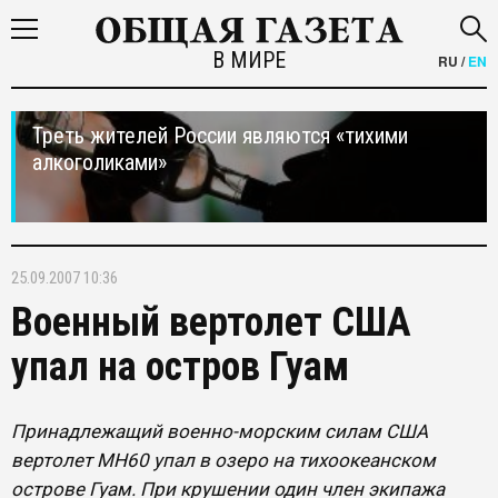
В МИРЕ
RU
/
EN
Треть жителей России являются «тихими
алкоголиками»
25.09.2007 10:36
Военный вертолет США
упал на остров Гуам
Принадлежащий военно-морским силам США
вертолет MH60 упал в озеро на тихоокеанском
острове Гуам. При крушении один член экипажа