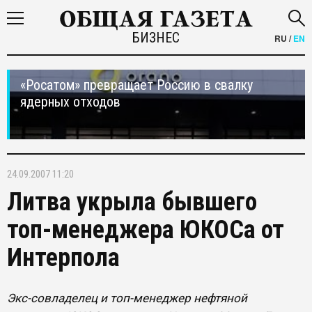
БИЗНЕС
RU
/
EN
«Росатом» превращает Россию в свалку
ядерных отходов
24.09.2007 11:20
Литва укрыла бывшего
топ-менеджера ЮКОСа от
Интерпола
Экс-совладелец и топ-менеджер нефтяной