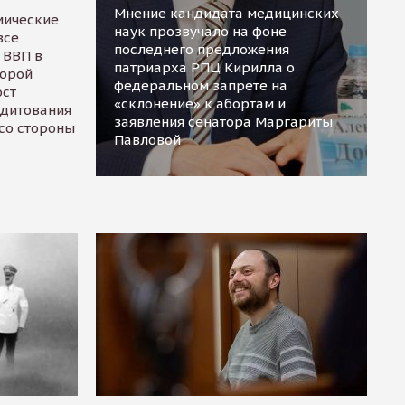
Мнение кандидата медицинских
мические
наук прозвучало на фоне
все
последнего предложения
 ВВП в
патриарха РПЦ Кирилла о
торой
федеральном запрете на
ост
«склонение» к абортам и
едитования
заявления сенатора Маргариты
 со стороны
Павловой