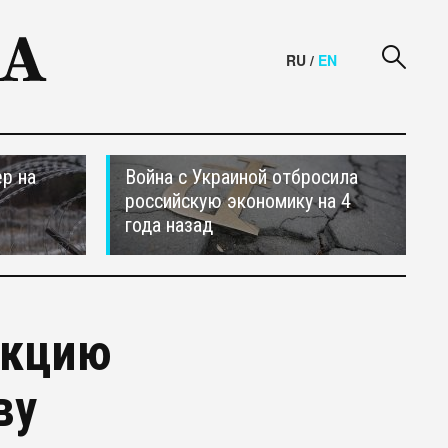
RU
/
EN
р на
Война с Украиной отбросила
российскую экономику на 4
года назад
екцию
ву