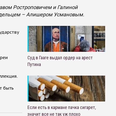
лавом Ростроповичем и Галиной
ладельцем – Алишером Усмановым.
ударству
ереи
Суд в Гааге выдал ордер на арест
Путина
ллекция.
т быть
Если есть в кармане пачка сигарет,
значит все не так уж плохо