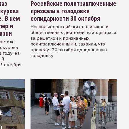
каз
Российские политзаключенные
окурова
призвали к голодовке
. В нем
солидарности 30 октября
лер и
Несколько российских политиков и
общественных деятелей, находящихся
изни
за решеткой и признанных
ретило
политзаключенными, заявили, что
Сокурова
проведут 30 октября однодневную
 году, на
голодовку
ый
15 октября
Е
О