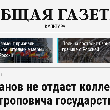
КУЛЬТУРА
ламент призвали
Польша построит барье
 «решительные меры»
границе с Россией
России
11
анов не отдаст колл
троповича государст