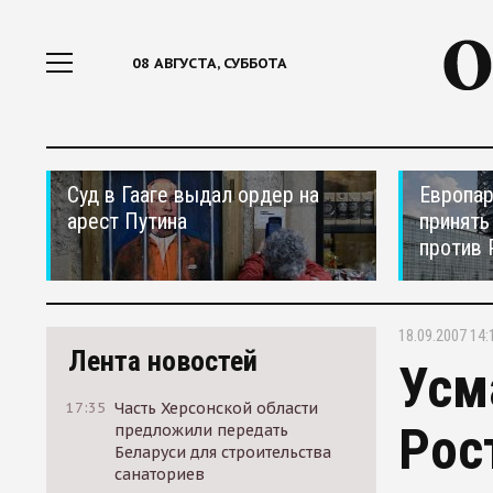
08 АВГУСТА, СУББОТА
Суд в Гааге выдал ордер на
Европар
арест Путина
принять
против 
18.09.2007 14:
Лента новостей
Усм
17:35
Часть Херсонской области
Рос
предложили передать
Беларуси для строительства
санаториев