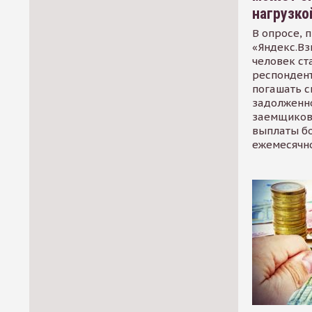
нагрузко
В опросе, 
«Яндекс.Вз
человек ст
респондент
погашать 
задолженно
заемщиков
выплаты б
ежемесячн