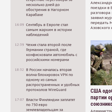
Александр
несколько дней до
поездки в 
обострения в Нагорном
разговора 
Карабахе
заявил жур
передать М
16:09
Сентябрь в Европе стал
Азовского 
самым жарким в истории
наблюдений
12:39
Чехия стала второй после
Германии страной, где
конфисковали автомобиль с
российскими номерами
18:32
В России началась вторая
волна блокировок VPN по
одному из самых
распространенных и удобных
протоколов WireGuard
США одоб
партии о
17:07
Власти Финляндии заплатят
союзник
по 750 евро
землевладельцам за
Администр