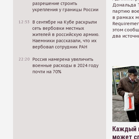
разрешение строить
Дональда 
укрепления у границы России
партию во
в рамках м
12:53
В сентябре на Кубе раскрыли
Requirement
сеть вербовки местных
этом сообщ
жителей в российскую армию.
два источн
Наемники рассказали, что их
вербовал сотрудник РАН
22:20
Россия намерена увеличить
военные расходы в 2024 году
почти на 70%
Каждый 
может сп