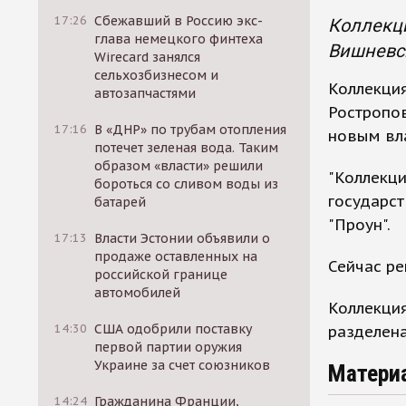
17:26
Сбежавший в Россию экс-
Коллекци
глава немецкого финтеха
Вишневск
Wirecard занялся
сельхозбизнесом и
Коллекция
автозапчастями
Ростропов
17:16
В «ДНР» по трубам отопления
новым вл
потечет зеленая вода. Таким
образом «власти» решили
"Коллекци
бороться со сливом воды из
государст
батарей
"Проун".
17:13
Власти Эстонии объявили о
продаже оставленных на
Сейчас ре
российской границе
автомобилей
Коллекци
14:30
США одобрили поставку
разделена
первой партии оружия
Украине за счет союзников
Матери
14:24
Гражданина Франции,