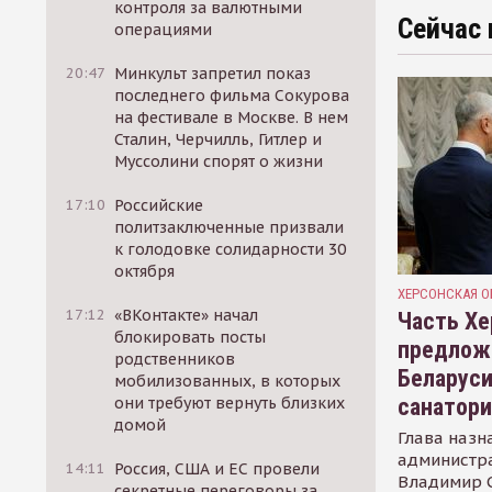
контроля за валютными
Сейчас 
операциями
20:47
Минкульт запретил показ
последнего фильма Сокурова
на фестивале в Москве. В нем
Сталин, Черчилль, Гитлер и
Муссолини спорят о жизни
17:10
Российские
политзаключенные призвали
к голодовке солидарности 30
октября
ХЕРСОНСКАЯ О
17:12
«ВКонтакте» начал
Часть Хе
блокировать посты
предлож
родственников
Беларуси
мобилизованных, в которых
санатор
они требуют вернуть близких
домой
Глава назн
администр
14:11
Россия, США и ЕС провели
Владимир С
секретные переговоры за