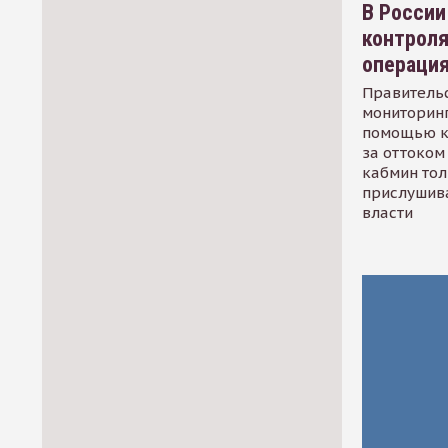
В России
контрол
операци
Правительс
мониторинг
помощью к
за оттоком 
кабмин тол
прислушив
власти