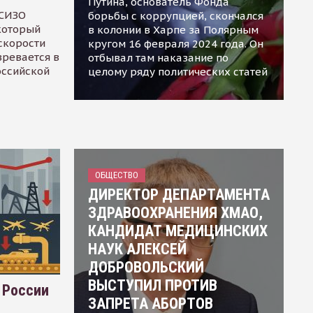
Путина, основатель Фонда
 СИЗО
борьбы с коррупцией, скончался
 который
в колонии в Харпе за Полярным
скорости
кругом 16 февраля 2024 года. Он
зревается в
отбывал там наказание по
оссийской
целому ряду политических статей
ОБЩЕСТВО
ДИРЕКТОР ДЕПАРТАМЕНТА
ЗДРАВООХРАНЕНИЯ ХМАО,
КАНДИДАТ МЕДИЦИНСКИХ
НАУК АЛЕКСЕЙ
ДОБРОВОЛЬСКИЙ
ВЫСТУПИЛ ПРОТИВ
 России
ЗАПРЕТА АБОРТОВ