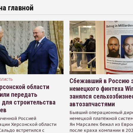
на главной
БЛАСТЬ
Сбежавший в Россию э
рсонской области
немецкого финтеха Wi
или передать
занялся сельхозбизне
 для строительства
автозапчастями
иев
Бывший операционный дир
аченной Россией
немецкой платёжной систем
ации Херсонской области
Ян Марсалек бежал из Евр
альдо встретился с
после краха компании в 202