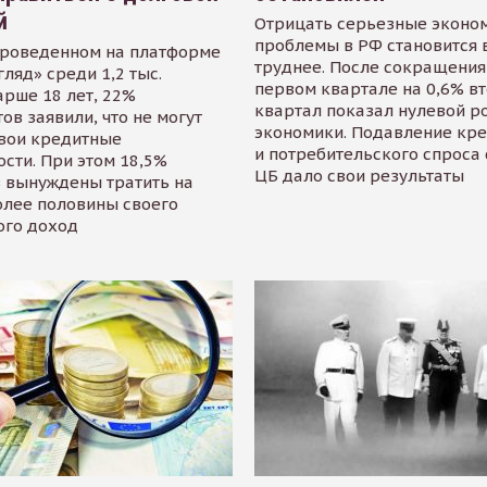
й
Отрицать серьезные эконо
проблемы в РФ становится 
проведенном на платформе
труднее. После сокращения
гляд» среди 1,2 тыс.
первом квартале на 0,6% в
арше 18 лет, 22%
квартал показал нулевой р
ов заявили, что не могут
экономики. Подавление кр
свои кредитные
и потребительского спроса
сти. При этом 18,5%
ЦБ дало свои результаты
 вынуждены тратить на
олее половины своего
ого доход