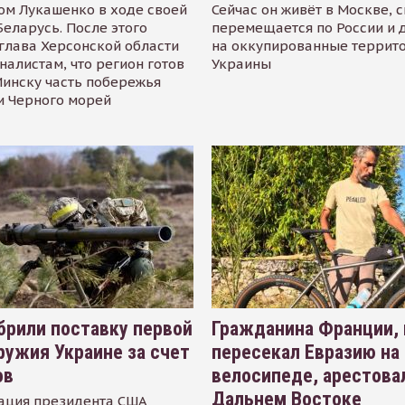
ом Лукашенко в ходе своей
Сейчас он живёт в Москве, 
Беларусь. После этого
перемещается по России и 
глава Херсонской области
на оккупированные террит
налистам, что регион готов
Украины
инску часть побережья
и Черного морей
рили поставку первой
Гражданина Франции,
ружия Украине за счет
пересекал Евразию на
ов
велосипеде, арестова
Дальнем Востоке
ация президента США