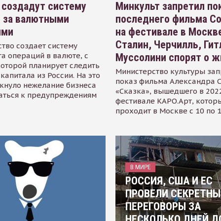
 создадут систему
Минкульт запретил по
я за валютными
последнего фильма С
ями
на фестивале в Москве
Сталин, Черчилль, Гит
тво создает систему
а операций в валюте, с
Муссолини спорят о ж
оторой планирует следить
Министерство культуры зап
капитала из России. На это
показ фильма Александра 
кнуло нежелание бизнеса
«Сказка», вышедшего в 2022
аться к предупреждениям
фестивале КАРО.Арт, котор
проходит в Москве с 10 по 
В МИРЕ
РОССИЯ, США И ЕС
ПРОВЕЛИ СЕКРЕТНЫ
ПЕРЕГОВОРЫ ЗА
НЕСКОЛЬКО ДНЕЙ Д