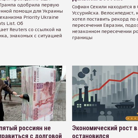
Трампа одобрила первую
Софиан Сехили находится в
енной помощи для Украины
Уссурийска. Велосипедист,
еханизма Priority Ukraine
хотел поставить рекорд по 
s List. Об
пересечения Евразии, подо
ает Reuters со ссылкой на
незаконном пересечении р
ика, знакомых с ситуацией
границы
пятый россиян не
Экономический рост в
равиться с долговой
остановился