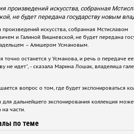
я произведений искусства, собранная Мстис
ой, не будет передана государству новым в
 произведений искусства, собранная Мстиславом
ичем и Галиной Вишневской, не будет передана гос
адельцем – Алишером Усмановым.
я точно останется у Усманова, и речь о передаче ее
ву не идет", - сказала Марина Лошак, владелица гал
шается вопрос о том, где будет экспонироваться ко
я для дальнейшего экспонирования коллекция може
 на части.
алы по теме