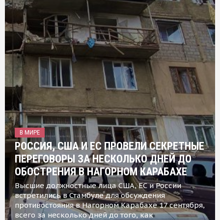
В МИРЕ
РОССИЯ, США И ЕС ПРОВЕЛИ СЕКРЕТНЫЕ
ПЕРЕГОВОРЫ ЗА НЕСКОЛЬКО ДНЕЙ ДО
ОБОСТРЕНИЯ В НАГОРНОМ КАРАБАХЕ
Высшие должностные лица США, ЕС и России
встретились в Стамбуле для обсуждения
противостояния в Нагорном Карабахе 17 сентября,
всего за несколько дней до того, как