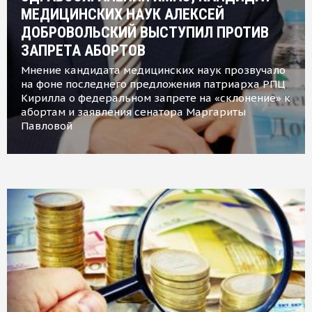
МЕДИЦИНСКИХ НАУК АЛЕКСЕЙ
ДОБРОВОЛЬСКИЙ ВЫСТУПИЛ ПРОТИВ
ЗАПРЕТА АБОРТОВ
Мнение кандидата медицинских наук прозвучало
на фоне последнего предложения патриарха РПЦ
Кирилла о федеральном запрете на «склонение» к
абортам и заявления сенатора Маргариты
Павловой