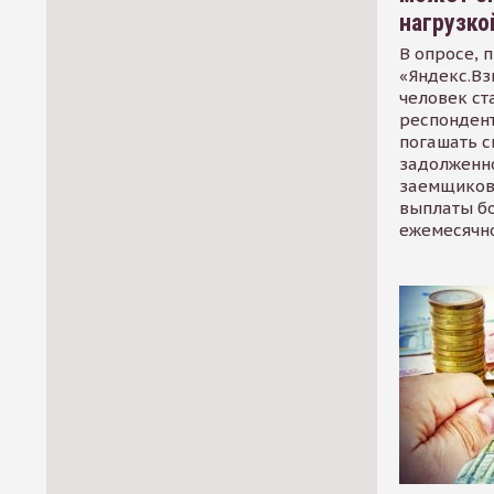
нагрузко
В опросе, 
«Яндекс.Вз
человек ст
респондент
погашать 
задолженно
заемщиков
выплаты б
ежемесячн