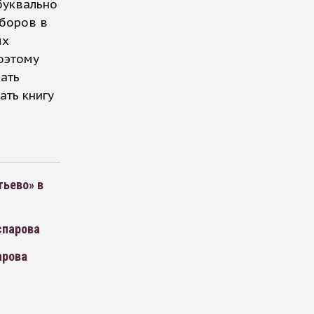
буквально
ыборов в
ых
оэтому
дать
ать книгу
тьево» в
спарова
арова