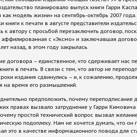
издательство планировало выпуск книги Гарри Касп
как модель жизни» на сентябрь-октябрь 2007 года.
и книги к печати в августе представители издатель
ь к автору с просьбой перезаключить договор, поск
 аффилированная с «Эксмо» и заключавшая договор
 лет назад, в этом году закрылась.
ие договора – единственное, что сдерживает нас п
книги в печать. В связи с тем, что автор не перепод
сроки издания сдвинулись – и, к сожалению, продо
я на время его размышлений.
уднительно предположить, почему переподписание 
ких правах вызвало затруднение у Гарри Кимовича
почему простой технический вопрос вызвал желание
ическую подоплеку. Нам не хочется думать, что он 
ал это в качестве информационного повода для ст