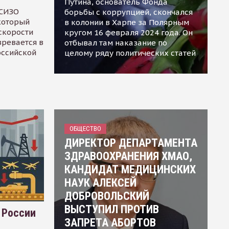
Путина, основатель Фонда
 СИЗО
борьбы с коррупцией, скончался
 который
в колонии в Харпе за Полярным
скорости
кругом 16 февраля 2024 года. Он
зревается в
отбывал там наказание по
оссийской
целому ряду политических статей
ОБЩЕСТВО
ДИРЕКТОР ДЕПАРТАМЕНТА
ЗДРАВООХРАНЕНИЯ ХМАО,
КАНДИДАТ МЕДИЦИНСКИХ
НАУК АЛЕКСЕЙ
ДОБРОВОЛЬСКИЙ
ВЫСТУПИЛ ПРОТИВ
 России
ЗАПРЕТА АБОРТОВ