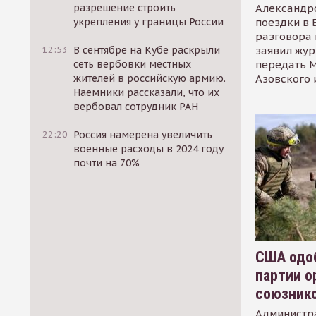
Александр
разрешение строить
поездки в 
укрепления у границы России
разговора 
заявил жур
12:53
В сентябре на Кубе раскрыли
передать М
сеть вербовки местных
Азовского 
жителей в российскую армию.
Наемники рассказали, что их
вербовал сотрудник РАН
22:20
Россия намерена увеличить
военные расходы в 2024 году
почти на 70%
США одоб
партии о
союзник
Администр