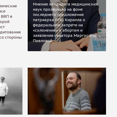
Мнение кандидата медицинских
мические
наук прозвучало на фоне
все
последнего предложения
 ВВП в
патриарха РПЦ Кирилла о
торой
федеральном запрете на
ост
«склонение» к абортам и
едитования
заявления сенатора Маргариты
 со стороны
Павловой