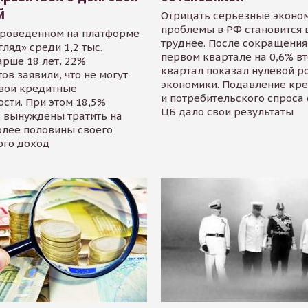
й
Отрицать серьезные эконо
проблемы в РФ становится 
проведенном на платформе
труднее. После сокращения
гляд» среди 1,2 тыс.
первом квартале на 0,6% в
арше 18 лет, 22%
квартал показал нулевой р
ов заявили, что не могут
экономики. Подавление кр
свои кредитные
и потребительского спроса
сти. При этом 18,5%
ЦБ дало свои результаты
 вынуждены тратить на
олее половины своего
ого доход