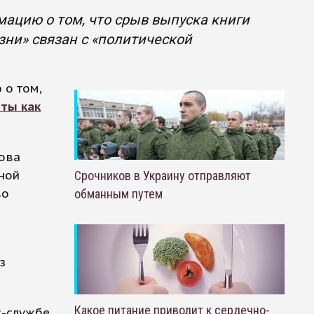
ацию о том, что срыв выпуска книги
ни» связан с «политической
 о том,
аты как
рова
ной
Срочников в Украину отправляют
во
обманным путем
з
Какое питание приводит к сердечно-
с-службе