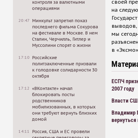
своей пре
контроля за валютными
операциями
на следу
Государс
20:47
Минкульт запретил показ
выводов, 
последнего фильма Сокурова
на фестивале в Москве. В нем
мы сегодн
Сталин, Черчилль, Гитлер и
разъяснен
Муссолини спорят о жизни
в «Эксмо»
17:10
Российские
Матери
политзаключенные призвали
к голодовке солидарности 30
октября
ЕСПЧ приз
2007 году
17:12
«ВКонтакте» начал
блокировать посты
Власти США
родственников
мобилизованных, в которых
Владимир 
они требуют вернуть близких
домой
вернуться
14:11
Россия, США и ЕС провели
секретные переговоры за