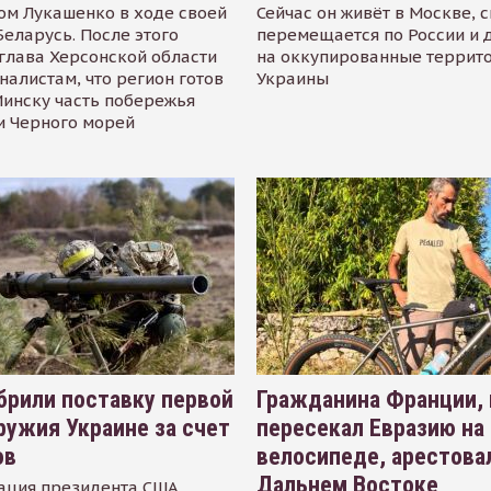
ом Лукашенко в ходе своей
Сейчас он живёт в Москве, 
Беларусь. После этого
перемещается по России и 
глава Херсонской области
на оккупированные террит
налистам, что регион готов
Украины
инску часть побережья
и Черного морей
рили поставку первой
Гражданина Франции,
ружия Украине за счет
пересекал Евразию на
ов
велосипеде, арестова
Дальнем Востоке
ация президента США