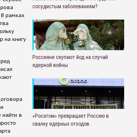
сосудистым заболеваниям?
арова
 В рамках
ства
ольку
 на книгу
Россияне скупают йод на случай
еред
ядерной войны
писал
лжают
договора
 и
 найти в
«Росатом» превращает Россию в
просто
свалку ядерных отходов
арта