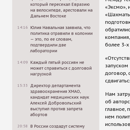
который пересекал Евразию
«Эксмо», 
на велосипеде, арестовали на
«Шахматы 
Дальнем Востоке
подготовк
14:16
Юлия Навальная заявила, что
обратилис
политика отравили в колонии
компания,
— это, по ее словам,
более 3-х
подтвердили две
лаборатории
«Отсутств
14:09
Каждый пятый россиян не
запуском 
может справиться с долговой
договор, 
нагрузкой
сдвигатьс
15:33
Директор департамента
здравоохранения ХМАО,
Нам затр
кандидат медицинских наук
об авторс
Алексей Добровольский
главное, 
выступил против запрета
абортов
нем полит
использов
20:58
В России создадут систему