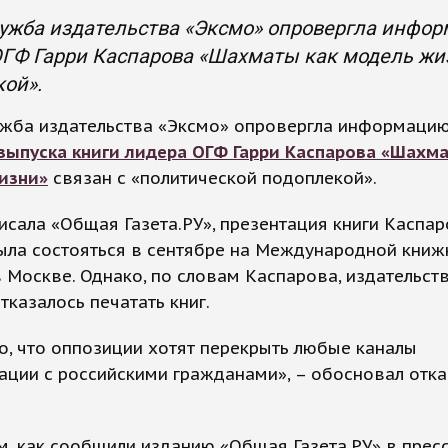
ужба издательства «Эксмо» опровергла информ
ГФ Гарри Каспарова «Шахматы как модель жиз
ой».
ужба издательства «Эксмо» опровергла информацию
выпуска книги лидера ОГФ Гарри Каспарова «Шахм
изни»
связан с «политической подоплекой».
исала «Общая Газета.РУ», презентация книги Каспа
ыла состояться в сентябре на Международной книж
 Москве. Однако, по словам Каспарова, издательст
тказалось печатать книг.
, что оппозиции хотят перекрыть любые каналы
ции с российскими гражданами», – обосновал отка
.
, как сообщили изданию «Общая Газета.РУ» в прес