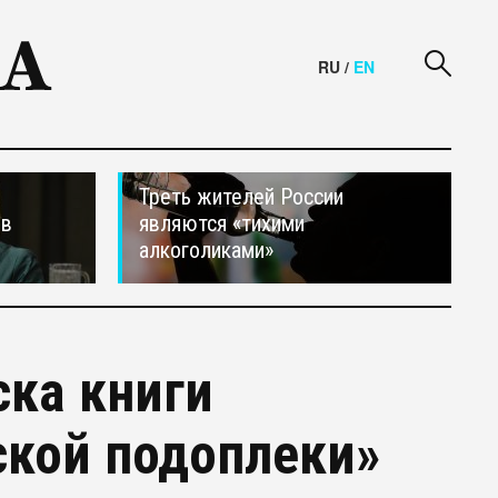
RU
/
EN
Треть жителей России
ив
являются «тихими
алкоголиками»
ска книги
ской подоплеки»