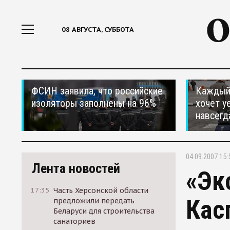
08 АВГУСТА, СУББОТА
ФСИН заявила, что российские
Каждый 
изоляторы заполнены на 96%
хочет у
навсегд
04.09.2007 15:
Лента новостей
«Эк
17:35
Часть Херсонской области
Кас
предложили передать
Беларуси для строительства
санаториев