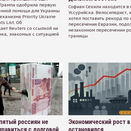
Трампа одобрила первую
Софиан Сехили находится в
енной помощи для Украины
Уссурийска. Велосипедист,
еханизма Priority Ukraine
хотел поставить рекорд по 
s List. Об
пересечения Евразии, подо
ает Reuters со ссылкой на
незаконном пересечении р
ика, знакомых с ситуацией
границы
пятый россиян не
Экономический рост в
равиться с долговой
остановился