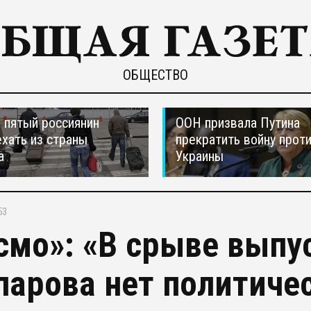
ОБЩЕСТВО
пятый россиянин
ООН призвала Путина
ехать из страны
прекратить войну прот
а
Украины
53
смо»: «В срыве выпу
парова нет политиче