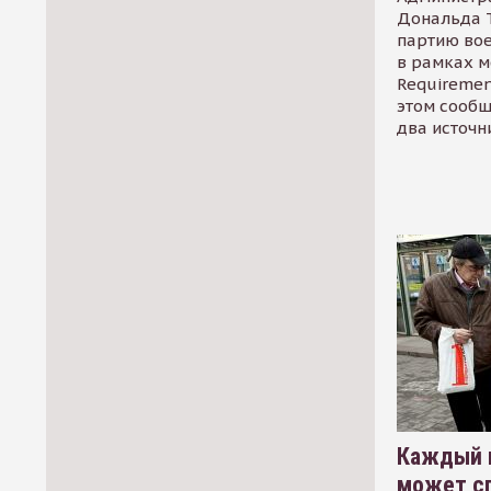
Дональда 
партию во
в рамках м
Requirement
этом сообщ
два источн
Каждый 
может сп