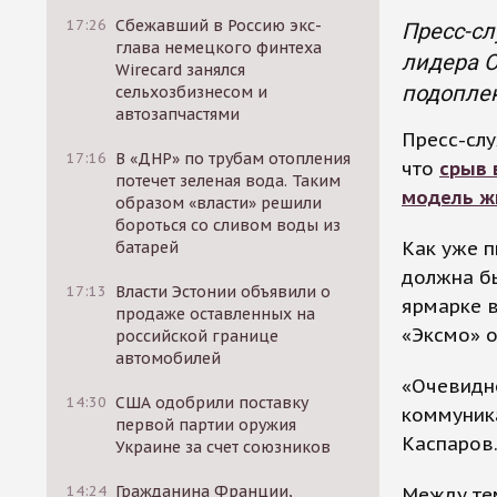
17:26
Сбежавший в Россию экс-
Пресс-сл
глава немецкого финтеха
лидера О
Wirecard занялся
подоплек
сельхозбизнесом и
автозапчастями
Пресс-сл
17:16
В «ДНР» по трубам отопления
что
срыв 
потечет зеленая вода. Таким
модель ж
образом «власти» решили
бороться со сливом воды из
Как уже п
батарей
должна б
17:13
Власти Эстонии объявили о
ярмарке в
продаже оставленных на
«Эксмо» о
российской границе
автомобилей
«Очевидно
14:30
США одобрили поставку
коммуника
первой партии оружия
Каспаров
Украине за счет союзников
14:24
Гражданина Франции,
Между тем