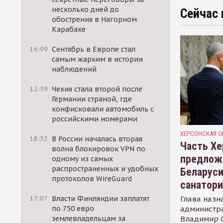
несколько дней до
Сейчас 
обострения в Нагорном
Карабахе
16:09
Сентябрь в Европе стал
самым жарким в истории
наблюдений
12:39
Чехия стала второй после
Германии страной, где
конфисковали автомобиль с
российскими номерами
ХЕРСОНСКАЯ О
18:32
В России началась вторая
Часть Хе
волна блокировок VPN по
предлож
одному из самых
распространенных и удобных
Беларуси
протоколов WireGuard
санатор
Глава назн
17:07
Власти Финляндии заплатят
администр
по 750 евро
Владимир С
землевладельцам за