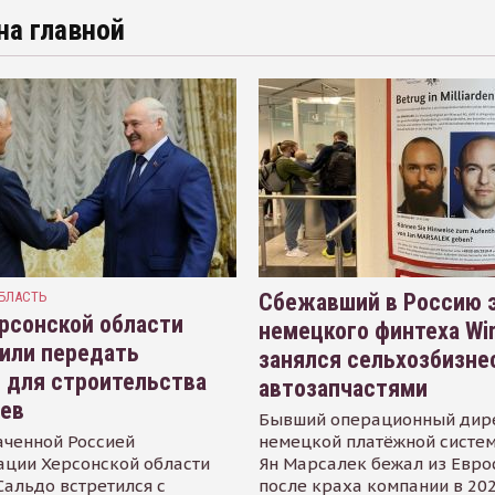
на главной
БЛАСТЬ
Сбежавший в Россию э
рсонской области
немецкого финтеха Wi
или передать
занялся сельхозбизне
 для строительства
автозапчастями
иев
Бывший операционный дир
аченной Россией
немецкой платёжной систем
ации Херсонской области
Ян Марсалек бежал из Евр
альдо встретился с
после краха компании в 202