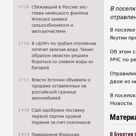
17:26
Сбежавший в Россию экс-
В поселк
глава немецкого финтеха
отравле
Wirecard занялся
сельхозбизнесом и
В поселке
автозапчастями
Якутии пр
17:16
В «ДНР» по трубам отопления
потечет зеленая вода. Таким
Об этом с
образом «власти» решили
МЧС по ре
бороться со сливом воды из
батарей
Отравилис
17:13
Власти Эстонии объявили о
двое из н
продаже оставленных на
российской границе
В поселок
автомобилей
Новости.
14:30
США одобрили поставку
Матери
первой партии оружия
Украине за счет союзников
В Бурятии 
14:24
Гражданина Франции,