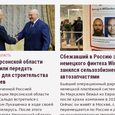
БЛАСТЬ
Сбежавший в Россию э
рсонской области
немецкого финтеха Wi
или передать
занялся сельхозбизне
 для строительства
автозапчастями
иев
Бывший операционный дир
аченной Россией
немецкой платёжной систем
ации Херсонской области
Ян Марсалек бежал из Евр
альдо встретился с
после краха компании в 202
ом Лукашенко в ходе своей
Сейчас он живёт в Москве, 
Беларусь. После этого
перемещается по России и 
глава Херсонской области
на оккупированные террит