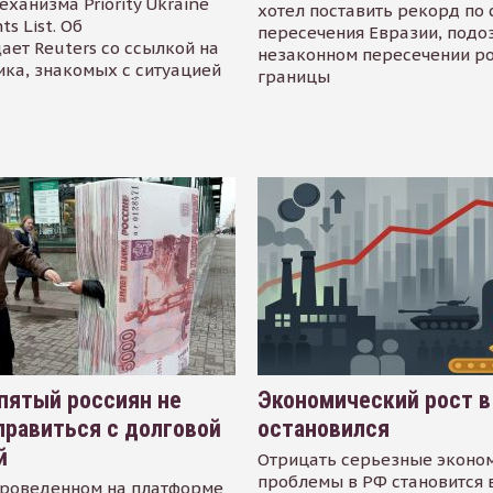
еханизма Priority Ukraine
хотел поставить рекорд по 
s List. Об
пересечения Евразии, подо
ает Reuters со ссылкой на
незаконном пересечении р
ика, знакомых с ситуацией
границы
пятый россиян не
Экономический рост в
равиться с долговой
остановился
й
Отрицать серьезные эконо
проблемы в РФ становится 
проведенном на платформе