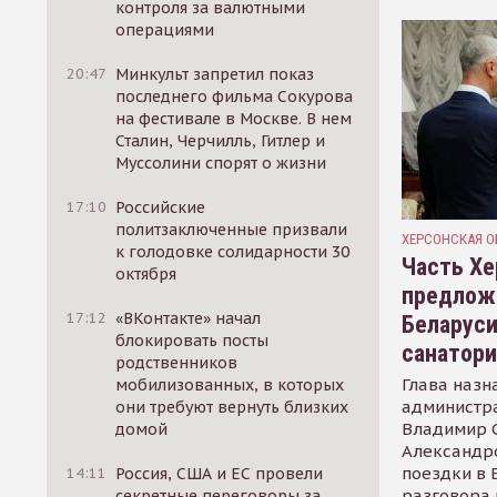
контроля за валютными
операциями
20:47
Минкульт запретил показ
последнего фильма Сокурова
на фестивале в Москве. В нем
Сталин, Черчилль, Гитлер и
Муссолини спорят о жизни
17:10
Российские
политзаключенные призвали
ХЕРСОНСКАЯ О
к голодовке солидарности 30
Часть Хе
октября
предлож
17:12
«ВКонтакте» начал
Беларуси
блокировать посты
санатор
родственников
Глава назн
мобилизованных, в которых
администр
они требуют вернуть близких
Владимир С
домой
Александр
поездки в 
14:11
Россия, США и ЕС провели
разговора 
секретные переговоры за