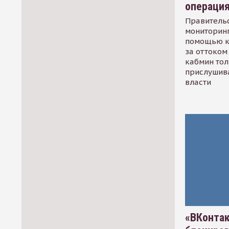
операци
Правительс
мониторинг
помощью к
за оттоком 
кабмин тол
прислушив
власти
«ВКонтак