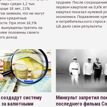
труднее. После сокращения
гляд» среди 1,2 тыс.
первом квартале на 0,6% в
арше 18 лет, 22%
квартал показал нулевой р
ов заявили, что не могут
экономики. Подавление кр
свои кредитные
и потребительского спроса
сти. При этом 18,5%
ЦБ дало свои результаты
 вынуждены тратить на
олее половины своего
ого доход
 создадут систему
Минкульт запретил по
я за валютными
последнего фильма С