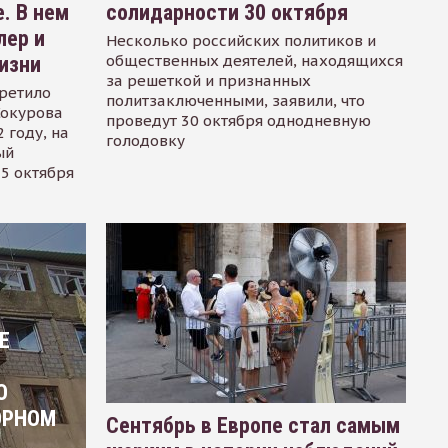
. В нем
солидарности 30 октября
лер и
Несколько российских политиков и
общественных деятелей, находящихся
изни
за решеткой и признанных
ретило
политзаключенными, заявили, что
Сокурова
проведут 30 октября однодневную
 году, на
голодовку
ый
15 октября
Е
О
ОРНОМ
Сентябрь в Европе стал самым