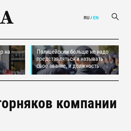
RU
/
EN
р на
Полицейским больше не надо
представляться и называть
свое звание, и должность
 горняков компании