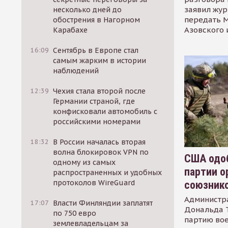
заявил жур
несколько дней до
передать М
обострения в Нагорном
Азовского 
Карабахе
16:09
Сентябрь в Европе стал
самым жарким в истории
наблюдений
12:39
Чехия стала второй после
Германии страной, где
конфисковали автомобиль с
российскими номерами
18:32
В России началась вторая
волна блокировок VPN по
США одоб
одному из самых
партии о
распространенных и удобных
протоколов WireGuard
союзник
Администр
17:07
Власти Финляндии заплатят
Дональда 
по 750 евро
партию во
землевладельцам за