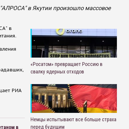
 "АЛРОСА" в Якутии произошло массовое
СА" в
тания.
вления
«Росатом» превращает Россию в
радавших,
свалку ядерных отходов
щает РИА
Немцы испытывают все больше страха
перед будущим
етаном в