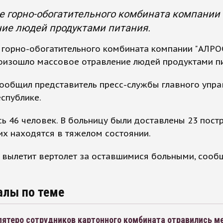
е горно-обогатительного комбината компании
ние людей продуктами питания.
 горно-обогатительного комбината компании "АЛРО
оизошло массовое отравление людей продуктами пи
ообщил представитель пресс-службы главного упра
спублике.
ь 46 человек. В больницу были доставлены 23 пост
их находятся в тяжелом состоянии.
 вылетит вертолет за оставшимися больными, сооб
алы по теме
пятеро сотрудников картонного комбината отравились м