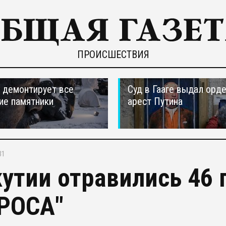
ПРОИСШЕСТВИЯ
 демонтирует все
Суд в Гааге выдал орде
ие памятники
арест Путина
31
кутии отравились 46
РОСА"