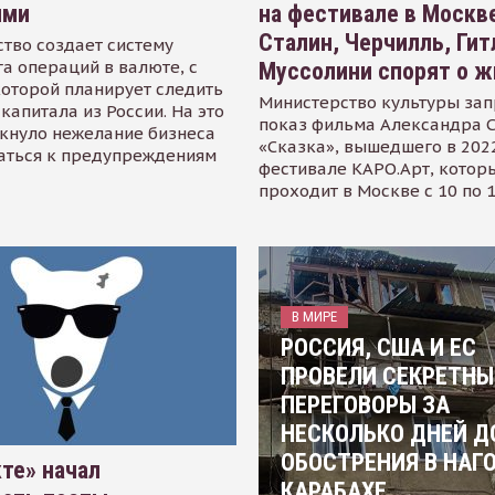
ями
на фестивале в Москве
Сталин, Черчилль, Гит
тво создает систему
а операций в валюте, с
Муссолини спорят о ж
оторой планирует следить
Министерство культуры зап
капитала из России. На это
показ фильма Александра 
кнуло нежелание бизнеса
«Сказка», вышедшего в 2022
аться к предупреждениям
фестивале КАРО.Арт, котор
проходит в Москве с 10 по 
В МИРЕ
РОССИЯ, США И ЕС
ПРОВЕЛИ СЕКРЕТНЫ
ПЕРЕГОВОРЫ ЗА
НЕСКОЛЬКО ДНЕЙ Д
ОБОСТРЕНИЯ В НАГ
те» начал
КАРАБАХЕ