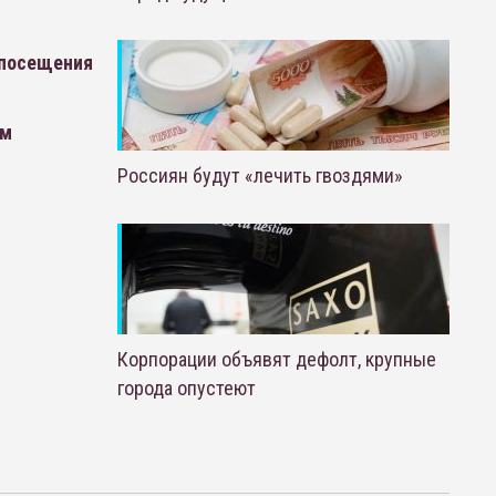
 посещения
ом
Россиян будут «лечить гвоздями»
Корпорации объявят дефолт, крупные
города опустеют