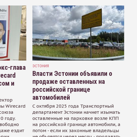
кс-глава
ЭСТОНИЯ
Власти Эстонии объявили о
recard
продаже оставленных на
сом и
российской границе
автомобилей
ектор
ы Wirecard
С октября 2025 года Транспортный
осоюза
департамент Эстонии начнет изымать
0 году.
оставленные на парковке возле КПП
свободно
на российской границе автомобили, а
даже ездит
потом - если их законные владельцы
ории
не объявятся через месяц - продавать.