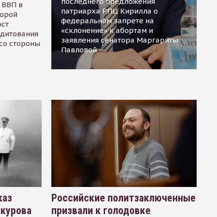
последнего предложения
 ВВП в
патриарха РПЦ Кирилла о
торой
федеральном запрете на
ост
«склонение» к абортам и
едитования
заявления сенатора Маргариты
 со стороны
Павловой
каз
Российские политзаключенные
окурова
призвали к голодовке