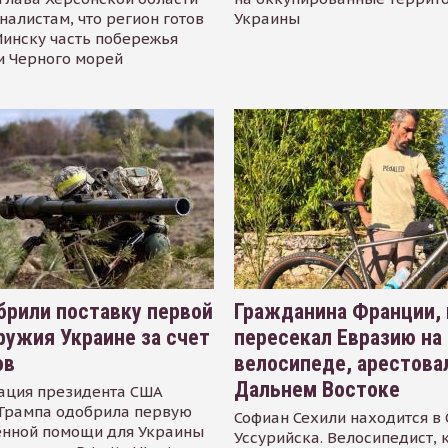
налистам, что регион готов
Украины
инску часть побережья
и Черного морей
рили поставку первой
Гражданина Франции,
ружия Украине за счет
пересекал Евразию на
ов
велосипеде, арестова
Дальнем Востоке
ация президента США
Трампа одобрила первую
Софиан Сехили находится в
енной помощи для Украины
Уссурийска. Велосипедист,