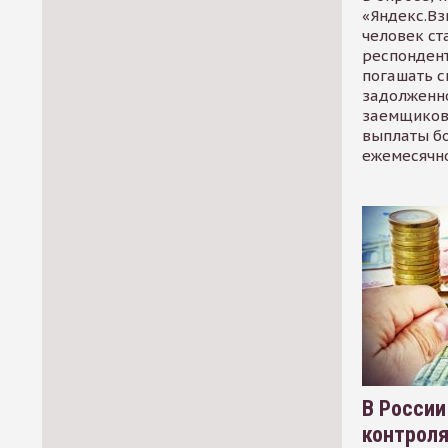
«Яндекс.Вз
человек ст
респондент
погашать 
задолженно
заемщиков
выплаты б
ежемесячн
В России
контрол