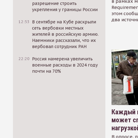
в рамках м
разрешение строить
Requirement
укрепления у границы России
этом сообщ
два источн
12:53
В сентябре на Кубе раскрыли
сеть вербовки местных
жителей в российскую армию.
Наемники рассказали, что их
вербовал сотрудник РАН
22:20
Россия намерена увеличить
военные расходы в 2024 году
почти на 70%
Каждый 
может сп
нагрузко
В опросе, 