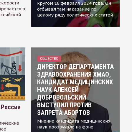
скорости
кругом 16 февраля 2024 года. Он
зревается в
отбывал там наказание по
оссийской
целому ряду политических статей
ОБЩЕСТВО
ДИРЕКТОР ДЕПАРТАМЕНТА
ЗДРАВООХРАНЕНИЯ ХМАО,
КАНДИДАТ МЕДИЦИНСКИХ
НАУК АЛЕКСЕЙ
ДОБРОВОЛЬСКИЙ
ВЫСТУПИЛ ПРОТИВ
 России
ЗАПРЕТА АБОРТОВ
Мнение кандидата медицинских
мические
наук прозвучало на фоне
все