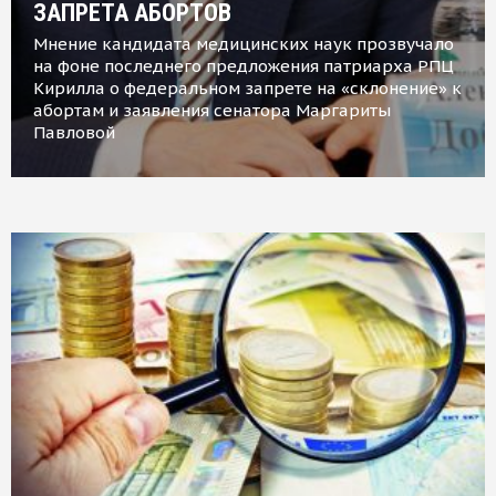
ЗАПРЕТА АБОРТОВ
Мнение кандидата медицинских наук прозвучало
на фоне последнего предложения патриарха РПЦ
Кирилла о федеральном запрете на «склонение» к
абортам и заявления сенатора Маргариты
Павловой