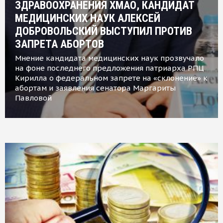
ЗДРАВООХРАНЕНИЯ ХМАО, КАНДИДАТ
МЕДИЦИНСКИХ НАУК АЛЕКСЕЙ
ДОБРОВОЛЬСКИЙ ВЫСТУПИЛ ПРОТИВ
ЗАПРЕТА АБОРТОВ
Мнение кандидата медицинских наук прозвучало
на фоне последнего предложения патриарха РПЦ
Кирилла о федеральном запрете на «склонение» к
абортам и заявления сенатора Маргариты
Павловой