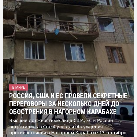
В МИРЕ
РОССИЯ, США И ЕС ПРОВЕЛИ СЕКРЕТНЫЕ
ПЕРЕГОВОРЫ ЗА НЕСКОЛЬКО ДНЕЙ ДО
ОБОСТРЕНИЯ В НАГОРНОМ КАРАБАХЕ
Высшие должностные лица США, ЕС и России
встретились в Стамбуле для обсуждения
противостояния в Нагорном Карабахе 17 сентября,