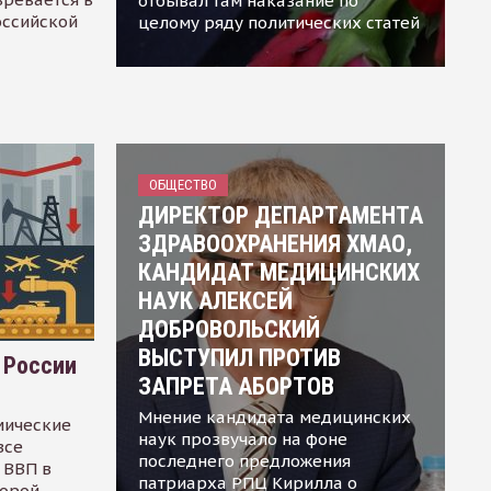
отбывал там наказание по
оссийской
целому ряду политических статей
ОБЩЕСТВО
ДИРЕКТОР ДЕПАРТАМЕНТА
ЗДРАВООХРАНЕНИЯ ХМАО,
КАНДИДАТ МЕДИЦИНСКИХ
НАУК АЛЕКСЕЙ
ДОБРОВОЛЬСКИЙ
ВЫСТУПИЛ ПРОТИВ
 России
ЗАПРЕТА АБОРТОВ
Мнение кандидата медицинских
мические
наук прозвучало на фоне
все
последнего предложения
 ВВП в
патриарха РПЦ Кирилла о
торой