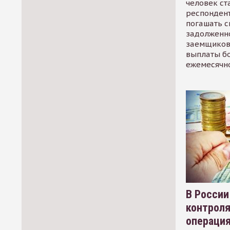
человек ст
респондент
погашать 
задолженно
заемщиков
выплаты б
ежемесячн
В России
контрол
операци