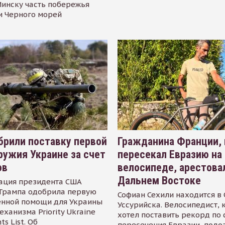
инску часть побережья
и Черного морей
рили поставку первой
Гражданина Франции,
ружия Украине за счет
пересекал Евразию на
ов
велосипеде, арестова
Дальнем Востоке
ация президента США
Трампа одобрила первую
Софиан Сехили находится в
енной помощи для Украины
Уссурийска. Велосипедист,
еханизма Priority Ukraine
хотел поставить рекорд по 
s List. Об
пересечения Евразии, подо