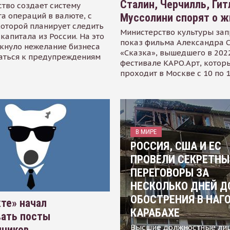
Сталин, Черчилль, Гит
тво создает систему
а операций в валюте, с
Муссолини спорят о ж
оторой планирует следить
Министерство культуры зап
капитала из России. На это
показ фильма Александра 
кнуло нежелание бизнеса
«Сказка», вышедшего в 2022
аться к предупреждениям
фестивале КАРО.Арт, котор
проходит в Москве с 10 по 
В МИРЕ
РОССИЯ, США И ЕС
ПРОВЕЛИ СЕКРЕТНЫ
ПЕРЕГОВОРЫ ЗА
НЕСКОЛЬКО ДНЕЙ Д
ОБОСТРЕНИЯ В НАГ
те» начал
КАРАБАХЕ
вать посты
Высшие должностные ли
нников