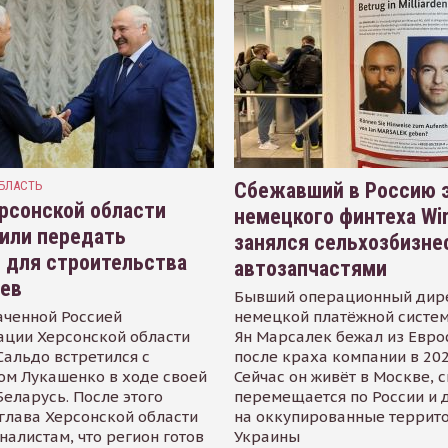
БЛАСТЬ
Сбежавший в Россию э
рсонской области
немецкого финтеха Wi
или передать
занялся сельхозбизне
 для строительства
автозапчастями
иев
Бывший операционный дир
аченной Россией
немецкой платёжной систем
ации Херсонской области
Ян Марсалек бежал из Евр
альдо встретился с
после краха компании в 202
ом Лукашенко в ходе своей
Сейчас он живёт в Москве, 
Беларусь. После этого
перемещается по России и 
глава Херсонской области
на оккупированные террит
налистам, что регион готов
Украины