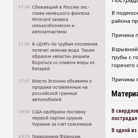
Пострада
17:26
Сбежавший в Россию экс-
В подмос
глава немецкого финтеха
Wirecard занялся
района пр
сельхозбизнесом и
автозапчастями
Причина п
17:16
В «ДНР» по трубам отопления
Взрывной
потечет зеленая вода. Таким
образом «власти» решили
трубы с г
бороться со сливом воды из
горячего
батарей
Причины 
17:13
Власти Эстонии объявили о
продаже оставленных на
Матери
российской границе
автомобилей
В свердлов
14:30
США одобрили поставку
пострадал
первой партии оружия
Украине за счет союзников
В одной и
14:24
Гражданина Франции,