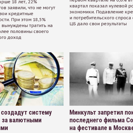
арше 18 лет, 22%
квартал показал нулевой р
ов заявили, что не могут
экономики. Подавление кр
свои кредитные
и потребительского спроса
сти. При этом 18,5%
ЦБ дало свои результаты
 вынуждены тратить на
олее половины своего
ого доход
 создадут систему
Минкульт запретил по
я за валютными
последнего фильма С
ями
на фестивале в Москве