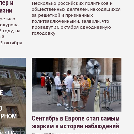
лер и
Несколько российских политиков и
общественных деятелей, находящихся
изни
за решеткой и признанных
ретило
политзаключенными, заявили, что
Сокурова
проведут 30 октября однодневную
 году, на
голодовку
ый
15 октября
Е
О
ОРНОМ
Сентябрь в Европе стал самым
жарким в истории наблюдений
ца США,