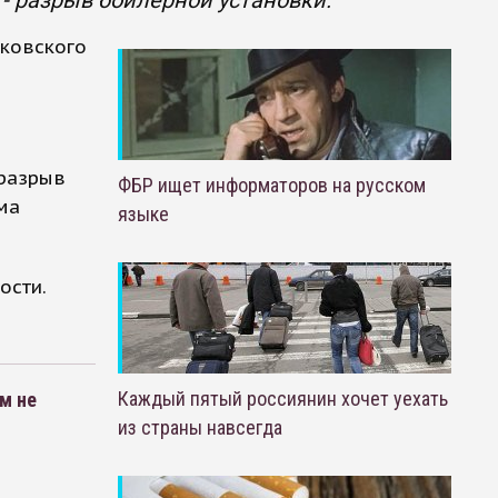
- разрыв бойлерной установки.
ковского
 разрыв
ФБР ищет информаторов на русском
ма
языке
ости.
Каждый пятый россиянин хочет уехать
м не
из страны навсегда