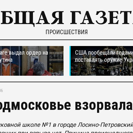
ПРОИСШЕСТВИЯ
ааге выдал ордер на
США пообещали годам
утина
поставлять оружие Укр
06
одмосковье взорвала
ковной школе №1 в городе Лосино-Петровски