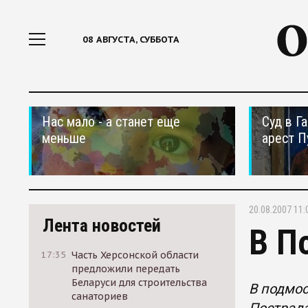
08 АВГУСТА, СУББОТА
Нас мало - а станет еще
Суд в Г
меньше
арест П
20.08.2007 11:
Лента новостей
В П
17:35
Часть Херсонской области
предложили передать
Беларуси для строительства
В подмос
санаториев