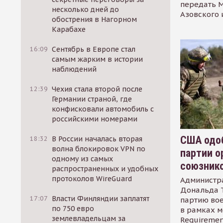
передать М
несколько дней до
Азовского 
обострения в Нагорном
Карабахе
16:09
Сентябрь в Европе стал
самым жарким в истории
наблюдений
12:39
Чехия стала второй после
Германии страной, где
конфисковали автомобиль с
российскими номерами
США одоб
18:32
В России началась вторая
волна блокировок VPN по
партии о
одному из самых
союзник
распространенных и удобных
протоколов WireGuard
Администр
Дональда 
17:07
Власти Финляндии заплатят
партию во
по 750 евро
в рамках м
землевладельцам за
Requirement