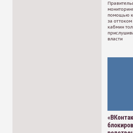
Правительс
мониторинг
помощью к
за оттоком 
кабмин тол
прислушив
власти
«ВКонтак
блокиро
родстве