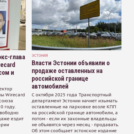
кс-глава
ЭСТОНИЯ
Власти Эстонии объявили о
recard
продаже оставленных на
сом и
российской границе
автомобилей
ектор
ы Wirecard
С октября 2025 года Транспортный
осоюза
департамент Эстонии начнет изымать
0 году.
оставленные на парковке возле КПП
свободно
на российской границе автомобили, а
даже ездит
потом - если их законные владельцы
ории
не объявятся через месяц - продавать.
Об этом сообщает эстонское издание