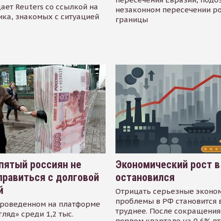
ает Reuters со ссылкой на
незаконном пересечении р
ика, знакомых с ситуацией
границы
пятый россиян не
Экономический рост в
равиться с долговой
остановился
й
Отрицать серьезные эконо
проблемы в РФ становится 
проведенном на платформе
труднее. После сокращения
гляд» среди 1,2 тыс.
первом квартале на 0,6% в