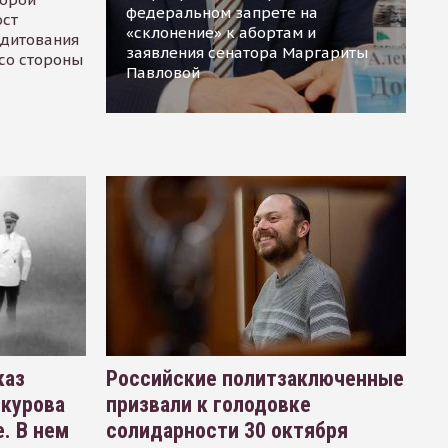
федеральном запрете на
ост
«склонение» к абортам и
едитования
заявления сенатора Маргариты
 со стороны
Павловой
каз
Российские политзаключенные
окурова
призвали к голодовке
. В нем
солидарности 30 октября