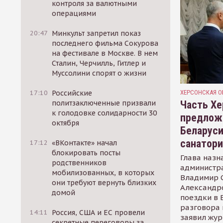
контроля за валютными
операциями
20:47
Минкульт запретил показ
последнего фильма Сокурова
на фестивале в Москве. В нем
Сталин, Черчилль, Гитлер и
Муссолини спорят о жизни
ХЕРСОНСКАЯ О
17:10
Российские
Часть Хе
политзаключенные призвали
к голодовке солидарности 30
предлож
октября
Беларуси
санатор
17:12
«ВКонтакте» начал
блокировать посты
Глава назн
родственников
администр
мобилизованных, в которых
Владимир С
они требуют вернуть близких
Александр
домой
поездки в 
разговора 
14:11
Россия, США и ЕС провели
заявил жур
секретные переговоры за