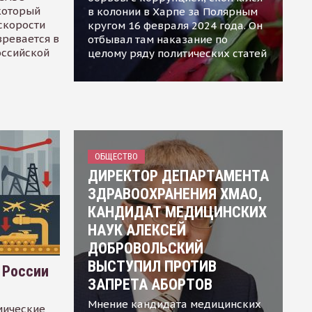
 который
в колонии в Харпе за Полярным
скорости
кругом 16 февраля 2024 года. Он
зревается в
отбывал там наказание по
оссийской
целому ряду политических статей
ОБЩЕСТВО
ДИРЕКТОР ДЕПАРТАМЕНТА
ЗДРАВООХРАНЕНИЯ ХМАО,
КАНДИДАТ МЕДИЦИНСКИХ
НАУК АЛЕКСЕЙ
ДОБРОВОЛЬСКИЙ
ВЫСТУПИЛ ПРОТИВ
 России
ЗАПРЕТА АБОРТОВ
Мнение кандидата медицинских
мические