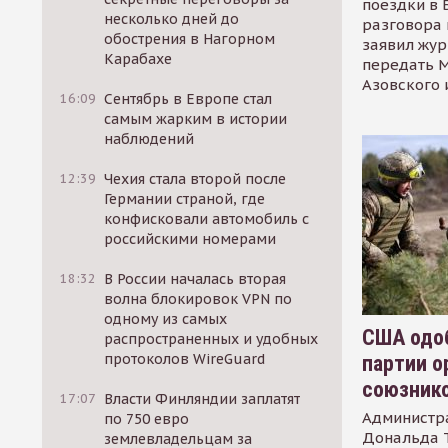
поездки в 
несколько дней до
разговора 
обострения в Нагорном
заявил жур
Карабахе
передать М
Азовского 
16:09
Сентябрь в Европе стал
самым жарким в истории
наблюдений
12:39
Чехия стала второй после
Германии страной, где
конфисковали автомобиль с
российскими номерами
18:32
В России началась вторая
волна блокировок VPN по
одному из самых
США одоб
распространенных и удобных
протоколов WireGuard
партии о
союзник
17:07
Власти Финляндии заплатят
Администр
по 750 евро
Дональда 
землевладельцам за