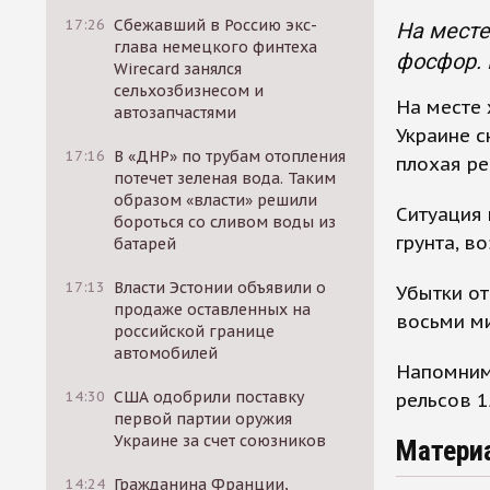
17:26
Сбежавший в Россию экс-
На месте
глава немецкого финтеха
фосфор. 
Wirecard занялся
сельхозбизнесом и
На месте
автозапчастями
Украине с
17:16
В «ДНР» по трубам отопления
плохая ре
потечет зеленая вода. Таким
образом «власти» решили
Ситуация 
бороться со сливом воды из
грунта, в
батарей
17:13
Власти Эстонии объявили о
Убытки от
продаже оставленных на
восьми ми
российской границе
автомобилей
Напомним,
14:30
США одобрили поставку
рельсов 1
первой партии оружия
Украине за счет союзников
Матери
14:24
Гражданина Франции,