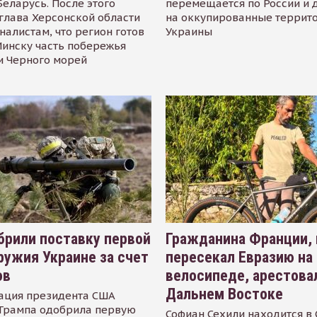
Беларусь. После этого
перемещается по России и 
глава Херсонской области
на оккупированные террит
налистам, что регион готов
Украины
инску часть побережья
и Черного морей
рили поставку первой
Гражданина Франции,
ружия Украине за счет
пересекал Евразию на
ов
велосипеде, арестова
Дальнем Востоке
ация президента США
Трампа одобрила первую
Софиан Сехили находится в