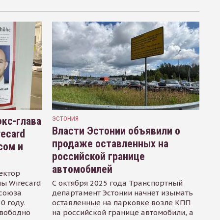
кс-глава
ЭСТОНИЯ
Власти Эстонии объявили о
recard
продаже оставленных на
сом и
российской границе
автомобилей
ектор
ы Wirecard
С октября 2025 года Транспортный
осоюза
департамент Эстонии начнет изымать
0 году.
оставленные на парковке возле КПП
свободно
на российской границе автомобили, а