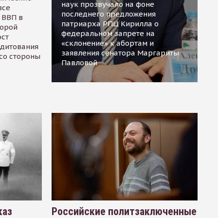
наук прозвучало на фоне
все
последнего предложения
 ВВП в
патриарха РПЦ Кирилла о
торой
федеральном запрете на
ост
«склонение» к абортам и
едитования
заявления сенатора Маргариты
 со стороны
Павловой
каз
Российские политзаключенные