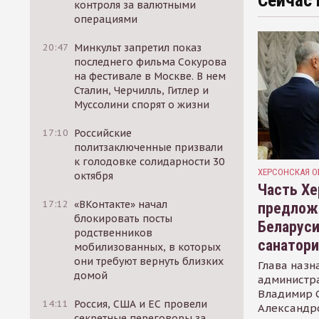
Сейчас 
контроля за валютными
операциями
20:47
Минкульт запретил показ
последнего фильма Сокурова
на фестивале в Москве. В нем
Сталин, Черчилль, Гитлер и
Муссолини спорят о жизни
17:10
Российские
политзаключенные призвали
к голодовке солидарности 30
ХЕРСОНСКАЯ О
октября
Часть Хе
17:12
«ВКонтакте» начал
предлож
блокировать посты
Беларуси
родственников
санатор
мобилизованных, в которых
они требуют вернуть близких
Глава назн
домой
администр
Владимир С
14:11
Россия, США и ЕС провели
Александр
секретные переговоры за