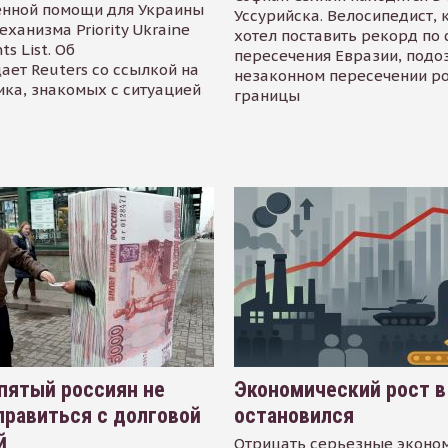
енной помощи для Украины
Уссурийска. Велосипедист,
еханизма Priority Ukraine
хотел поставить рекорд по 
s List. Об
пересечения Евразии, подо
ает Reuters со ссылкой на
незаконном пересечении р
ика, знакомых с ситуацией
границы
пятый россиян не
Экономический рост в
равиться с долговой
остановился
й
Отрицать серьезные эконо