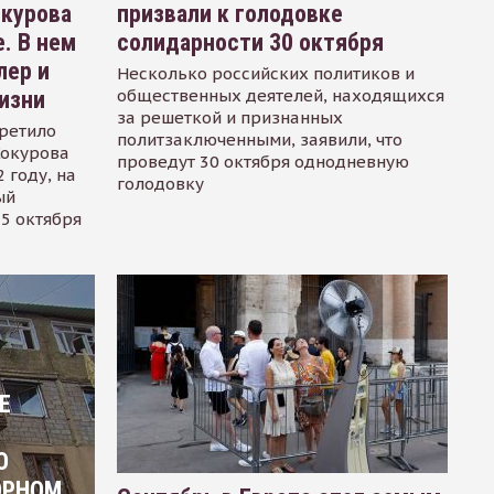
окурова
призвали к голодовке
. В нем
солидарности 30 октября
лер и
Несколько российских политиков и
общественных деятелей, находящихся
изни
за решеткой и признанных
ретило
политзаключенными, заявили, что
Сокурова
проведут 30 октября однодневную
 году, на
голодовку
ый
15 октября
Е
О
ОРНОМ