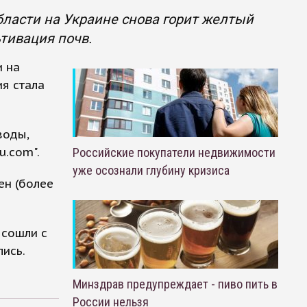
ласти на Украине снова горит желтый
тивация почв.
 на
я стала
воды,
u.com".
Российские покупатели недвижимости
уже осознали глубину кризиса
ен (более
 сошли с
лись.
Минздрав предупреждает - пиво пить в
России нельзя