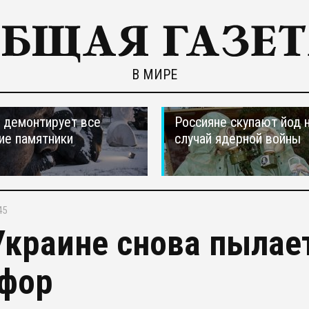
В МИРЕ
 демонтирует все
Россияне скупают йод 
ие памятники
случай ядерной войны
45
Украине снова пылае
фор