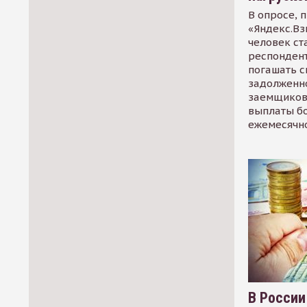
В опросе, 
«Яндекс.Вз
человек ст
респондент
погашать 
задолженно
заемщиков
выплаты б
ежемесячн
В России