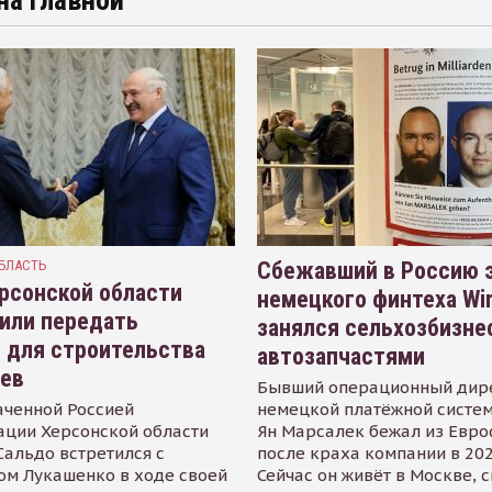
на главной
БЛАСТЬ
Сбежавший в Россию э
рсонской области
немецкого финтеха Wi
или передать
занялся сельхозбизне
 для строительства
автозапчастями
иев
Бывший операционный дир
аченной Россией
немецкой платёжной систем
ации Херсонской области
Ян Марсалек бежал из Евр
альдо встретился с
после краха компании в 202
ом Лукашенко в ходе своей
Сейчас он живёт в Москве, 