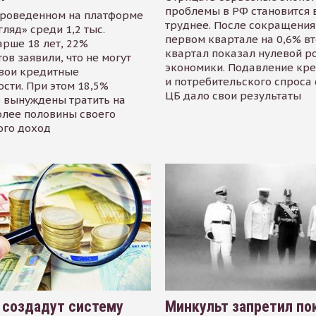
проблемы в РФ становится 
проведенном на платформе
труднее. После сокращения
гляд» среди 1,2 тыс.
первом квартале на 0,6% в
арше 18 лет, 22%
квартал показал нулевой р
ов заявили, что не могут
экономики. Подавление кр
свои кредитные
и потребительского спроса
сти. При этом 18,5%
ЦБ дало свои результаты
 вынуждены тратить на
олее половины своего
ого доход
 создадут систему
Минкульт запретил по