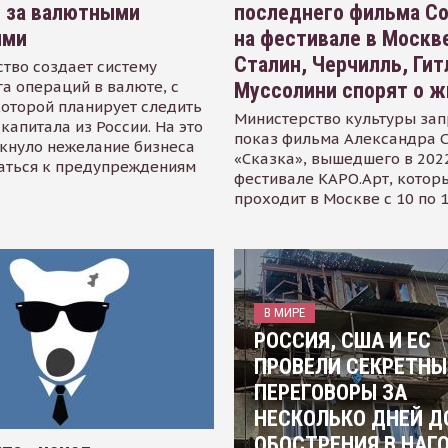
я за валютными
последнего фильма С
ями
на фестивале в Москве
Сталин, Черчилль, Гит
тво создает систему
а операций в валюте, с
Муссолини спорят о ж
оторой планирует следить
Министерство культуры зап
капитала из России. На это
показ фильма Александра 
кнуло нежелание бизнеса
«Сказка», вышедшего в 2022
аться к предупреждениям
фестивале КАРО.Арт, котор
проходит в Москве с 10 по 
В МИРЕ
РОССИЯ, США И ЕС
ПРОВЕЛИ СЕКРЕТНЫ
ПЕРЕГОВОРЫ ЗА
НЕСКОЛЬКО ДНЕЙ Д
ОБОСТРЕНИЯ В НАГ