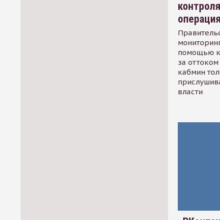
контрол
операци
Правительс
мониторинг
помощью к
за оттоком 
кабмин тол
прислушив
власти