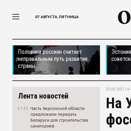
07 АВГУСТА, ПЯТНИЦА
Половина россиян считает
Эстония
неправильным путь развития
советск
страны
03.08.2007 14:
Лента новостей
На 
17:35
Часть Херсонской области
фос
предложили передать
Беларуси для строительства
санаториев