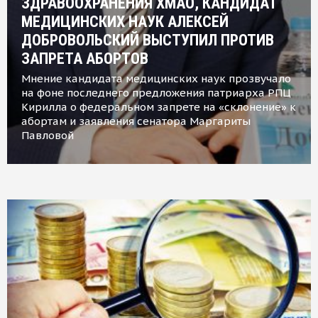
ЗДРАВООХРАНЕНИЯ ХМАО, КАНДИДАТ
МЕДИЦИНСКИХ НАУК АЛЕКСЕЙ
ДОБРОВОЛЬСКИЙ ВЫСТУПИЛ ПРОТИВ
ЗАПРЕТА АБОРТОВ
Мнение кандидата медицинских наук прозвучало
на фоне последнего предложения патриарха РПЦ
Кирилла о федеральном запрете на «склонение» к
абортам и заявления сенатора Маргариты
Павловой