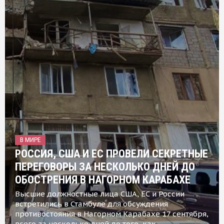
В МИРЕ
РОССИЯ, США И ЕС ПРОВЕЛИ СЕКРЕТНЫЕ
ПЕРЕГОВОРЫ ЗА НЕСКОЛЬКО ДНЕЙ ДО
ОБОСТРЕНИЯ В НАГОРНОМ КАРАБАХЕ
Высшие должностные лица США, ЕС и России
встретились в Стамбуле для обсуждения
противостояния в Нагорном Карабахе 17 сентября,
всего за несколько дней до того, как