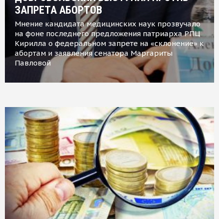
ЗАПРЕТА АБОРТОВ
Мнение кандидата медицинских наук прозвучало
на фоне последнего предложения патриарха РПЦ
Кирилла о федеральном запрете на «склонение» к
абортам и заявления сенатора Маргариты
Павловой