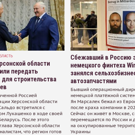
БЛАСТЬ
Сбежавший в Россию э
рсонской области
немецкого финтеха Wi
или передать
занялся сельхозбизне
 для строительства
автозапчастями
иев
Бывший операционный дир
аченной Россией
немецкой платёжной систем
ации Херсонской области
Ян Марсалек бежал из Евр
альдо встретился с
после краха компании в 202
ом Лукашенко в ходе своей
Сейчас он живёт в Москве, 
Беларусь. После этого
перемещается по России и 
глава Херсонской области
на оккупированные террит
налистам, что регион готов
Украины