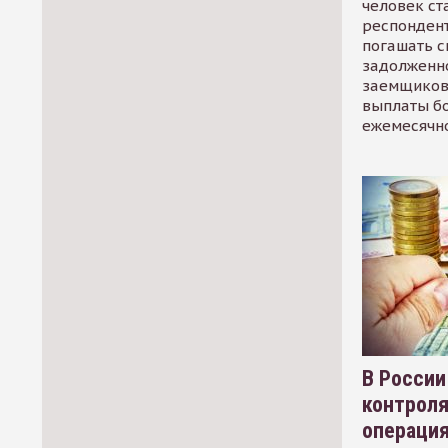
человек ст
респондент
погашать 
задолженно
заемщиков
выплаты б
ежемесячн
В России
контрол
операци