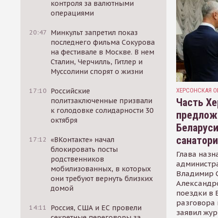
контроля за валютными
операциями
20:47
Минкульт запретил показ
последнего фильма Сокурова
на фестивале в Москве. В нем
Сталин, Черчилль, Гитлер и
Муссолини спорят о жизни
ХЕРСОНСКАЯ О
17:10
Российские
Часть Хе
политзаключенные призвали
к голодовке солидарности 30
предлож
октября
Беларуси
санатор
17:12
«ВКонтакте» начал
блокировать посты
Глава назн
родственников
администр
мобилизованных, в которых
Владимир С
они требуют вернуть близких
Александр
домой
поездки в 
разговора 
14:11
Россия, США и ЕС провели
заявил жур
секретные переговоры за