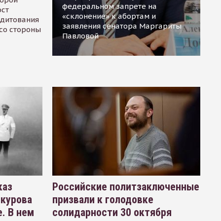
федеральном запрете на
ост
«склонение» к абортам и
едитования
заявления сенатора Маргариты
 со стороны
Павловой
каз
Российские политзаключенные
окурова
призвали к голодовке
. В нем
солидарности 30 октября