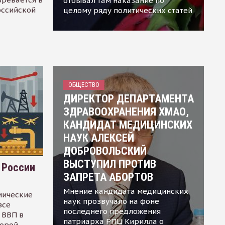
отбывал там наказание по
оссийской
целому ряду политических статей
ОБЩЕСТВО
ДИРЕКТОР ДЕПАРТАМЕНТА
ЗДРАВООХРАНЕНИЯ ХМАО,
КАНДИДАТ МЕДИЦИНСКИХ
НАУК АЛЕКСЕЙ
ДОБРОВОЛЬСКИЙ
ВЫСТУПИЛ ПРОТИВ
 России
ЗАПРЕТА АБОРТОВ
Мнение кандидата медицинских
мические
наук прозвучало на фоне
все
последнего предложения
 ВВП в
патриарха РПЦ Кирилла о
торой