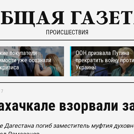
ПРОИСШЕСТВИЯ
кие покупатели
ООН призвала Путина
мости уже осознали
прекратить войну прот
 кризиса
Украины
17
ахачкале взорвали з
е Дагестана погиб заместитель муфтия духов