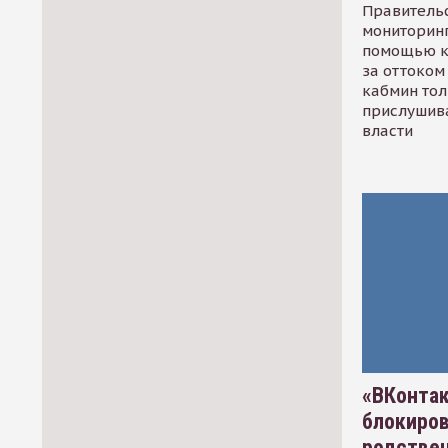
Правительс
мониторинг
помощью к
за оттоком 
кабмин тол
прислушив
власти
«ВКонтак
блокиро
родстве