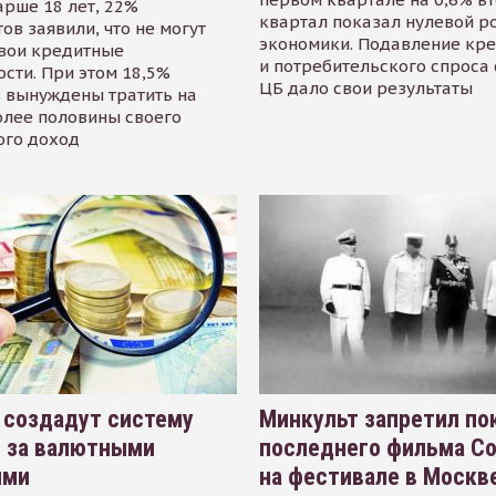
арше 18 лет, 22%
квартал показал нулевой р
ов заявили, что не могут
экономики. Подавление кр
свои кредитные
и потребительского спроса
сти. При этом 18,5%
ЦБ дало свои результаты
 вынуждены тратить на
олее половины своего
ого доход
 создадут систему
Минкульт запретил по
я за валютными
последнего фильма С
ями
на фестивале в Москве