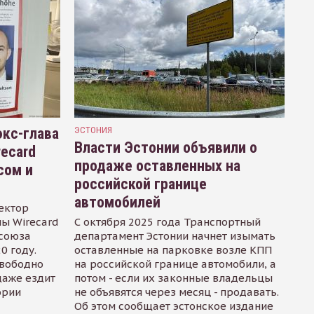
кс-глава
ЭСТОНИЯ
Власти Эстонии объявили о
recard
продаже оставленных на
сом и
российской границе
автомобилей
ектор
ы Wirecard
С октября 2025 года Транспортный
осоюза
департамент Эстонии начнет изымать
0 году.
оставленные на парковке возле КПП
свободно
на российской границе автомобили, а
даже ездит
потом - если их законные владельцы
ории
не объявятся через месяц - продавать.
Об этом сообщает эстонское издание