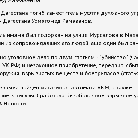
ед Рамазанов.
 Дагестана погиб заместитель муфтия духовного у
н Дагестана Урмагомед Рамазанов.
ль имама был подорван на улице Мурсалова в Маха
н из сопровождавших его людей, еще один был ран
о уголовное дело по двум статьям - "убийство" (ча
5 УК РФ) и незаконное приобретение, передача, сбыт
оружия, взрывчатых веществ и боеприпасов (статья
взрыва найден магазин от автомата АКМ, а также
иеся гильзы. Сработало безоболочное взрывное ус
А Новости.