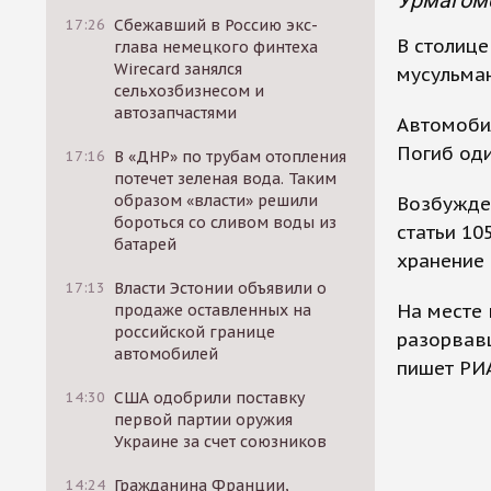
Урмагом
17:26
Сбежавший в Россию экс-
В столице
глава немецкого финтеха
Wirecard занялся
мусульма
сельхозбизнесом и
автозапчастями
Автомоби
Погиб оди
17:16
В «ДНР» по трубам отопления
потечет зеленая вода. Таким
образом «власти» решили
Возбужден
бороться со сливом воды из
статьи 10
батарей
хранение 
17:13
Власти Эстонии объявили о
На месте 
продаже оставленных на
российской границе
разорвавш
автомобилей
пишет РИ
14:30
США одобрили поставку
первой партии оружия
Украине за счет союзников
14:24
Гражданина Франции,