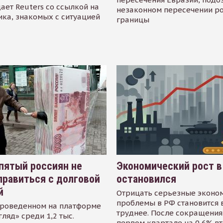
ает Reuters со ссылкой на
незаконном пересечении р
ика, знакомых с ситуацией
границы
пятый россиян не
Экономический рост в
равиться с долговой
остановился
й
Отрицать серьезные эконо
проблемы в РФ становится 
проведенном на платформе
труднее. После сокращения
гляд» среди 1,2 тыс.
первом квартале на 0,6% в