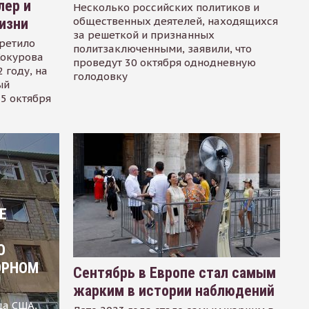
лер и
Несколько российских политиков и
общественных деятелей, находящихся
изни
за решеткой и признанных
ретило
политзаключенными, заявили, что
Сокурова
проведут 30 октября однодневную
 году, на
голодовку
ый
15 октября
Е
О
ОРНОМ
Сентябрь в Европе стал самым
жарким в истории наблюдений
ца США,