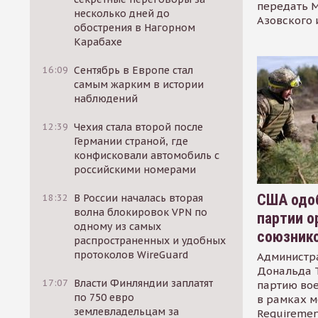
передать М
несколько дней до
Азовского 
обострения в Нагорном
Карабахе
16:09
Сентябрь в Европе стал
самым жарким в истории
наблюдений
12:39
Чехия стала второй после
Германии страной, где
конфисковали автомобиль с
российскими номерами
США одоб
18:32
В России началась вторая
волна блокировок VPN по
партии о
одному из самых
союзник
распространенных и удобных
протоколов WireGuard
Администр
Дональда 
17:07
Власти Финляндии заплатят
партию во
по 750 евро
в рамках м
землевладельцам за
Requirement