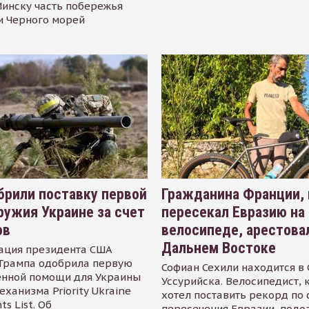
инску часть побережья
и Черного морей
рили поставку первой
Гражданина Франции,
ружия Украине за счет
пересекал Евразию на
ов
велосипеде, арестова
Дальнем Востоке
ация президента США
Трампа одобрила первую
Софиан Сехили находится в
енной помощи для Украины
Уссурийска. Велосипедист,
еханизма Priority Ukraine
хотел поставить рекорд по 
s List. Об
пересечения Евразии, подо