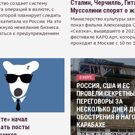
Сталин, Черчилль, Гит
тво создает систему
а операций в валюте, с
Муссолини спорят о ж
оторой планирует следить
Министерство культуры зап
капитала из России. На это
показ фильма Александра 
кнуло нежелание бизнеса
«Сказка», вышедшего в 2022
аться к предупреждениям
фестивале КАРО.Арт, котор
проходит в Москве с 10 по 
В МИРЕ
РОССИЯ, США И ЕС
ПРОВЕЛИ СЕКРЕТНЫ
ПЕРЕГОВОРЫ ЗА
НЕСКОЛЬКО ДНЕЙ Д
ОБОСТРЕНИЯ В НАГ
те» начал
КАРАБАХЕ
вать посты
Высшие должностные ли
нников