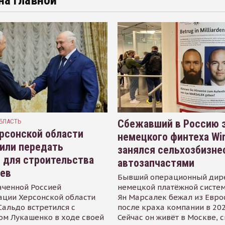
на главной
БЛАСТЬ
Сбежавший в Россию э
рсонской области
немецкого финтеха Wi
или передать
занялся сельхозбизне
 для строительства
автозапчастями
иев
Бывший операционный дир
аченной Россией
немецкой платёжной систем
ации Херсонской области
Ян Марсалек бежал из Евр
альдо встретился с
после краха компании в 202
ом Лукашенко в ходе своей
Сейчас он живёт в Москве, 