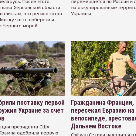
Беларусь. После этого
перемещается по России и 
глава Херсонской области
на оккупированные террит
налистам, что регион готов
Украины
инску часть побережья
и Черного морей
рили поставку первой
Гражданина Франции,
ружия Украине за счет
пересекал Евразию на
ов
велосипеде, арестова
Дальнем Востоке
ация президента США
Трампа одобрила первую
Софиан Сехили находится в