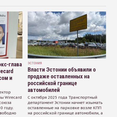
кс-глава
ЭСТОНИЯ
Власти Эстонии объявили о
recard
продаже оставленных на
сом и
российской границе
автомобилей
ектор
ы Wirecard
С октября 2025 года Транспортный
осоюза
департамент Эстонии начнет изымать
0 году.
оставленные на парковке возле КПП
свободно
на российской границе автомобили, а