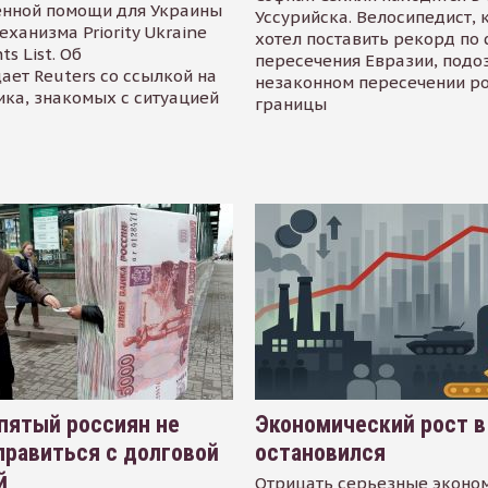
енной помощи для Украины
Уссурийска. Велосипедист,
еханизма Priority Ukraine
хотел поставить рекорд по 
s List. Об
пересечения Евразии, подо
ает Reuters со ссылкой на
незаконном пересечении р
ика, знакомых с ситуацией
границы
пятый россиян не
Экономический рост в
равиться с долговой
остановился
й
Отрицать серьезные эконо