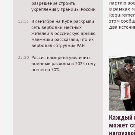
партию во
разрешение строить
в рамках м
укрепления у границы России
Requirement
этом сообщ
12:53
В сентябре на Кубе раскрыли
два источн
сеть вербовки местных
жителей в российскую армию.
Наемники рассказали, что их
вербовал сотрудник РАН
22:20
Россия намерена увеличить
военные расходы в 2024 году
почти на 70%
Каждый 
может сп
нагрузко