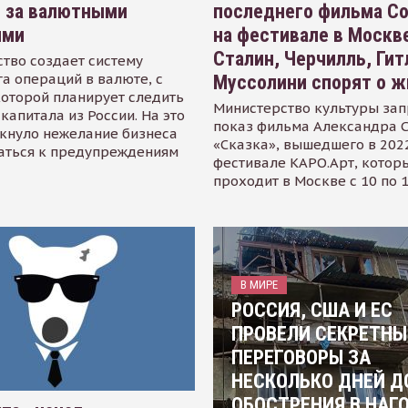
я за валютными
последнего фильма С
ями
на фестивале в Москве
Сталин, Черчилль, Гит
тво создает систему
а операций в валюте, с
Муссолини спорят о ж
оторой планирует следить
Министерство культуры зап
капитала из России. На это
показ фильма Александра 
кнуло нежелание бизнеса
«Сказка», вышедшего в 2022
аться к предупреждениям
фестивале КАРО.Арт, котор
проходит в Москве с 10 по 
В МИРЕ
РОССИЯ, США И ЕС
ПРОВЕЛИ СЕКРЕТНЫ
ПЕРЕГОВОРЫ ЗА
НЕСКОЛЬКО ДНЕЙ Д
ОБОСТРЕНИЯ В НАГ