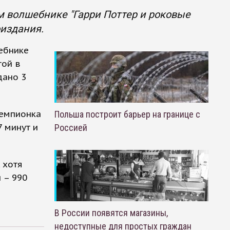
 волшебнике "Гарри Поттер и роковые
оиздания.
ебнике
гой в
дано 3
чемпионка
Польша построит барьер на границе с
7 минут и
Россией
 хотя
 – 990
В России появятся магазины,
недоступные для простых граждан