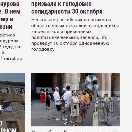
окурова
призвали к голодовке
. В нем
солидарности 30 октября
лер и
Несколько российских политиков и
общественных деятелей, находящихся
изни
за решеткой и признанных
ретило
политзаключенными, заявили, что
Сокурова
проведут 30 октября однодневную
 году, на
голодовку
ый
15 октября
Е
О
ОРНОМ