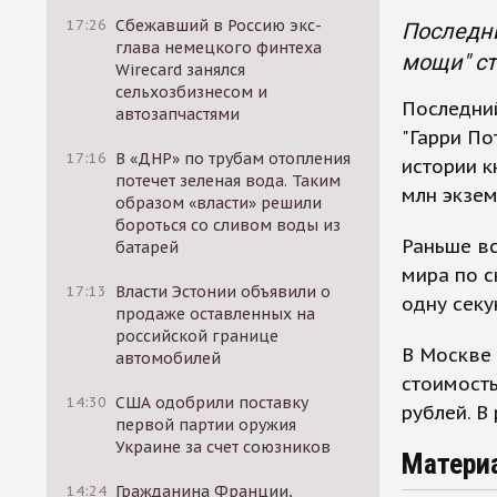
17:26
Сбежавший в Россию экс-
Последн
глава немецкого финтеха
мощи" ст
Wirecard занялся
сельхозбизнесом и
Последни
автозапчастями
"Гарри По
17:16
В «ДНР» по трубам отопления
истории к
потечет зеленая вода. Таким
млн экзем
образом «власти» решили
бороться со сливом воды из
Раньше вс
батарей
мира по с
17:13
Власти Эстонии объявили о
одну секу
продаже оставленных на
российской границе
В Москве 
автомобилей
стоимость
14:30
США одобрили поставку
рублей. В
первой партии оружия
Украине за счет союзников
Матери
14:24
Гражданина Франции,