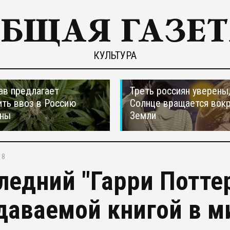
КУЛЬТУРА
ав предлагает
Треть россиян уверены,
ть ввоз в Россию
Солнце вращается вокр
аны
Земли
18
ледний "Гарри Потте
даваемой книгой в м