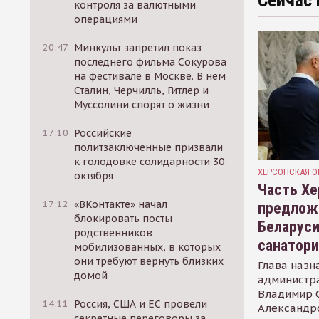
Сейчас 
контроля за валютными
операциями
20:47
Минкульт запретил показ
последнего фильма Сокурова
на фестивале в Москве. В нем
Сталин, Черчилль, Гитлер и
Муссолини спорят о жизни
17:10
Российские
политзаключенные призвали
к голодовке солидарности 30
ХЕРСОНСКАЯ О
октября
Часть Хе
17:12
«ВКонтакте» начал
предлож
блокировать посты
Беларуси
родственников
санатор
мобилизованных, в которых
они требуют вернуть близких
Глава назн
домой
администр
Владимир С
14:11
Россия, США и ЕС провели
Александр
секретные переговоры за