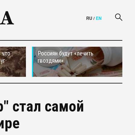
RU
/
EN
 что
Россиян будут «лечить
уг
гвоздями»
р" стал самой
ире