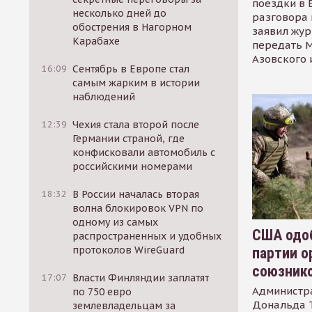
поездки в 
несколько дней до
разговора 
обострения в Нагорном
заявил жур
Карабахе
передать М
Азовского 
16:09
Сентябрь в Европе стал
самым жарким в истории
наблюдений
12:39
Чехия стала второй после
Германии страной, где
конфисковали автомобиль с
российскими номерами
18:32
В России началась вторая
волна блокировок VPN по
одному из самых
США одоб
распространенных и удобных
протоколов WireGuard
партии о
союзник
17:07
Власти Финляндии заплатят
Администр
по 750 евро
Дональда 
землевладельцам за