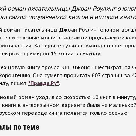
ий роман писательницы Джоан Роулинг о юном
ал самой продаваемой книгой в истории книг
й роман писательницы Джоан Роулинг о юном волш
ттер и роковые мощи" стал самой продаваемой кни
нигоиздания. За первые сутки ее выхода в свет про
пляров - примерно 15 копий в секунду.
ех новую книгу прочла Энн Джонс - шестикратная 
корочтению. Она сумела прочитать 607 страниц за 4
нду, пишет
"Правда.Ру"
.
новый роман уходил со скоростью 10 книг в минуту,
 книги в англоязычном варианте была не маленькой
 русском переводе книга появится только осенью.
алы по теме