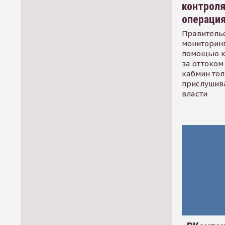
контрол
операци
Правительс
мониторинг
помощью к
за оттоком 
кабмин тол
прислушив
власти