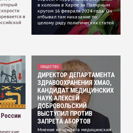
 который
в колонии в Харпе за Полярным
скорости
кругом 16 февраля 2024 года. Он
зревается в
отбывал там наказание по
оссийской
целому ряду политических статей
ОБЩЕСТВО
ДИРЕКТОР ДЕПАРТАМЕНТА
ЗДРАВООХРАНЕНИЯ ХМАО,
КАНДИДАТ МЕДИЦИНСКИХ
НАУК АЛЕКСЕЙ
ДОБРОВОЛЬСКИЙ
ВЫСТУПИЛ ПРОТИВ
 России
ЗАПРЕТА АБОРТОВ
Мнение кандидата медицинских
мические