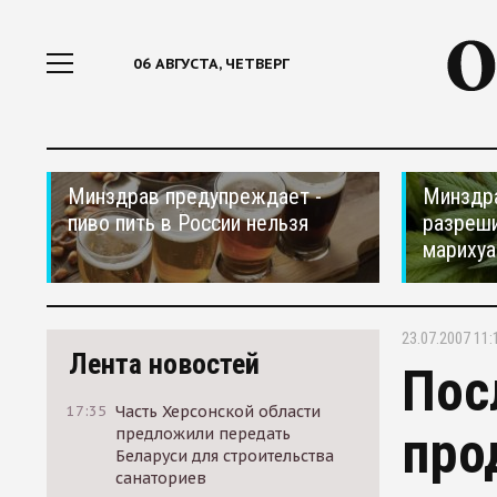
06 АВГУСТА, ЧЕТВЕРГ
Минздрав предупреждает -
Минздр
пиво пить в России нельзя
разреши
мариху
23.07.2007 11:
Лента новостей
Пос
17:35
Часть Херсонской области
про
предложили передать
Беларуси для строительства
санаториев