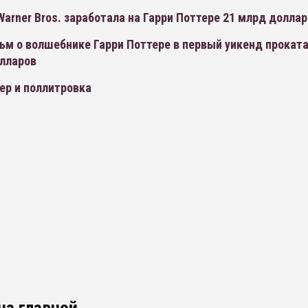
arner Bros. заработала на Гарри Поттере 21 млрд долла
м о волшебнике Гарри Поттере в первый уикенд проката
олларов
ер и поллитровка