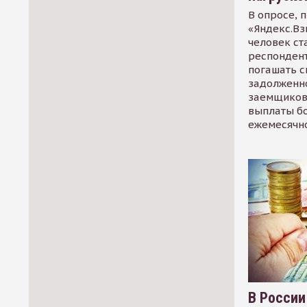
В опросе, 
«Яндекс.Вз
человек ст
респондент
погашать 
задолженно
заемщиков
выплаты б
ежемесячн
В России