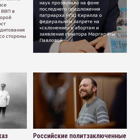
наук прозвучало на фоне
все
последнего предложения
 ВВП в
патриарха РПЦ Кирилла о
торой
федеральном запрете на
ост
«склонение» к абортам и
едитования
заявления сенатора Маргариты
 со стороны
Павловой
каз
Российские политзаключенные