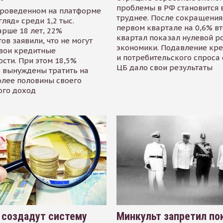
проблемы в РФ становится 
проведенном на платформе
труднее. После сокращения
гляд» среди 1,2 тыс.
первом квартале на 0,6% в
арше 18 лет, 22%
квартал показал нулевой р
ов заявили, что не могут
экономики. Подавление кр
свои кредитные
и потребительского спроса
сти. При этом 18,5%
ЦБ дало свои результаты
 вынуждены тратить на
олее половины своего
ого доход
 создадут систему
Минкульт запретил по