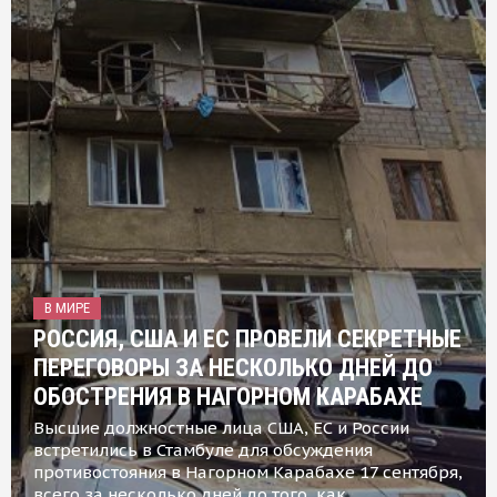
В МИРЕ
РОССИЯ, США И ЕС ПРОВЕЛИ СЕКРЕТНЫЕ
ПЕРЕГОВОРЫ ЗА НЕСКОЛЬКО ДНЕЙ ДО
ОБОСТРЕНИЯ В НАГОРНОМ КАРАБАХЕ
Высшие должностные лица США, ЕС и России
встретились в Стамбуле для обсуждения
противостояния в Нагорном Карабахе 17 сентября,
всего за несколько дней до того, как