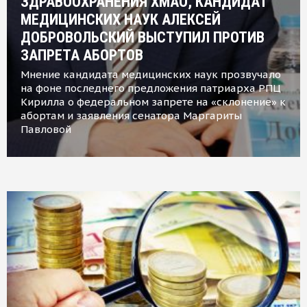
ЗДРАВООХРАНЕНИЯ ХМАО, КАНДИДАТ
МЕДИЦИНСКИХ НАУК АЛЕКСЕЙ
ДОБРОВОЛЬСКИЙ ВЫСТУПИЛ ПРОТИВ
ЗАПРЕТА АБОРТОВ
Мнение кандидата медицинских наук прозвучало
на фоне последнего предложения патриарха РПЦ
Кирилла о федеральном запрете на «склонение» к
абортам и заявления сенатора Маргариты
Павловой